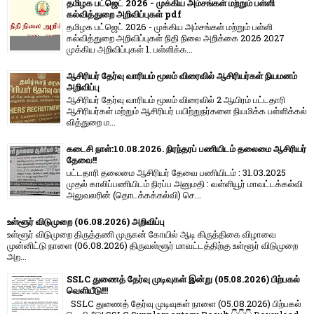
தமிழக பட்ஜெட் 2026 - முக்கிய அம்சங்கள் மற்றும் பள்ளி
கல்வித்துறை அறிவிப்புகள் pdf
தமிழக பட்ஜெட் 2026 - முக்கிய அம்சங்கள் மற்றும் பள்ளி
கல்வித்துறை அறிவிப்புகள் நிதி நிலை அறிக்கை 2026 2027
முக்கிய அறிவிப்புகள் 1. பள்ளிக்க...
ஆசிரியர் தேர்வு வாரியம் மூலம் விரைவில் ஆசிரியர்கள் நியமனம்
அறிவிப்பு
ஆசிரியர் தேர்வு வாரி​யம் மூலம் விரை​வில் 2 ஆயிரம் பட்​ட​தாரி
ஆசிரியர்​கள் மற்​றும் ஆசிரியர் பயிற்றுநர்​களை நியமிக்க பள்​ளிக்​கல்​
வித்​துறை ம...
கடைசி நாள்:10.08.2026. நிரந்தரப் பணியிடம் தலைமை ஆசிரியர்
தேவை!!
பட்டதாரி தலைமை ஆசிரியர் தேவை பணியிடம் : 31.03.2025
முதல் காலிப்பணியிடம் நிரப்ப அனுமதி : வள்ளியூர் மாவட்டக்கல்வி
அலுவலரின் (தொடக்கக்கல்வி) செ...
உள்ளூர் விடுமுறை (06.08.2026) அறிவிப்பு
உள்ளூர் விடுமுறை திருத்தணி முருகன் கோயில் ஆடி கிருத்திகை விழாவை
முன்னிட்டு நாளை (06.08.2026) திருவள்ளூர் மாவட்டத்திற்கு உள்ளூர் விடுமுறை
அற...
SSLC துணைத் தேர்வு முடிவுகள் இன்று (05.08.2026) பிற்பகல்
வெளியீடு!!!
SSLC துணைத் தேர்வு முடிவுகள் நாளை (05.08.2026) பிற்பகல்