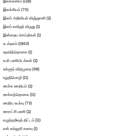
இலக்கணம்
(128)
இலக்கியம்
(70)
இளம் அறிவியல் விஞ்ஞானி
(2)
இளம் கவிஞர் விருது
(1)
இன்றைய செய்திகள்
(1)
உடல்நலம்
(1863)
உதவித்தொகை
(1)
உபரி பணியிடங்கள்
(2)
உள்ளூர் விடுமுறை
(98)
உறுதிமொழி
(11)
ஊக்க ஊதியம்
(2)
ஊக்கத்தொகை
(11)
ஊதிய உயர்வு
(73)
ஊராட்சி மணி
(2)
எழுத்தறிவுத் திட்டம்
(11)
என் கல்லூரி கனவு
(1)