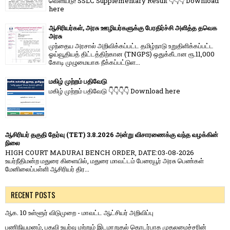
வெளியீடு! SSLC Supplementary Result 👇👇👇 Download
here
ஆசிரியர்கள், அரசு ஊழியர்களுக்கு பேரதிர்ச்சி அளித்த தவெக
அரசு
முந்தைய அரசால் அறிவிக்கப்பட்ட தமிழ்நாடு உறுதிளிக்கப்பட்ட
ஓய்வூதியத் திட்டத்திற்கான (TNGPS) ஒதுக்கீடான ரூ.11,000
கோடி முழுமையாக நீக்கப்பட்டுள...
மகிழ் முற்றம் பதிவேடு
மகிழ் முற்றம் பதிவேடு 👇👇👇👇 Download here
ஆசிரியர் தகுதி தேர்வு (TET) 3.8.2026 அன்று விசாரணைக்கு வந்த வழக்கின்
நிலை
HIGH COURT MADURAI BENCH ORDER, DATE:03-08-2026
உயர்நீதிமன்ற மதுரை கிளையில், மதுரை மாவட்டம் பேரையூர் அரசு பெண்கள்
மேனிலைப்பள்ளி ஆசிரியர் திர...
RECENT POSTS
ஆக. 10 உள்ளூர் விடுமுறை - மாவட்ட ஆட்சியர் அறிவிப்பு
பணிநியமனம், பதவி உயர்வு மற்றும் இடமாறுதல் தொடர்பாக முதலமைச்சரின்