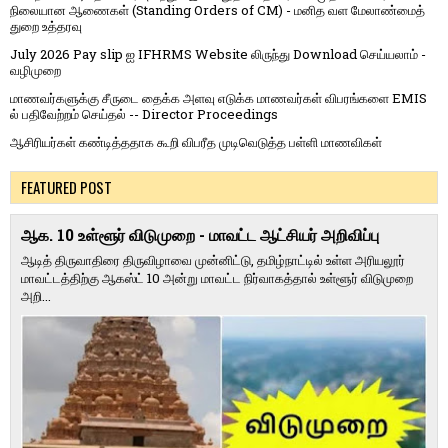
நிலையான ஆணைகள் (Standing Orders of CM) - மனித வள மேலாண்மைத்
துறை உத்தரவு
July 2026 Pay slip ஐ IFHRMS Website லிருந்து Download செய்யலாம் -
வழிமுறை
மாணவர்களுக்கு சீருடை தைக்க அளவு எடுக்க மாணவர்கள் விபரங்களை EMIS
ல் பதிவேற்றம் செய்தல் -- Director Proceedings
ஆசிரியர்கள் கண்டித்ததாக கூறி விபரீத முடிவெடுத்த பள்ளி மாணவிகள்
FEATURED POST
ஆக. 10 உள்ளூர் விடுமுறை - மாவட்ட ஆட்சியர் அறிவிப்பு
ஆடித் திருவாதிரை திருவிழாவை முன்னிட்டு, தமிழ்நாட்டில் உள்ள அரியலூர்
மாவட்டத்திற்கு ஆகஸ்ட் 10 அன்று மாவட்ட நிர்வாகத்தால் உள்ளூர் விடுமுறை
அறி...