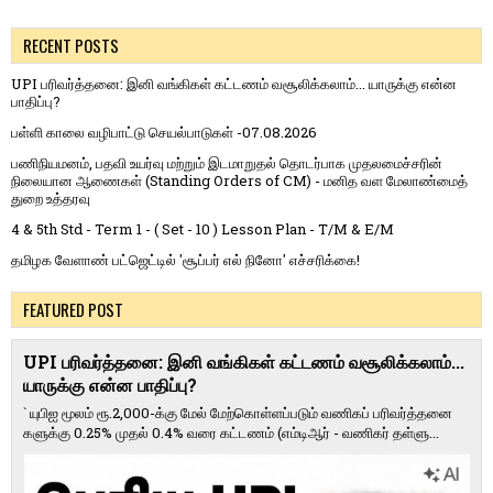
RECENT POSTS
UPI பரிவர்த்தனை: இனி வங்கிகள் கட்டணம் வசூலிக்கலாம்... யாருக்கு என்ன
பாதிப்பு?
பள்ளி காலை வழிபாட்டு செயல்பாடுகள் -07.08.2026
பணிநியமனம், பதவி உயர்வு மற்றும் இடமாறுதல் தொடர்பாக முதலமைச்சரின்
நிலையான ஆணைகள் (Standing Orders of CM) - மனித வள மேலாண்மைத்
துறை உத்தரவு
4 & 5th Std - Term 1 - ( Set - 10 ) Lesson Plan - T/M & E/M
தமிழக வேளாண் பட்ஜெட்டில் 'சூப்பர் எல் நினோ' எச்சரிக்கை!
FEATURED POST
UPI பரிவர்த்தனை: இனி வங்கிகள் கட்டணம் வசூலிக்கலாம்...
யாருக்கு என்ன பாதிப்பு?
` யுபிஐ மூலம் ரூ.2,000-க்கு மேல் மேற்​கொள்​ளப்​படும் வணி​கப் பரிவர்த்​தனை​
களுக்கு 0.25% முதல் 0.4% வரை கட்​ட​ணம் (எம்​டிஆர் - வணி​கர் தள்​ளு...