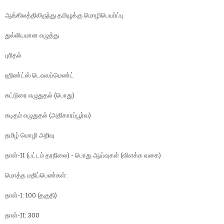
ஆங்கிலத்திலிருந்து தமிழுக்கு மொழிபெயர்ப்பு
துல்லியமான எழுத்து
புரிதல்
ஹிண்ட்ஸ் டெவலப்மெண்ட்
கட்டுரை எழுதுதல் (பொது)
கடிதம் எழுதுதல் (அதிகாரப்பூர்வ)
தமிழ் மொழி அறிவு
தாள்-II (பட்டம் தரநிலை) - பொது ஆய்வுகள் (விளக்க வகை)
மொத்த மதிப்பெண்கள்:
தாள்-I: 100 (தகுதி)
தாள்-II: 300