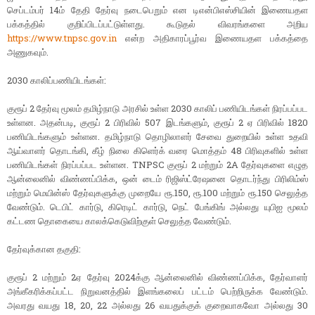
செப்டம்பர் 14ம் தேதி தேர்வு நடைபெறும் என டிஎன்பிஎஸ்சியின் இணையதள
பக்கத்தில் குறிப்பிடப்பட்டுள்ளது. கூடுதல் விவரங்களை அறிய
https://www.tnpsc.gov.in
என்ற அதிகாரப்பூர்வ இணையதள பக்கத்தை
அணுகவும்.
2030 காலிப்பணியிடங்கள்:
குரூப் 2 தேர்வு மூலம் தமிழ்நாடு அரசில் உள்ள 2030 காலிப் பணியிடங்கள் நிரப்பப்பட
உள்ளன. அதன்படி, குரூப் 2 பிரிவில் 507 இடங்களும், குரூப் 2 ஏ பிரிவில் 1820
பணியிடங்களும் உள்ளன. தமிழ்நாடு தொழிலாளர் சேவை துறையில் உள்ள உதவி
ஆய்வாளர் தொடங்கி, கீழ் நிலை கிளெர்க் வரை மொத்தம் 48 பிரிவுகளில் உள்ள
பணியிடங்கள் நிரப்பப்பட உள்ளன. TNPSC குரூப் 2 மற்றும் 2A தேர்வுகளை எழுத
ஆன்லைனில் விண்ணப்பிக்க, ஒன் டைம் ரிஜிஸ்ட்ரேஷனை தொடர்ந்து பிரிலிம்ஸ்
மற்றும் மெயின்ஸ் தேர்வுகளுக்கு முறையே ரூ.150, ரூ.100 மற்றும் ரூ.150 செலுத்த
வேண்டும். டெபிட் கார்டு, கிரெடிட் கார்டு, நெட் பேங்கிங் அல்லது யுபிஐ மூலம்
கட்டண தொகையை காலக்கெடுவிற்குள் செலுத்த வேண்டும்.
தேர்வுக்கான தகுதி:
குரூப் 2 மற்றும் 2ஏ தேர்வு 2024க்கு ஆன்லைனில் விண்ணப்பிக்க, தேர்வாளர்
அங்கீகரிக்கப்பட்ட நிறுவனத்தில் இளங்கலைப் பட்டம் பெற்றிருக்க வேண்டும்.
அவரது வயது 18, 20, 22 அல்லது 26 வயதுக்குக் குறைவாகவோ அல்லது 30