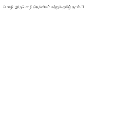
மொழி: இருமொழி (ஆங்கிலம் மற்றும் தமிழ் தாள்-II