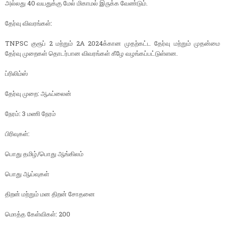
அல்லது 40 வயதுக்கு மேல் மிகாமல் இருக்க வேண்டும்.
தேர்வு விவரங்கள்:
TNPSC குரூப் 2 மற்றும் 2A 2024க்கான முதற்கட்ட தேர்வு மற்றும் முதன்மை
தேர்வு முறைகள் தொடர்பான விவரங்கள் கீழே வழங்கப்பட்டுள்ளன.
ப்ரிலிம்ஸ்
தேர்வு முறை: ஆஃப்லைன்
நேரம்: 3 மணி நேரம்
பிரிவுகள்:
பொது தமிழ்/பொது ஆங்கிலம்
பொது ஆய்வுகள்
திறன் மற்றும் மன திறன் சோதனை
மொத்த கேள்விகள்: 200