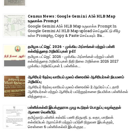
Census News : Google Gemini AIல் HLB Map
உருவாக்க Prompt
Google Gemini AIல் HLB Map உருவாக்க Prompt In
Google Gemini AI HLB Map upload செய்துவிட்டு கீழே
உள்ள Promptஐ, Copy & Paste செய்யவும். Ba...
தமிழக பட்ஜெட் 2026 - முக்கிய அம்சங்கள் மற்றும் பள்ளி
கல்வித்துறை அறிவிப்புகள் pdf
தமிழக பட்ஜெட் 2026 - முக்கிய அம்சங்கள் மற்றும் பள்ளி
கல்வித்துறை அறிவிப்புகள் நிதி நிலை அறிக்கை 2026 2027
முக்கிய அறிவிப்புகள் 1. பள்ளிக்க...
ஆசிரியர் தேர்வு வாரியம் மூலம் விரைவில் ஆசிரியர்கள் நியமனம்
அறிவிப்பு
ஆசிரியர் தேர்வு வாரி​யம் மூலம் விரை​வில் 2 ஆயிரம் பட்​ட​தாரி
ஆசிரியர்​கள் மற்​றும் ஆசிரியர் பயிற்றுநர்​களை நியமிக்க பள்​ளிக்​கல்​
வித்​துறை ம...
பள்ளிக்கல்வி இயக்குநராக முழு கூடுதல் பொறுப்பு வழங்குதல்
ஆணை வெளியீடு.
தமிழ்நாடு பள்ளிக் கல்விப் பணி திருமதி. ந. லதா, மாநிலக்
கல்வியியல் ஆராய்ச்சி மற்றும் பயிற்சி நிறுவன இயக்குநர்,
சென்னை 6 பள்ளிக்கல்வி இயக்குநர...