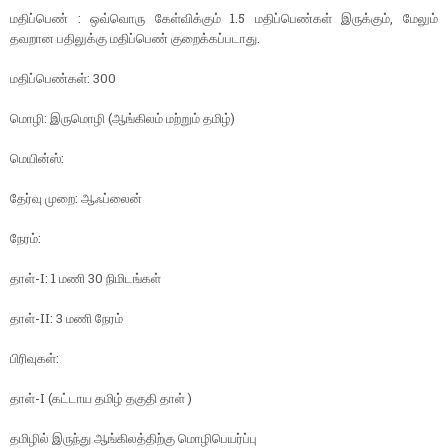
மதிப்பெண் : ஒவ்வொரு கேள்விக்கும் 1.5 மதிப்பெண்கள் இருக்கும், மேலும்
தவறான பதிலுக்கு மதிப்பெண் குறைக்கப்படாது.
மதிப்பெண்கள்: 300
மொழி: இருமொழி (ஆங்கிலம் மற்றும் தமிழ்)
மெயின்ஸ்:
தேர்வு முறை: ஆஃப்லைன்
நேரம்:
தாள்-I: 1 மணி 30 நிமிடங்கள்
தாள்-II: 3 மணி நேரம்
பிரிவுகள்:
தாள்-I (கட்டாய தமிழ் தகுதி தாள் )
தமிழில் இருந்து ஆங்கிலத்திற்கு மொழிபெயர்ப்பு