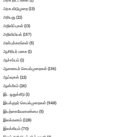
அரசு விடுமுறை
(13)
அரியது
(21)
அறிவிப்புகள்
(13)
அறிவியியல்
(157)
அன்புக்கரங்கள்
(5)
ஆசிரியர் மனசு
(1)
ஆச்சர்யம்
(1)
ஆணையர் செயல்முறைகள்
(136)
ஆய்வுகள்
(22)
ஆன்மீகம்
(26)
இட ஒதுக்கீடு
(1)
இயக்குநர் செயல்முறைகள்
(948)
இயற்கைவேளாண்மை
(5)
இலக்கணம்
(128)
இலக்கியம்
(70)
இளம் அறிவியல் விஞ்ஞானி
(2)