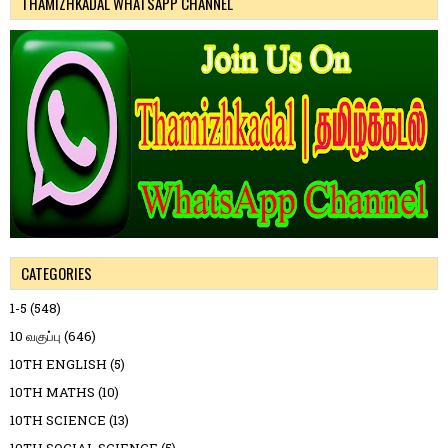
THAMIZHKADAL WHATSAPP CHANNEL
CATEGORIES
1-5
(548)
10 வகுப்பு
(646)
10TH ENGLISH
(5)
10TH MATHS
(10)
10TH SCIENCE
(13)
10TH SOCIAL SCIENCE
(5)