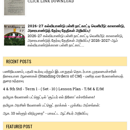
CLICK LINK DOWNLOAD
2026-27 கல்வியாண்டு பள்ளி நாட்காட்டி வெளியீடு: காலாண்டு,
அரையாண்டுத் தேர்வு தேதிகள் அறிவிப்பு!
2026-27 கல்வியாண்டு பள்ளி நாட்காட்டி வெளியீடு: காலாண்டு,
அரையாண்டுத் தேர்வு தேதிகள் அறிவிப்பு! 2026-2027-ஆம்
கல்வியாண்டுக்கான பள்ளி நாட்காட்...
RECENT POSTS
பணிநியமனம், பதவி உயர்வு மற்றும் இடமாறுதல் தொடர்பாக முதலமைச்சரின்
நிலையான ஆணைகள் (Standing Orders of CM) - மனித வள மேலாண்மைத்
துறை உத்தரவு
4 & 5th Std - Term 1 - ( Set - 10 ) Lesson Plan - T/M & E/M
தமிழக வேளாண் பட்ஜெட்டில் 'சூப்பர் எல் நினோ' எச்சரிக்கை!
தமிழக அரசின் வேளாண் பட்ஜெட் தாக்கல் - முக்கிய அம்சங்கள்:
ஆக. 10 உள்ளூர் விடுமுறை" - மாவட்ட ஆட்சியர் அறிவிப்பு
FEATURED POST