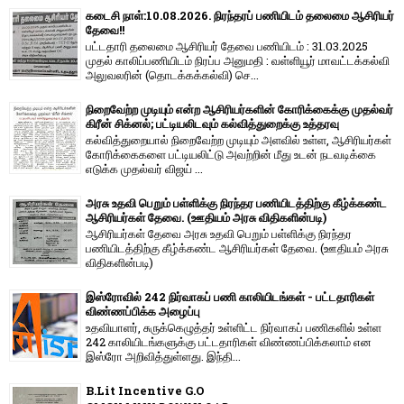
கடைசி நாள்:10.08.2026. நிரந்தரப் பணியிடம் தலைமை ஆசிரியர்
தேவை!!
பட்டதாரி தலைமை ஆசிரியர் தேவை பணியிடம் : 31.03.2025
முதல் காலிப்பணியிடம் நிரப்ப அனுமதி : வள்ளியூர் மாவட்டக்கல்வி
அலுவலரின் (தொடக்கக்கல்வி) செ...
நிறைவேற்ற முடியும் என்ற ஆசிரியர்களின் கோரிக்கைக்கு முதல்வர்
கிரீன் சிக்னல்; பட்டியலிடவும் கல்வித்துறைக்கு உத்தரவு
கல்வித்துறையால் நிறைவேற்ற முடியும் அளவில் உள்ள, ஆசிரியர்கள்
கோரிக்கைகளை பட்டியலிட்டு அவற்றின் மீது உடன் நடவடிக்கை
எடுக்க முதல்வர் விஜய் ...
அரசு உதவி பெறும் பள்ளிக்கு நிரந்தர பணியிடத்திற்கு கீழ்க்கண்ட
ஆசிரியர்கள் தேவை. (ஊதியம் அரசு விதிகளின்படி)
ஆசிரியர்கள் தேவை அரசு உதவி பெறும் பள்ளிக்கு நிரந்தர
பணியிடத்திற்கு கீழ்க்கண்ட ஆசிரியர்கள் தேவை. (ஊதியம் அரசு
விதிகளின்படி)
இஸ்ரோவில் 242 நிர்வாகப் பணி காலியிடங்கள் - பட்டதாரிகள்
விண்ணப்பிக்க அழைப்பு
உதவியாளர், சுருக்கெழுத்தர் உள்ளிட்ட நிர்வாகப் பணிகளில் உள்ள
242 காலியிடங்களுக்கு பட்டதாரிகள் விண்ணப்பிக்கலாம் என
இஸ்ரோ அறிவித்துள்ளது. இந்தி...
B.Lit Incentive G.O