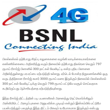
பிஎஸ்என்எல் தற்போது சிறப்பு சலுகைகளை வழங்கி வாடிக்கையாளர்களை
எண்ணிக்கையை அதிகரித்து வரும் நிலையில் தற்போது திடீரென வெறும் 797
ரூபாய் ரீசார்ஜ் பிளானில் 300 நாட்கள் வேலிடிட்டி என்ற புதிய பிளானை
அறிவித்துள்ளது பரபரப்பை ஏற்படுத்தி உள்ளது. ஏர்டெல் போன்ற நிறுவனங்களில் ஒரு
வருடத்திற்கான ரீசார்ஜ் சுமார் 3000 ரூபாய் வரை இருக்கும் நிலையில் பிஎஸ்என்எல்
300 நாட்கள் வேலிடிட்டிக்கு வெறும் 799 ரூபாய் மட்டுமே வசூல் செய்வதாக
கூறியிருப்பது ஆச்சரியத்தை ஏற்படுத்தியுள்ளது.
இந்த ரீசார்ஜ் திட்டத்தின் படி பயனாளிகள் அனைத்து நெட்வொர்க்கிலும்
அன்லிமிடெட் அழைப்புகளை அனுபவிக்க முடியும் என்றும் இன்கம்மிங் மட்டுமே
பயன்படுத்தும் பலருக்கு இந்த திட்டம் மிகவும் உபயோகமாக இருக்கும் என்பது