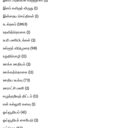
இளம் கவிஞர் விருது
(1)
இன்றைய செய்திகள்
(1)
உடல்நலம்
(1863)
உதவித்தொகை
(1)
உபரி பணியிடங்கள்
(2)
உள்ளூர் விடுமுறை
(98)
உறுதிமொழி
(11)
ஊக்க ஊதியம்
(2)
ஊக்கத்தொகை
(11)
ஊதிய உயர்வு
(73)
ஊராட்சி மணி
(2)
எழுத்தறிவுத் திட்டம்
(11)
என் கல்லூரி கனவு
(1)
ஓய்வூதியம்
(41)
ஓய்வூதியர் கையேடு
(2)
கட்டுரை
(57)