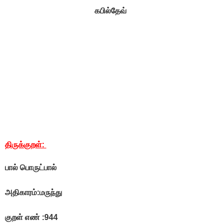
கபில்தேவ்
திருக்குறள்:
பால் பொருட்பால்
அதிகாரம்:மருந்து
குறள் எண் :944