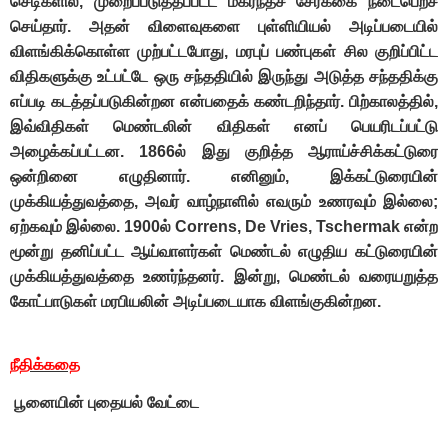
செடிகளில், முறைப்படுத்தப்பட்ட மகரந்தச் சேர்க்கை நடைபெறச்
செய்தார். அதன் விளைவுகளை புள்ளியியல் அடிப்படையில்
விளங்கிக்கொள்ள முற்பட்டபோது, மரபுப் பண்புகள் சில குறிப்பிட்ட
விதிகளுக்கு உட்பட்டே ஒரு சந்ததியில் இருந்து அடுத்த சந்ததிக்கு
எப்படி கடத்தப்படுகின்றன என்பதைக் கண்டறிந்தார். பிற்காலத்தில்,
இவ்விதிகள் மெண்டலின் விதிகள் எனப் பெயரிடப்பட்டு
அழைக்கப்பட்டன. 1866ல் இது குறித்த ஆராய்ச்சிக்கட்டுரை
ஒன்றினை எழுதினார். எனினும், இக்கட்டுரையின்
முக்கியத்துவத்தை, அவர் வாழ்நாளில் எவரும் உணரவும் இல்லை;
ஏற்கவும் இல்லை. 1900ல் Correns, De Vries, Tschermak என்ற
மூன்று தனிப்பட்ட ஆய்வாளர்கள் மெண்டல் எழுதிய கட்டுரையின்
முக்கியத்துவத்தை உணர்ந்தனர். இன்று, மெண்டல் வரையறுத்த
கோட்பாடுகள் மரபியலின் அடிப்படையாக விளங்குகின்றன.
நீதிக்கதை
பூனையின் புதையல் வேட்டை