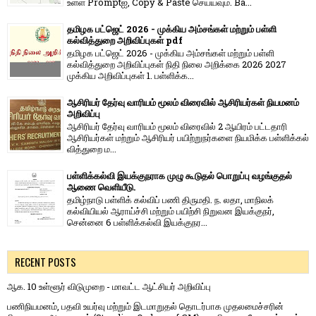
உள்ள Promptஐ, Copy & Paste செய்யவும். Ba...
தமிழக பட்ஜெட் 2026 - முக்கிய அம்சங்கள் மற்றும் பள்ளி
கல்வித்துறை அறிவிப்புகள் pdf
தமிழக பட்ஜெட் 2026 - முக்கிய அம்சங்கள் மற்றும் பள்ளி
கல்வித்துறை அறிவிப்புகள் நிதி நிலை அறிக்கை 2026 2027
முக்கிய அறிவிப்புகள் 1. பள்ளிக்க...
ஆசிரியர் தேர்வு வாரியம் மூலம் விரைவில் ஆசிரியர்கள் நியமனம்
அறிவிப்பு
ஆசிரியர் தேர்வு வாரி​யம் மூலம் விரை​வில் 2 ஆயிரம் பட்​ட​தாரி
ஆசிரியர்​கள் மற்​றும் ஆசிரியர் பயிற்றுநர்​களை நியமிக்க பள்​ளிக்​கல்​
வித்​துறை ம...
பள்ளிக்கல்வி இயக்குநராக முழு கூடுதல் பொறுப்பு வழங்குதல்
ஆணை வெளியீடு.
தமிழ்நாடு பள்ளிக் கல்விப் பணி திருமதி. ந. லதா, மாநிலக்
கல்வியியல் ஆராய்ச்சி மற்றும் பயிற்சி நிறுவன இயக்குநர்,
சென்னை 6 பள்ளிக்கல்வி இயக்குநர...
RECENT POSTS
ஆக. 10 உள்ளூர் விடுமுறை - மாவட்ட ஆட்சியர் அறிவிப்பு
பணிநியமனம், பதவி உயர்வு மற்றும் இடமாறுதல் தொடர்பாக முதலமைச்சரின்