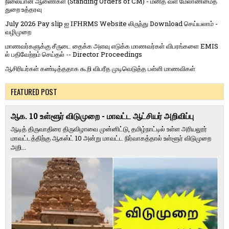
நிலையான ஆணைகள் (Standing Orders of CM) - மனித வள மேலாண்மைத்
துறை உத்தரவு
July 2026 Pay slip ஐ IFHRMS Website லிருந்து Download செய்யலாம் -
வழிமுறை
மாணவர்களுக்கு சீருடை தைக்க அளவு எடுக்க மாணவர்கள் விபரங்களை EMIS
ல் பதிவேற்றம் செய்தல் -- Director Proceedings
ஆசிரியர்கள் கண்டித்ததாக கூறி விபரீத முடிவெடுத்த பள்ளி மாணவிகள்
FEATURED POST
ஆக. 10 உள்ளூர் விடுமுறை - மாவட்ட ஆட்சியர் அறிவிப்பு
ஆடித் திருவாதிரை திருவிழாவை முன்னிட்டு, தமிழ்நாட்டில் உள்ள அரியலூர்
மாவட்டத்திற்கு ஆகஸ்ட் 10 அன்று மாவட்ட நிர்வாகத்தால் உள்ளூர் விடுமுறை
அறி...