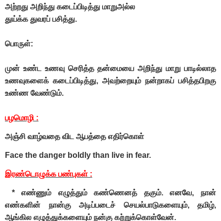
அற்றது அறிந்து கடைப்பிடித்து மாறுஅல்ல
துய்க்க துவரப் பசித்து.
பொருள்:
முன் உண்ட உணவு செரித்த தன்மையை அறிந்து மாறு பாடில்லாத
உணவுகளைக் கடைப்பிடித்து, அவற்றையும் நன்றாகப் பசித்தபிறகு
உண்ண வேண்டும்.
பழமொழி :
அஞ்சி வாழ்வதை விட ஆபத்தை எதிர்கொள்
Face the danger boldly than live in fear.
இரண்டொழுக்க பண்புகள் :
* எண்ணும் எழுத்தும் கண்ணெனத் தகும். எனவே, நான்
எண்களின் நான்கு அடிப்படைச் செயல்பாடுகளையும், தமிழ்,
ஆங்கில எழுத்துக்களையும் நன்கு கற்றுக்கொள்வேன்.