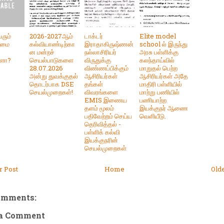
ரும்
2026-2027ஆம்
டாக்டர்
Elite model
ழமை
கல்வியாண்டிற்கா
இராதாகிருஷ்ணன்
school ல் இருந்து
ன மன்றச்
நல்லாசிரியர்
அரசு பள்ளிக்கு
ளா?
செயல்பாடுகளை
விருதுக்கு
கலந்தாய்வில்
28.07.2026
விண்ணப்பிக்கும்
மாறுதல் பெற்ற
அன்று துவக்குதல்
ஆசிரியர்கள்
ஆசிரியர்கள் அதே
தொடர்பாக DSE
தங்கள்
மாதிரி பள்ளியில்
செயல்முறைகள்!
விவரங்களை
மாற்று பணியில்
EMIS இணைய
பணியாற்ற
தளம் மூலம்
இயக்குநர் ஆணை
பதிவேற்றம் செய்ய
வெளியீடு.
தெரிவித்தல் -
பள்ளிக் கல்வி
இயக்குநரின்
செயல்முறைகள்
 Post
Home
Old
omments:
 a Comment