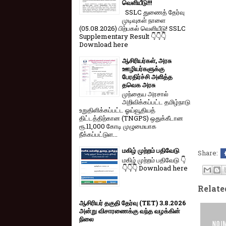
வெளியீடு!!!
SSLC துணைத் தேர்வு
முடிவுகள் நாளை
(05.08.2026) பிற்பகல் வெளியீடு! SSLC
Supplementary Result 👇👇👇
Download here
ஆசிரியர்கள், அரசு
ஊழியர்களுக்கு
பேரதிர்ச்சி அளித்த
தவெக அரசு
முந்தைய அரசால்
அறிவிக்கப்பட்ட தமிழ்நாடு
உறுதிளிக்கப்பட்ட ஓய்வூதியத்
திட்டத்திற்கான (TNGPS) ஒதுக்கீடான
ரூ.11,000 கோடி முழுமையாக
நீக்கப்பட்டுள...
மகிழ் முற்றம் பதிவேடு
Share:
மகிழ் முற்றம் பதிவேடு 👇
👇👇👇 Download here
Relate
ஆசிரியர் தகுதி தேர்வு (TET) 3.8.2026
அன்று விசாரணைக்கு வந்த வழக்கின்
நிலை