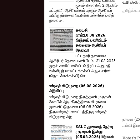
வாக்கா
மூலம் விரை​வில் 2 ஆயிரம்
தமிழ்க்கட
பட்​ட​தாரி ஆசிரியர்​கள் மற்​றும் ஆசிரியர்
பயிற்றுநர்​களை நியமிக்க பள்​ளிக்​கல்​வித்​
துறை ம...
கடைசி
நாள்:10.08.2026.
நிரந்தரப் பணியிடம்
தலைமை ஆசிரியர்
தேவை!!
பட்டதாரி தலைமை
ஆசிரியர் தேவை பணியிடம் : 31.03.2025
முதல் காலிப்பணியிடம் நிரப்ப அனுமதி :
வள்ளியூர் மாவட்டக்கல்வி அலுவலரின்
(தொடக்கக்கல்வி) செ...
உள்ளூர் விடுமுறை (06.08.2026)
அறிவிப்பு
உள்ளூர் விடுமுறை திருத்தணி முருகன்
கோயில் ஆடி கிருத்திகை விழாவை
முன்னிட்டு நாளை (06.08.2026)
திருவள்ளூர் மாவட்டத்திற்கு உள்ளூர்
விடுமுறை அற...
நாளை (25.
கல்வி இய
SSLC துணைத் தேர்வு
முடிவுகள் இன்று
(05.08.2026) பிற்பகல்
Voter's 