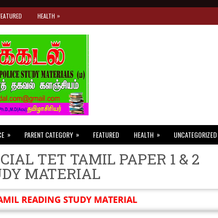
»
FEATURED
HEALTH
»
»
»
CE
PARENT CATEGORY
FEATURED
HEALTH
UNCATEGORIZED
CIAL TET TAMIL PAPER 1 & 2
UDY MATERIAL
AMIL READING STUDY MATERIAL