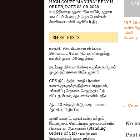
HIGH COURT MADURAI BENCH
ORDER, DATE:03-08-2026
உயர்நீதிமன்ற மதுரை கிளையில், மதுரை
மாவட்டம் பேரையூர் அரசு பெண்கள்
மேனிலைப்பள்ளி ஆசிரியர் திர...
18.7.26 வ
சனிக்கி
பள்ளி
RECENT POSTS
வேலைநா
சுதந்திர தின விழாவை சிறப்பாக
கொண்டாட வேண்டும்: பள்ளிகளுக்கு
கல்வித் துறை அறிவுறுத்தல்
குடற்புழு நீக்க மாத்திரை வழங்க தமிழகம்
முழுவதும் நாளை சிறப்பு முகாம்
CPS திட்டத்தில், ஊழியர்களின்
கணக்குகளுக்கு நிதியை மாற்றாமல்,
பங்களிப்பு தொகை செலுத்தப்பட்டு
விட்டது போல, ஆவணங்களில் பதிவு
ஆக. 10 உள்ளூர் விடுமுறை - மாவட்ட
← Newer
ஆட்சியர் அறிவிப்பு
பணிநியமனம், பதவி உயர்வு மற்றும்
No c
இடமாறுதல் தொடர்பாக முதலமைச்சரின்
நிலையான ஆணைகள் (Standing
Orders of CM) - மனித வள
Post
மேலாண்மைத் துறை உத்தரவு