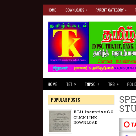
»
»
HOME
DOWNLOADS
PARENT CATEGORY
»
»
»
HOME
TET
TNPSC
TRB
POLI
SPE
POPULAR POSTS
ST
B.Lit Incentive G.O
CLICK LINK
DOWNLOAD
⭕ T