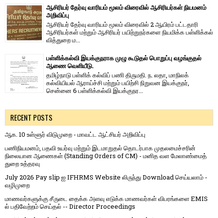
ஆசிரியர் தேர்வு வாரியம் மூலம் விரைவில் ஆசிரியர்கள் நியமனம்
அறிவிப்பு
ஆசிரியர் தேர்வு வாரி​யம் மூலம் விரை​வில் 2 ஆயிரம் பட்​ட​தாரி
ஆசிரியர்​கள் மற்​றும் ஆசிரியர் பயிற்றுநர்​களை நியமிக்க பள்​ளிக்​கல்​
வித்​துறை ம...
பள்ளிக்கல்வி இயக்குநராக முழு கூடுதல் பொறுப்பு வழங்குதல்
ஆணை வெளியீடு.
தமிழ்நாடு பள்ளிக் கல்விப் பணி திருமதி. ந. லதா, மாநிலக்
கல்வியியல் ஆராய்ச்சி மற்றும் பயிற்சி நிறுவன இயக்குநர்,
சென்னை 6 பள்ளிக்கல்வி இயக்குநர...
RECENT POSTS
ஆக. 10 உள்ளூர் விடுமுறை - மாவட்ட ஆட்சியர் அறிவிப்பு
பணிநியமனம், பதவி உயர்வு மற்றும் இடமாறுதல் தொடர்பாக முதலமைச்சரின்
நிலையான ஆணைகள் (Standing Orders of CM) - மனித வள மேலாண்மைத்
துறை உத்தரவு
July 2026 Pay slip ஐ IFHRMS Website லிருந்து Download செய்யலாம் -
வழிமுறை
மாணவர்களுக்கு சீருடை தைக்க அளவு எடுக்க மாணவர்கள் விபரங்களை EMIS
ல் பதிவேற்றம் செய்தல் -- Director Proceedings