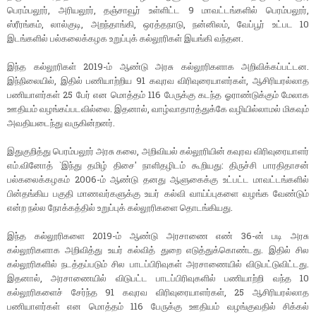
பெரம்பலூர், அரியலூர், தஞ்சாவூர் உள்ளிட்ட 9 மாவட்டங்களில் பெரம்பலூர்,
ஸ்ரீரங்கம், லால்குடி, அறந்தாங்கி, ஒரத்தநாடு, நன்னிலம், வேப்பூர் உட்பட 10
இடங்களில் பல்கலைக்கழக உறுப்புக் கல்லூரிகள் இயங்கி வந்தன.
இந்த கல்லூரிகள் 2019-ம் ஆண்டு அரசு கல்லூரிகளாக அறிவிக்கப்பட்டன.
இந்நிலையில், இதில் பணியாற்றிய 91 கவுரவ விரிவுரையாளர்கள், ஆசிரியரல்லாத
பணியாளர்கள் 25 பேர் என மொத்தம் 116 பேருக்கு கடந்த ஓராண்டுக்கும் மேலாக
ஊதியம் வழங்கப்படவில்லை. இதனால், வாழ்வாதாரத்துக்கே வழியில்லாமல் மிகவும்
அவதியடைந்து வருகின்றனர்.
இதுகுறித்து பெரம்பலூர் அரசு கலை, அறிவியல் கல்லூரியின் கவுரவ விரிவுரையாளர்
எம்.வினோத் `இந்து தமிழ் திசை' நாளிதழிடம் கூறியது: திருச்சி பாரதிதாசன்
பல்கலைக்கழகம் 2006-ம் ஆண்டு தனது ஆளுகைக்கு உட்பட்ட மாவட்டங்களில்
பின்தங்கிய பகுதி மாணவர்களுக்கு உயர் கல்வி வாய்ப்புகளை வழங்க வேண்டும்
என்ற நல்ல நோக்கத்தில் உறுப்புக் கல்லூரிகளை தொடங்கியது.
இந்த கல்லூரிகளை 2019-ம் ஆண்டு அரசாணை எண் 36-ன் படி அரசு
கல்லூரிகளாக அறிவித்து உயர் கல்வித் துறை எடுத்துக்கொண்டது. இதில் சில
கல்லூரிகளில் நடத்தப்படும் சில பாடப்பிரிவுகள் அரசாணையில் விடுபட்டுவிட்டது.
இதனால், அரசாணையில் விடுபட்ட பாடப்பிரிவுகளில் பணியாற்றி வந்த 10
கல்லூரிகளைச் சேர்ந்த 91 கவுரவ விரிவுரையாளர்கள், 25 ஆசிரியரல்லாத
பணியாளர்கள் என மொத்தம் 116 பேருக்கு ஊதியம் வழங்குவதில் சிக்கல்