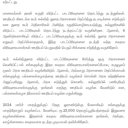
ஏற்பட்டது.
மாணவர்கள் நலன் கருதி விடுபட்ட பாடபிரிவுகளை தொடர்ந்து நடத்துங்கள்.
ஊதியம் கிடைக்க உயர் கல்வித் துறை அரசாணை பிறப்பித்து நடவடிக்கை எடுக்கும்
என துறை உயர் அதிகாரிகள் அளித்த உறுதிமொழியையடுத்து, கல்லூரிகளில்
விடுபட்ட பாடப்பிரிவுகள் தொடர்ந்து நடத்தப்பட்டு வருகின்றன. ஆனால், 6
ஆண்டுகளாகியும் விடுபட்ட பாடப்பிரிவுகளுக்கு உயர் கல்வித் துறை அரசாணை
எதுவும் பிறப்பிக்காததால், இந்த பாடப்பிரிவுகளை நடத்தி வந்த கவுரவ
விரிவுரையாளர்கள் ஊதியம் பெறுவதில் பெரும் சிக்கலை சந்தித்து வருகிறோம்.
உயர் கல்வித்துறை விடுபட்ட பாடப்பிரிவுகளை சேர்த்து ஒரு அரசாணை
வெளியிட்டால் எங்களுக்கு இதர கவுரவ விரிவுரையாளர்களைப்போல, கருவூலம்
மூலம் அரசு ஊதியம் வழங்கிவிடும். ஆனால், அவ்வாறு அரசாணை பிறப்பிக்காமல்
எங்களுக்கு பல்கலைக்கழகத்தை ஊதியம் வழங்கச் சொல்லி அரசு சுற்றறிக்கை
அனுப்புகிறது. ஆனால், அரசு எடுத்துக் கொண்ட கல்லூரியில் பணிபுரியும்
விரிவுரையாளர்களுக்கு நாங்கள் எதற்கு ஊதியம் வழங்க வேண்டும் என,
பல்கலைக்கழக நிர்வாகம் ஊதியம் வழங்க மறுக்கிறது.
2024 மார்ச் மாதத்துக்குப் பிறகு ஓராண்டுக்கு மேலாகியும் எங்களுக்கு
மாதந்தோறும் வழங்கப்பட வேண்டிய ரூ.25,000 தொகுப்பூதியத்தையும் இதுவரை
வழங்கவில்லை. இதனால் கவுரவ விரிவுரையாளர்களான நாங்கள், அன்றாட
வாழ்க்கையை கவுரவமாக நடத்த முடியாமல் தவிக்கிறோம்.