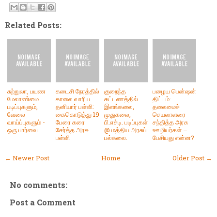
Related Posts:
சுற்றுலா, பயண
கடைசி நேரத்தில்
குறைந்த
பழைய பென்ஷன்
மேலாண்மை
காலை வாரிய
கட்டணத்தில்
திட்டம்:
படிப்புகளும்,
தனியார் பள்ளி:
இளங்கலை,
தலைமைச்
வேலை
கைகொடுத்து 19
முதுகலை,
செயலாளரை
வாய்ப்புகளும் -
பேரை கரை
பி.எச்டி. படிப்புகள்
சந்தித்த அரசு
ஒரு பார்வை
சேர்த்த அரசு
@ மத்திய அரசுப்
ஊழியர்கள் –
பள்ளி
பல்கலை.
பேசியது என்ன?
← Newer Post
Home
Older Post →
No comments:
Post a Comment