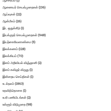
ஆச்சர்யம்
(1)
ஆணையர் செயல்முறைகள்
(136)
ஆய்வுகள்
(22)
ஆன்மீகம்
(26)
இட ஒதுக்கீடு
(1)
இயக்குநர் செயல்முறைகள்
(948)
இயற்கைவேளாண்மை
(5)
இலக்கணம்
(128)
இலக்கியம்
(70)
இளம் அறிவியல் விஞ்ஞானி
(2)
இளம் கவிஞர் விருது
(1)
இன்றைய செய்திகள்
(1)
உடல்நலம்
(1863)
உதவித்தொகை
(1)
உபரி பணியிடங்கள்
(2)
உள்ளூர் விடுமுறை
(98)