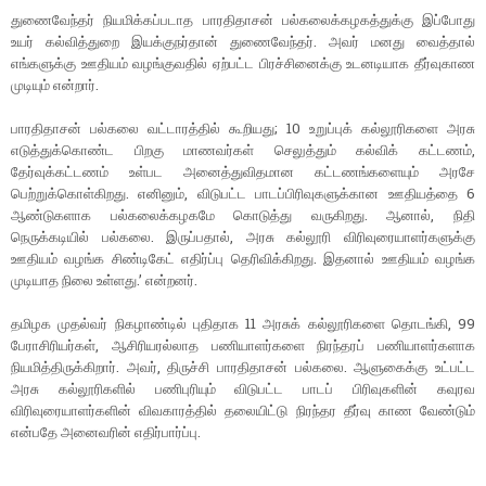
துணைவேந்தர் நியமிக்கப்படாத பாரதிதாசன் பல்கலைக்கழகத்துக்கு இப்போது
உயர் கல்வித்துறை இயக்குநர்தான் துணைவேந்தர். அவர் மனது வைத்தால்
எங்களுக்கு ஊதியம் வழங்குவதில் ஏற்பட்ட பிரச்சினைக்கு உடனடியாக தீர்வுகாண
முடியும் என்றார்.
பாரதிதாசன் பல்கலை வட்டாரத்தில் கூறியது; 10 உறுப்புக் கல்லூரிகளை அரசு
எடுத்துக்கொண்ட பிறகு மாணவர்கள் செலுத்தும் கல்விக் கட்டணம்,
தேர்வுக்கட்டணம் உள்பட அனைத்துவிதமான கட்டணங்களையும் அரசே
பெற்றுக்கொள்கிறது. எனினும், விடுபட்ட பாடப்பிரிவுகளுக்கான ஊதியத்தை 6
ஆண்டுகளாக பல்கலைக்கழகமே கொடுத்து வருகிறது. ஆனால், நிதி
நெருக்கடியில் பல்கலை. இருப்பதால், அரசு கல்லூரி விரிவுரையாளர்களுக்கு
ஊதியம் வழங்க சிண்டிகேட் எதிர்ப்பு தெரிவிக்கிறது. இதனால் ஊதியம் வழங்க
முடியாத நிலை உள்ளது.’ என்றனர்.
தமிழக முதல்வர் நிகழாண்டில் புதிதாக 11 அரசுக் கல்லூரிகளை தொடங்கி, 99
பேராசிரியர்கள், ஆசிரியரல்லாத பணியாளர்களை நிரந்தரப் பணியாளர்களாக
நியமித்திருக்கிறார். அவர், திருச்சி பாரதிதாசன் பல்கலை. ஆளுகைக்கு உட்பட்ட
அரசு கல்லூரிகளில் பணிபுரியும் விடுபட்ட பாடப் பிரிவுகளின் கவுரவ
விரிவுரையாளர்களின் விவகாரத்தில் தலையிட்டு நிரந்தர தீர்வு காண வேண்டும்
என்பதே அனைவரின் எதிர்பார்ப்பு.