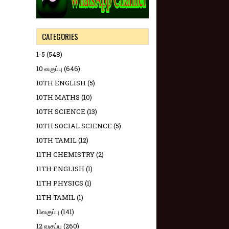
CATEGORIES
1-5
(548)
10 வகுப்பு
(646)
10TH ENGLISH
(5)
10TH MATHS
(10)
10TH SCIENCE
(13)
10TH SOCIAL SCIENCE
(5)
10TH TAMIL
(12)
11TH CHEMISTRY
(2)
11TH ENGLISH
(1)
11TH PHYSICS
(1)
11TH TAMIL
(1)
11வகுப்பு
(141)
12 வகுப்பு
(260)