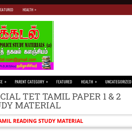
»
FEATURED
HEALTH
»
»
»
CE
PARENT CATEGORY
FEATURED
HEALTH
UNCATEGORIZED
CIAL TET TAMIL PAPER 1 & 2
UDY MATERIAL
AMIL READING STUDY MATERIAL