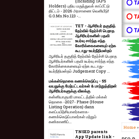
(Including TAPS
⭕ T
Holders) புதிய மருத்துவக் காப்பீட்டு
திட்டம் - 2026 அரசாணை வெளியீடு!
⭕ T
G.O.Ms.No.123 -...
TET - ஆசிரியர் தகுதித்
⭕ T
தேர்வில் தேர்ச்சி பெறாத
ஆசிரியர்களின் பதவி
உயர்வு சார்ந்த எந்த
கோரிக்கைகளையும் ஏற்க
கூடாது-உயர்நீதிமன்றம்
ஆசிரியர் தகுதித் தேர்வில் தேர்ச்சி பெறாத
ஆசிரியர்களின் பதவி உயர்வு சார்ந்த எந்த
கோரிக்கைகளையும் ஏற்க கூடாது-
உயர்நீதிமன்றம் Judgement Copy ...
மக்கள்தொகை கணக்கெடுப்பு - 55
வயதுக்கு மேற்பட்டவர்கள் & மாற்றுத்திறன்
ஆசிரியர்களுக்கு விலக்கு
கன்னியாகுமரி மாவட்டத்தில் மக்கள்
தொகை -2027- Phase (House
Listing Operation) dann
களப்பயிற்சியாளர்களாக-
கணக்கெடுப்பாளர்கள் மற்றும்
கண்காணிப்...
Home
TNSED parents
App Update link -