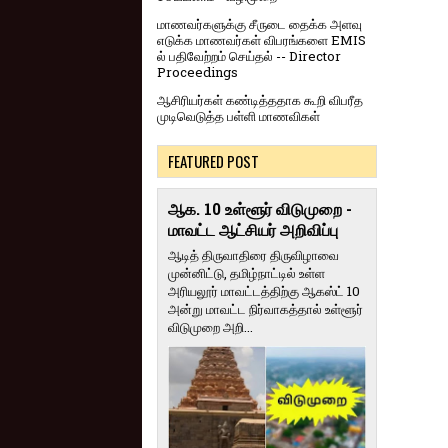
மாணவர்களுக்கு சீருடை தைக்க அளவு
எடுக்க மாணவர்கள் விபரங்களை EMIS
ல் பதிவேற்றம் செய்தல் -- Director
Proceedings
ஆசிரியர்கள் கண்டித்ததாக கூறி விபரீத
முடிவெடுத்த பள்ளி மாணவிகள்
FEATURED POST
ஆக. 10 உள்ளூர் விடுமுறை -
மாவட்ட ஆட்சியர் அறிவிப்பு
ஆடித் திருவாதிரை திருவிழாவை
முன்னிட்டு, தமிழ்நாட்டில் உள்ள
அரியலூர் மாவட்டத்திற்கு ஆகஸ்ட் 10
அன்று மாவட்ட நிர்வாகத்தால் உள்ளூர்
விடுமுறை அறி...