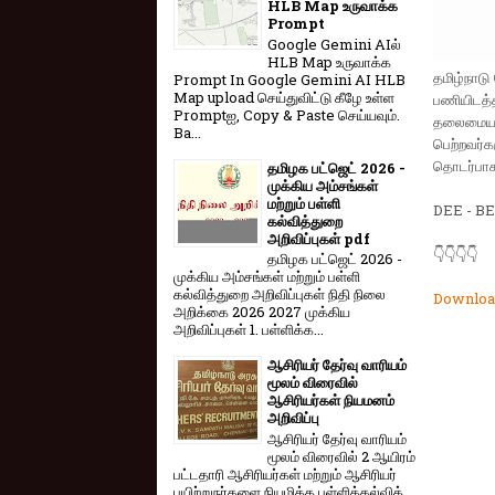
HLB Map உருவாக்க
Prompt
Google Gemini AIல்
HLB Map உருவாக்க
தமிழ்நாடு
Prompt In Google Gemini AI HLB
Map upload செய்துவிட்டு கீழே உள்ள
பணியிடத்த
Promptஐ, Copy & Paste செய்யவும்.
தலைமையா
Ba...
பெற்றவர்க
தொடர்பாக
தமிழக பட்ஜெட் 2026 -
முக்கிய அம்சங்கள்
மற்றும் பள்ளி
DEE - BE
கல்வித்துறை
அறிவிப்புகள் pdf
👇👇👇👇
தமிழக பட்ஜெட் 2026 -
முக்கிய அம்சங்கள் மற்றும் பள்ளி
கல்வித்துறை அறிவிப்புகள் நிதி நிலை
Downloa
அறிக்கை 2026 2027 முக்கிய
அறிவிப்புகள் 1. பள்ளிக்க...
ஆசிரியர் தேர்வு வாரியம்
மூலம் விரைவில்
ஆசிரியர்கள் நியமனம்
அறிவிப்பு
ஆசிரியர் தேர்வு வாரி​யம்
மூலம் விரை​வில் 2 ஆயிரம்
பட்​ட​தாரி ஆசிரியர்​கள் மற்​றும் ஆசிரியர்
பயிற்றுநர்​களை நியமிக்க பள்​ளிக்​கல்​வித்​