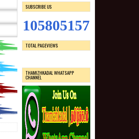
SUBSCRIBE US
1
0
5
8
0
5
1
5
7
TOTAL PAGEVIEWS
THAMIZHKADAL WHATSAPP
CHANNEL