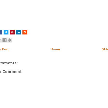
 Post
Home
Old
omments:
 a Comment