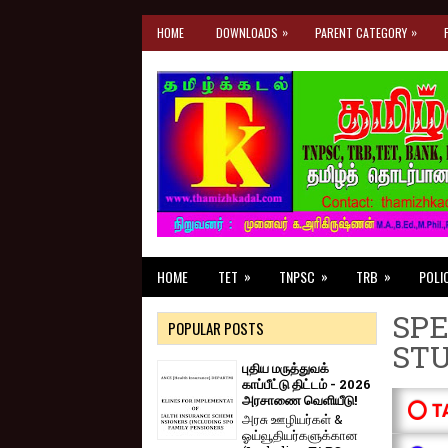
»
»
HOME
DOWNLOADS
PARENT CATEGORY
»
»
»
HOME
TET
TNPSC
TRB
POLI
SPE
POPULAR POSTS
ST
புதிய மருத்துவக்
காப்பீட்டு திட்டம் - 2026
அரசாணை வெளியீடு!
⭕ T
அரசு ஊழியர்கள் &
ஓய்வூதியர்களுக்கான