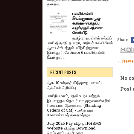
துறை ம...
பள்ளிக்கல்வி
இயக்குநராக முழு
கூடுதல் பொறுப்பு
வழங்குதல் ஆணை
வெளியீடு.
தமிழ்நாடு பள்ளிக் கல்விப்
Share:
பணி திருமதி. ந. லதா, மாநிலக் கல்வியியல்
ஆராய்ச்சி மற்றும் பயிற்சி நிறுவன
இயக்குநர், சென்னை 6 பள்ளிக்கல்வி
இயக்குநர...
← Newer
RECENT POSTS
No c
ஆக. 10 உள்ளூர் விடுமுறை - மாவட்ட
ஆட்சியர் அறிவிப்பு
Post
பணிநியமனம், பதவி உயர்வு மற்றும்
இடமாறுதல் தொடர்பாக முதலமைச்சரின்
நிலையான ஆணைகள் (Standing
Orders of CM) - மனித வள
மேலாண்மைத் துறை உத்தரவு
July 2026 Pay slip ஐ IFHRMS
Website லிருந்து Download
செய்யலாம் - வழிமுறை