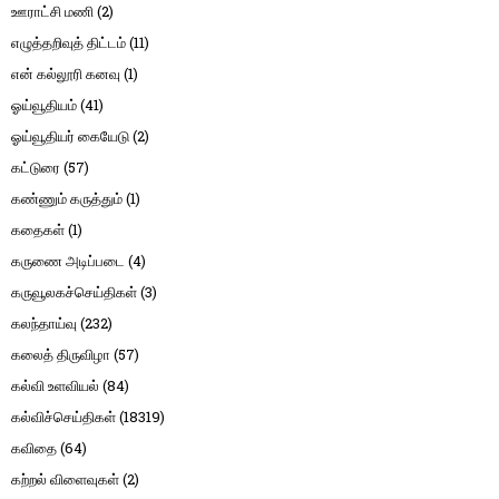
ஊராட்சி மணி
(2)
எழுத்தறிவுத் திட்டம்
(11)
என் கல்லூரி கனவு
(1)
ஓய்வூதியம்
(41)
ஓய்வூதியர் கையேடு
(2)
கட்டுரை
(57)
கண்ணும் கருத்தும்
(1)
கதைகள்
(1)
கருணை அடிப்படை
(4)
கருவூலகச்செய்திகள்
(3)
கலந்தாய்வு
(232)
கலைத் திருவிழா
(57)
கல்வி உளவியல்
(84)
கல்விச்செய்திகள்
(18319)
கவிதை
(64)
கற்றல் விளைவுகள்
(2)