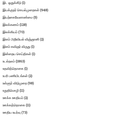
இட ஒதுக்கீடு
(1)
இயக்குநர் செயல்முறைகள்
(948)
இயற்கைவேளாண்மை
(5)
இலக்கணம்
(128)
இலக்கியம்
(70)
இளம் அறிவியல் விஞ்ஞானி
(2)
இளம் கவிஞர் விருது
(1)
இன்றைய செய்திகள்
(1)
உடல்நலம்
(1863)
உதவித்தொகை
(1)
உபரி பணியிடங்கள்
(2)
உள்ளூர் விடுமுறை
(98)
உறுதிமொழி
(11)
ஊக்க ஊதியம்
(2)
ஊக்கத்தொகை
(11)
ஊதிய உயர்வு
(73)