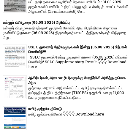
பட்டதாரி தலைமை ஆசிரியர் தேவை பணியிடம் : 31.03.2025
முதல் காலிப்பணியிடம் நிரப்ப அனுமதி : வள்ளியூர் மாவட்டக்கல்வி
அலுவலரின் (தொடக்கக்கல்வி) செ...
உள்ளூர் விடுமுறை (06.08.2026) அறிவிப்பு
உள்ளூர் விடுமுறை திருத்தணி முருகன் கோயில் ஆடி கிருத்திகை விழாவை
முன்னிட்டு நாளை (06.08.2026) திருவள்ளூர் மாவட்டத்திற்கு உள்ளூர் விடுமுறை
அற...
SSLC துணைத் தேர்வு முடிவுகள் இன்று (05.08.2026) பிற்பகல்
வெளியீடு!!!
SSLC துணைத் தேர்வு முடிவுகள் நாளை (05.08.2026) பிற்பகல்
வெளியீடு! SSLC Supplementary Result 👇👇👇 Download
here
ஆசிரியர்கள், அரசு ஊழியர்களுக்கு பேரதிர்ச்சி அளித்த தவெக
அரசு
முந்தைய அரசால் அறிவிக்கப்பட்ட தமிழ்நாடு உறுதிளிக்கப்பட்ட
ஓய்வூதியத் திட்டத்திற்கான (TNGPS) ஒதுக்கீடான ரூ.11,000
கோடி முழுமையாக நீக்கப்பட்டுள...
மகிழ் முற்றம் பதிவேடு
மகிழ் முற்றம் பதிவேடு 👇👇👇👇 Download here