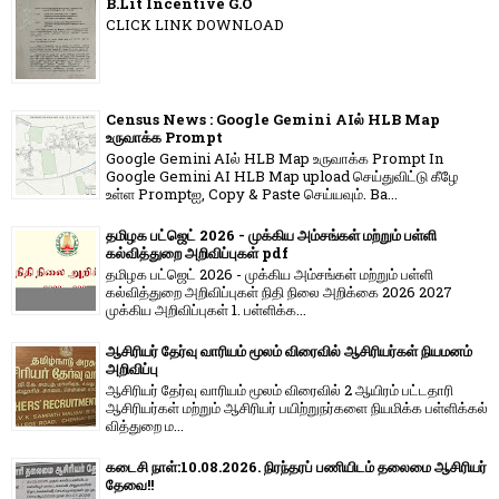
B.Lit Incentive G.O
CLICK LINK DOWNLOAD
Census News : Google Gemini AIல் HLB Map
உருவாக்க Prompt
Google Gemini AIல் HLB Map உருவாக்க Prompt In
Google Gemini AI HLB Map upload செய்துவிட்டு கீழே
உள்ள Promptஐ, Copy & Paste செய்யவும். Ba...
தமிழக பட்ஜெட் 2026 - முக்கிய அம்சங்கள் மற்றும் பள்ளி
கல்வித்துறை அறிவிப்புகள் pdf
தமிழக பட்ஜெட் 2026 - முக்கிய அம்சங்கள் மற்றும் பள்ளி
கல்வித்துறை அறிவிப்புகள் நிதி நிலை அறிக்கை 2026 2027
முக்கிய அறிவிப்புகள் 1. பள்ளிக்க...
ஆசிரியர் தேர்வு வாரியம் மூலம் விரைவில் ஆசிரியர்கள் நியமனம்
அறிவிப்பு
ஆசிரியர் தேர்வு வாரி​யம் மூலம் விரை​வில் 2 ஆயிரம் பட்​ட​தாரி
ஆசிரியர்​கள் மற்​றும் ஆசிரியர் பயிற்றுநர்​களை நியமிக்க பள்​ளிக்​கல்​
வித்​துறை ம...
கடைசி நாள்:10.08.2026. நிரந்தரப் பணியிடம் தலைமை ஆசிரியர்
தேவை!!