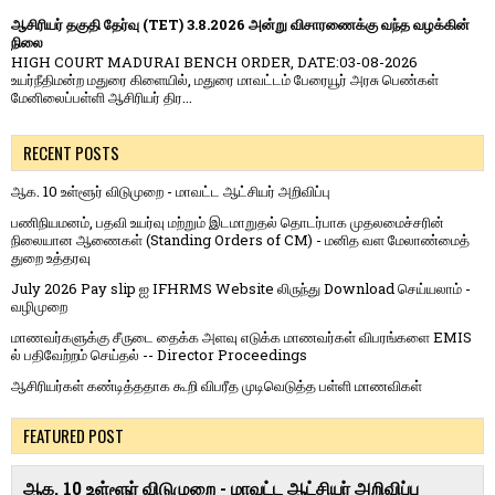
ஆசிரியர் தகுதி தேர்வு (TET) 3.8.2026 அன்று விசாரணைக்கு வந்த வழக்கின்
நிலை
HIGH COURT MADURAI BENCH ORDER, DATE:03-08-2026
உயர்நீதிமன்ற மதுரை கிளையில், மதுரை மாவட்டம் பேரையூர் அரசு பெண்கள்
மேனிலைப்பள்ளி ஆசிரியர் திர...
RECENT POSTS
ஆக. 10 உள்ளூர் விடுமுறை - மாவட்ட ஆட்சியர் அறிவிப்பு
பணிநியமனம், பதவி உயர்வு மற்றும் இடமாறுதல் தொடர்பாக முதலமைச்சரின்
நிலையான ஆணைகள் (Standing Orders of CM) - மனித வள மேலாண்மைத்
துறை உத்தரவு
July 2026 Pay slip ஐ IFHRMS Website லிருந்து Download செய்யலாம் -
வழிமுறை
மாணவர்களுக்கு சீருடை தைக்க அளவு எடுக்க மாணவர்கள் விபரங்களை EMIS
ல் பதிவேற்றம் செய்தல் -- Director Proceedings
ஆசிரியர்கள் கண்டித்ததாக கூறி விபரீத முடிவெடுத்த பள்ளி மாணவிகள்
FEATURED POST
ஆக. 10 உள்ளூர் விடுமுறை - மாவட்ட ஆட்சியர் அறிவிப்பு