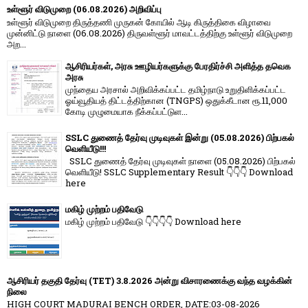
உள்ளூர் விடுமுறை (06.08.2026) அறிவிப்பு
உள்ளூர் விடுமுறை திருத்தணி முருகன் கோயில் ஆடி கிருத்திகை விழாவை
முன்னிட்டு நாளை (06.08.2026) திருவள்ளூர் மாவட்டத்திற்கு உள்ளூர் விடுமுறை
அற...
ஆசிரியர்கள், அரசு ஊழியர்களுக்கு பேரதிர்ச்சி அளித்த தவெக
அரசு
முந்தைய அரசால் அறிவிக்கப்பட்ட தமிழ்நாடு உறுதிளிக்கப்பட்ட
ஓய்வூதியத் திட்டத்திற்கான (TNGPS) ஒதுக்கீடான ரூ.11,000
கோடி முழுமையாக நீக்கப்பட்டுள...
SSLC துணைத் தேர்வு முடிவுகள் இன்று (05.08.2026) பிற்பகல்
வெளியீடு!!!
SSLC துணைத் தேர்வு முடிவுகள் நாளை (05.08.2026) பிற்பகல்
வெளியீடு! SSLC Supplementary Result 👇👇👇 Download
here
மகிழ் முற்றம் பதிவேடு
மகிழ் முற்றம் பதிவேடு 👇👇👇👇 Download here
ஆசிரியர் தகுதி தேர்வு (TET) 3.8.2026 அன்று விசாரணைக்கு வந்த வழக்கின்
நிலை
HIGH COURT MADURAI BENCH ORDER, DATE:03-08-2026