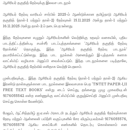
ஆசிரியர் தகுதித் தேர்வுக்கு இலவச பாடநூல்
ஆசிரியர் தேர்வு வாரியம் சார்பில் 2025-ம் ஆண்டுக்கான தமிழ்நாடு ஆசிரியர்
தகுதித் (தாள்-1 மற்றும் தாள்-2) தேர்வுகள் 15.11.2025 அன்று தாள்-1 மற்றும்
16.11.2025 அன்று தாள்-2 ம் நடைபெற உள்ளது.
இந்த தேர்வுகளை எழுதும் ஆசிரியர்களின் வெற்றிக்கு உதவும் வகையில், புதிய
பாடத்திட்டத்தின்படி சமச்சீர் பாடப்புத்தகங்களை 'ஆசிரியர் தகுதித் தேர்வு
நோக்கில்' தொகுத்து, இந்த 'ஆசிரியர் தகுதித் தேர்வு பாடநூல்'
தயாரிக்கப்பட்டுள்ளது. இந்த பாட நூல்கள் அனைத்தும் இ-புத்தகங் களாக
வாட்ஸ்அப் வழியாக அனுப்பி வைக்கப்படும். இந்த பாடநூல்களை படித்தாலே,
ஆசிரியர் தகுதித் தேர்வில் எளிதாக வெற்றி பெறலாம்.
முன்பதிவுக்கு... இந்த ஆசிரியர் தகுதித் தேர்வு (தாள்-1 மற்றும் தாள்-2) ஆகிய
இரண்டு தாள்களுக்கான பாட நூல்களை இலவசமாக பெற 'TNTET PAPER-I,II
FREE TEXT BOOKS' என்று டைப் செய்து, தங்களது முழு முகவரியுடன்
9176055542 என்ற எண்ணுக்கு வாட்ஸ்அப்பில் குறுஞ்செய்தி அனுப்பி முன்பதிவு
செய்து கொள்ள வேண்டும்.
மேலும், ஆட்சித்தமிழ் ஐ.ஏ.எஸ் அகாடமி நடத்தும் ஆசிரியர் தகுதித் தேர்வுக்கான
நேரடி மற்றும் ஆன்லைன் பயிற்சி வகுப்புகளில் சேர விரும்புபவர்கள் 9176055576,
9176055578 ஆகிய கைப்பேசி எண்களில் தொடர்பு கொள்ளலாம் என