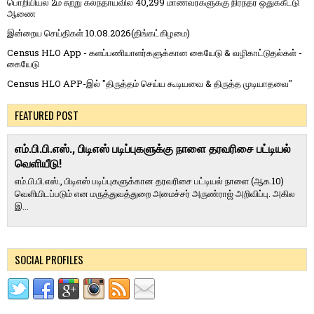
பொறியியல் 2ம் சுற்று கலந்தாய்வில் 40,299 மாணவர்களுக்கு நிரந்தர ஒதுக்கீட்டு
ஆணை
இன்றைய செய்திகள் 10.08.2026(திங்கட்கிழமை)
Census HLO App - களப்பணியாளர்களுக்கான கையேடு & வழிகாட்டுதல்கள் -
கையேடு
Census HLO APP-இல் "திருத்தம் செய்ய கூடியவை & திருத்த முடியாதவை"
FEATURED POST
எம்.பி.பி.எஸ்., பிடிஎஸ் படிப்புகளுக்கு நாளை தரவரிசை பட்டியல்
வெளியீடு!
எம்.பி.பி.எஸ்., பிடிஎஸ் படிப்புகளுக்கான தரவரிசை பட்டியல் நாளை (ஆக.10)
வெளியிடப்படும் என மருத்துவத்துறை அமைச்சர் அருண்ராஜ் அறிவிப்பு. அகில
இ...
SOCIAL PROFILES