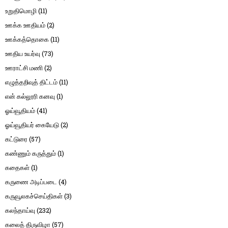
உறுதிமொழி
(11)
ஊக்க ஊதியம்
(2)
ஊக்கத்தொகை
(11)
ஊதிய உயர்வு
(73)
ஊராட்சி மணி
(2)
எழுத்தறிவுத் திட்டம்
(11)
என் கல்லூரி கனவு
(1)
ஓய்வூதியம்
(41)
ஓய்வூதியர் கையேடு
(2)
கட்டுரை
(57)
கண்ணும் கருத்தும்
(1)
கதைகள்
(1)
கருணை அடிப்படை
(4)
கருவூலகச்செய்திகள்
(3)
கலந்தாய்வு
(232)
கலைத் திருவிழா
(57)