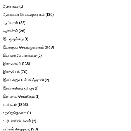
ஆச்சர்யம்
(1)
ஆணையர் செயல்முறைகள்
(136)
ஆய்வுகள்
(22)
ஆன்மீகம்
(26)
இட ஒதுக்கீடு
(1)
இயக்குநர் செயல்முறைகள்
(948)
இயற்கைவேளாண்மை
(5)
இலக்கணம்
(128)
இலக்கியம்
(70)
இளம் அறிவியல் விஞ்ஞானி
(2)
இளம் கவிஞர் விருது
(1)
இன்றைய செய்திகள்
(1)
உடல்நலம்
(1863)
உதவித்தொகை
(1)
உபரி பணியிடங்கள்
(2)
உள்ளூர் விடுமுறை
(98)