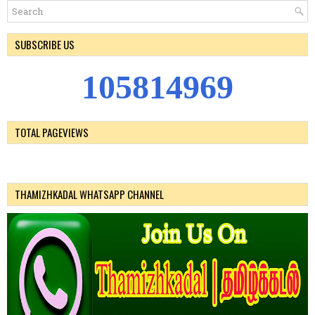
SUBSCRIBE US
1
0
5
8
1
4
9
6
9
TOTAL PAGEVIEWS
THAMIZHKADAL WHATSAPP CHANNEL