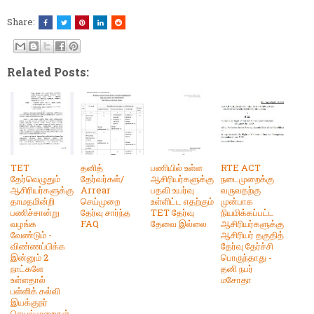
Share:
Related Posts:
TET
தனித்
பணியில் உள்ள
RTE ACT
தேர்வெழுதும்
தேர்வர்கள்/
ஆசிரியர்களுக்கு
நடைமுறைக்கு
ஆசிரியர்களுக்கு
Arrear
பதவி உயர்வு
வருவதற்கு
தாமதமின்றி
செய்முறை
உள்ளிட்ட எதற்கும்
முன்பாக
பணிச்சான்று
தேர்வு சார்ந்த
TET தேர்வு
நியமிக்கப்பட்ட
வழங்க
FAQ
தேவை இல்லை
ஆசிரியர்களுக்கு
வேண்டும் -
ஆசிரியர் தகுதித்
விண்ணப்பிக்க
தேர்வு தேர்ச்சி
இன்னும் 2
பொருந்தாது -
நாட்களே
தனி நபர்
உள்ளதால்
மசோதா
பள்ளிக் கல்வி
இயக்குநர்
செயல்முறைகள்