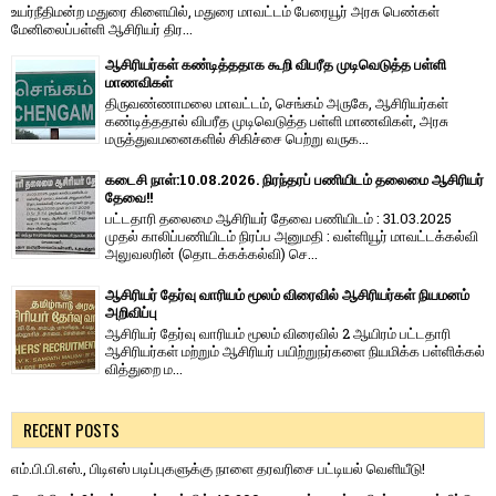
உயர்நீதிமன்ற மதுரை கிளையில், மதுரை மாவட்டம் பேரையூர் அரசு பெண்கள்
மேனிலைப்பள்ளி ஆசிரியர் திர...
ஆசிரியர்கள் கண்டித்ததாக கூறி விபரீத முடிவெடுத்த பள்ளி
மாணவிகள்
திருவண்ணாமலை மாவட்டம், செங்கம் அருகே, ஆசிரியர்கள்
கண்டித்ததால் விபரீத முடிவெடுத்த பள்ளி மாணவிகள், அரசு
மருத்துவமனைகளில் சிகிச்சை பெற்று வருக...
கடைசி நாள்:10.08.2026. நிரந்தரப் பணியிடம் தலைமை ஆசிரியர்
தேவை!!
பட்டதாரி தலைமை ஆசிரியர் தேவை பணியிடம் : 31.03.2025
முதல் காலிப்பணியிடம் நிரப்ப அனுமதி : வள்ளியூர் மாவட்டக்கல்வி
அலுவலரின் (தொடக்கக்கல்வி) செ...
ஆசிரியர் தேர்வு வாரியம் மூலம் விரைவில் ஆசிரியர்கள் நியமனம்
அறிவிப்பு
ஆசிரியர் தேர்வு வாரி​யம் மூலம் விரை​வில் 2 ஆயிரம் பட்​ட​தாரி
ஆசிரியர்​கள் மற்​றும் ஆசிரியர் பயிற்றுநர்​களை நியமிக்க பள்​ளிக்​கல்​
வித்​துறை ம...
RECENT POSTS
எம்.பி.பி.எஸ்., பிடிஎஸ் படிப்புகளுக்கு நாளை தரவரிசை பட்டியல் வெளியீடு!