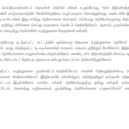
செய்தியாளர்களிடம் அமைச்சர் அன்பில் மகேஸ் கூறும்போது, “உச்ச நீதிமன்றத்தின
ளின் வாழ்வாதாரத்தில் கேள்விக்குறியை எழுப்புவதாக அமைந்துள்ளது. லண்டனில் இ
மு.க.ஸ்டாலின் இது சார்ந்து ஆலோசனை செய்தார். அப்போது ஆசிரியர்களுக்கு சிறப
ு குறித்து பரிசீலனை செய்து வருவதாக அவரிடம் தெரிவித்தோம். ஆனால், முதல்வரோ
ை அழைத்து அவர்களின் கருத்துகளை கேளுங்கள் என்றார்.
தற்போது நடத்தப்பட்ட கூட்டத்தில் ஒவ்வொரு விதமான கருத்துகளை ஆசிரியர் 
னர். நமது அடுத்தகட்ட நடவடிக்கையின் சாதகம், பாதகம் குறித்தும் பேசினோம். இதி
 ஆசிரியர்களை பாதுகாக்கவே விரும்புகிறோம். எனவே, உச்ச நீதிமன்றத்தில் சீராய்வு ம
, சிறப்பு டெட் தேர்வு நடத்தலாமா என்பது தொடர்பாக ஆலோசித்துள்ளோம்.
றப்பட்ட கருத்துகளை முதல்வரிடம் தெரிவிப்போம். அவரின் அறிவுறுத்தலின்படி அ
களை மேற்கொள்வோம். இந்தியாவில் கல்வியிலும், கற்பித்தலிலும் நாம்தான் மற்றவ
்காட்டாக இருக்கிறோம். எனவே, எங்கள் ஆசிரியர்களுக்கு ஒன்று என்றால் நாங்க
ட்டோம். அனைத்து வழிகளையும் முயற்சித்து ஆசிரியர்களை பாதுகாப்போம்” எ