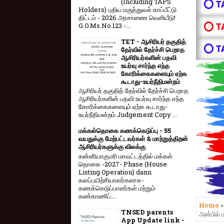
(Including TAPS
⭕ T
Holders) புதிய மருத்துவக் காப்பீட்டு
திட்டம் - 2026 அரசாணை வெளியீடு!
⭕ T
G.O.Ms.No.123 -...
TET - ஆசிரியர் தகுதித்
⭕ T
தேர்வில் தேர்ச்சி பெறாத
ஆசிரியர்களின் பதவி
உயர்வு சார்ந்த எந்த
கோரிக்கைகளையும் ஏற்க
கூடாது-உயர்நீதிமன்றம்
ஆசிரியர் தகுதித் தேர்வில் தேர்ச்சி பெறாத
ஆசிரியர்களின் பதவி உயர்வு சார்ந்த எந்த
கோரிக்கைகளையும் ஏற்க கூடாது-
உயர்நீதிமன்றம் Judgement Copy ...
மக்கள்தொகை கணக்கெடுப்பு - 55
வயதுக்கு மேற்பட்டவர்கள் & மாற்றுத்திறன்
ஆசிரியர்களுக்கு விலக்கு
கன்னியாகுமரி மாவட்டத்தில் மக்கள்
தொகை -2027- Phase (House
Listing Operation) dann
களப்பயிற்சியாளர்களாக-
கணக்கெடுப்பாளர்கள் மற்றும்
கண்காணிப்...
Home
TNSED parents
அன்பில் 
App Update link -