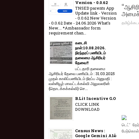
Version - 0.0.62
“ஆசிரி
TNSED parents App
அமைச்ச
Update link - Version
- 0.0.62 New Version
தமிழ்க்கட
- 0.0.62 Date - 24.06.2026 What's
New.... *Ambassador form
requirement chan...
கடைசி
நாள்:10.08.2026.
நிரந்தரப் பணியிடம்
தலைமை ஆசிரியர்
தேவை!!
பட்டதாரி தலைமை
ஆசிரியர் தேவை பணியிடம் : 31.03.2025
முதல் காலிப்பணியிடம் நிரப்ப அனுமதி :
வள்ளியூர் மாவட்டக்கல்வி அலுவலரின்
(தொடக்கக்கல்வி) செ...
B.Lit Incentive G.O
CLICK LINK
DOWNLOAD
டெட்’ தே
Census News :
மேற்கொள்ள
Google Gemini AIல்