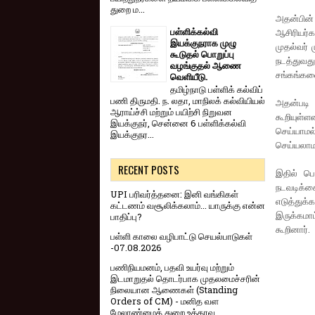
துறை ம...
அதன்பின் 
பள்ளிக்கல்வி
ஆசிரியர்க
இயக்குநராக முழு
முதல்வர் 
கூடுதல் பொறுப்பு
நடத்துவத
வழங்குதல் ஆணை
சங்கங்கள
வெளியீடு.
தமிழ்நாடு பள்ளிக் கல்விப்
பணி திருமதி. ந. லதா, மாநிலக் கல்வியியல்
அதன்படி 
ஆராய்ச்சி மற்றும் பயிற்சி நிறுவன
கூறியுள்ள
இயக்குநர், சென்னை 6 பள்ளிக்கல்வி
செய்யாமல்
இயக்குநர...
செய்யலாமா
RECENT POSTS
இதில் பெ
நடவடிக்கை
UPI பரிவர்த்தனை: இனி வங்கிகள்
எடுத்துக
கட்டணம் வசூலிக்கலாம்... யாருக்கு என்ன
இருக்கமா
பாதிப்பு?
கூறினார்.
பள்ளி காலை வழிபாட்டு செயல்பாடுகள்
-07.08.2026
பணிநியமனம், பதவி உயர்வு மற்றும்
இடமாறுதல் தொடர்பாக முதலமைச்சரின்
நிலையான ஆணைகள் (Standing
Orders of CM) - மனித வள
மேலாண்மைத் துறை உத்தரவு