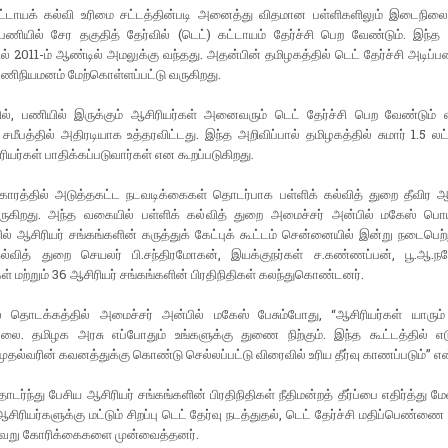
டாயக் கல்வி உரிமை சட்டத்தின்படி அனைத்து விதமான பள்ளிகளிலும் இடைநிலை,
 பணியில் சேர தகுதித் தேர்வில் (டெட்) கட்டாயம் தேர்ச்சி பெற வேண்டும். இந்
ல் 2011-ம் ஆண்டில் அமலுக்கு வந்தது. அதன்பின் தமிழகத்தில் டெட் தேர்ச்சி அடிப
பணிநியமனம் மேற்கொள்ளப்பட்டு வருகிறது.
ில், பணியில் இருக்கும் ஆசிரியர்கள் அனைவரும் டெட் தேர்ச்சி பெற வேண்டும் எ
் சமீபத்தில் அதிரடியாக உத்தரவிட்டது. இந்த அறிவிப்பால் தமிழகத்தில் சுமார் 1.5 லட்
ரியர்கள் பாதிக்கப்படுவார்கள் என கூறப்படுகிறது.
காரத்தில் அடுத்தகட்ட நடவடிக்கைகள் தொடர்பாக பள்ளிக் கல்வித் துறை தீவ
ருகிறது. அந்த வகையில் பள்ளிக் கல்வித் துறை அமைச்சர் அன்பில் மகேஸ் ப
 ஆசிரியர் சங்கங்களின் கருத்துக் கேட்புக் கூட்டம் சென்னையில் இன்று நடைபெற்
கல்வித் துறை செயலர் பி.சந்திரமோகன், இயக்குநர்கள் ச.கண்ணப்பன், பூ.ஆ.நர
் மற்றும் 36 ஆசிரியர் சங்கங்களின் பிரதிநிதிகள் கலந்துகொண்டனர்.
ில் தொடக்கத்தில் அமைச்சர் அன்பில் மகேஸ் பேசும்போது, “ஆசிரியர்கள் யாரும்
லை. தமிழக அரசு எப்போதும் உங்களுக்கு துணை நிற்கும். இந்த கூட்டத்தில் எடுக
 முதல்வரின் கவனத்துக்கு கொண்டு செல்லப்பட்டு விரைவில் உரிய தீர்வு காணப்படும்” என்
ர்ந்து பேசிய ஆசிரியர் சங்கங்களின் பிரதிநிதிகள் நீதிமன்றத் தீர்ப்பை எதிர்த்து மே
ஆசிரியர்களுக்கு மட்டும் சிறப்பு டெட் தேர்வு நடத்துதல், டெட் தேர்ச்சி மதிப்பெண்ணை
்வேறு கோரிக்கைகளை முன்வைத்தனர்.