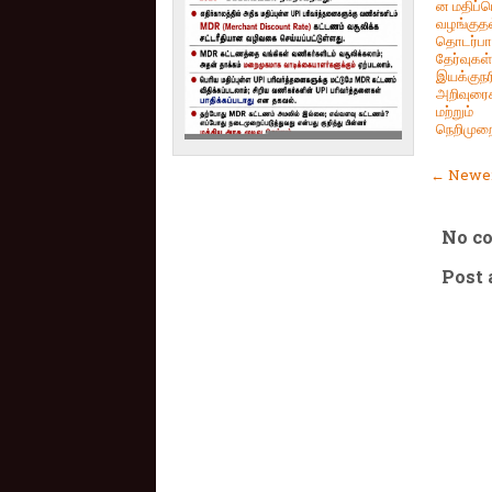
ன மதிப்
வழங்குதல
தொடர்பா
தேர்வுகள்
இயக்குநர
அறிவுரை
மற்றும்
நெறிமுற
← Newer
No c
Post