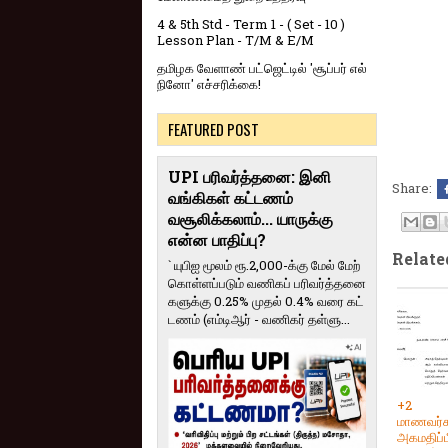
4 & 5th Std - Term 1 - ( Set - 10 )
Lesson Plan - T/M & E/M
தமிழக வேளாண் பட்ஜெட்டில் 'சூப்பர் எல்
நினோ' எச்சரிக்கை!
FEATURED POST
UPI பரிவர்த்தனை: இனி
Share:
வங்கிகள் கட்டணம்
வசூலிக்கலாம்... யாருக்கு
என்ன பாதிப்பு?
Relate
` யுபிஐ மூலம் ரூ.2,000-க்கு மேல் மேற்​
கொள்​ளப்​படும் வணி​கப் பரிவர்த்​தனை​
களுக்கு 0.25% முதல் 0.4% வரை கட்​
ட​ணம் (எம்​டிஆர் - வணி​கர் தள்​ளு...
+2
மாணவர்க
அகமதிப்பீ