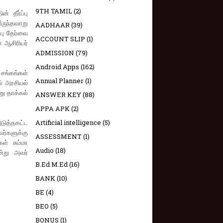
9TH TAMIL
(2)
் தீர்ப்பு
ருந்தவாறு
AADHAAR
(39)
்பு தேர்வை
ACCOUNT SLIP
(1)
 ஆசிரியர்
ADMISSION
(79)
Android Apps
(162)
சங்கங்கள்
Annual Planner
(1)
ல் அரசியல்
னு தாக்கல்
ANSWER KEY
(88)
APPA APK
(2)
டுத்தகட்ட
Artificial intelligence
(5)
ர்களுக்கு
ASSESSMENT
(1)
ள் சும்மா
Audio
(18)
ன்று அவர்
B.Ed M.Ed
(16)
BANK
(10)
BE
(4)
BEO
(5)
BONUS
(1)