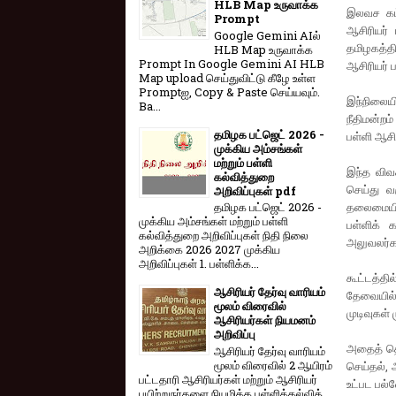
HLB Map உருவாக்க
இலவச கட்
Prompt
ஆசிரியர்
Google Gemini AIல்
தமிழகத்தி
HLB Map உருவாக்க
Prompt In Google Gemini AI HLB
ஆசிரியர் 
Map upload செய்துவிட்டு கீழே உள்ள
Promptஐ, Copy & Paste செய்யவும்.
இந்நிலைய
Ba...
நீதிமன்றம
தமிழக பட்ஜெட் 2026 -
பள்ளி ஆசி
முக்கிய அம்சங்கள்
மற்றும் பள்ளி
இந்த விவ
கல்வித்துறை
செய்து வ
அறிவிப்புகள் pdf
தலைமையில்
தமிழக பட்ஜெட் 2026 -
முக்கிய அம்சங்கள் மற்றும் பள்ளி
பள்ளிக் 
கல்வித்துறை அறிவிப்புகள் நிதி நிலை
அலுவலர்கள
அறிக்கை 2026 2027 முக்கிய
அறிவிப்புகள் 1. பள்ளிக்க...
கூட்டத்த
ஆசிரியர் தேர்வு வாரியம்
தேவையில்
மூலம் விரைவில்
முடிவுகள்
ஆசிரியர்கள் நியமனம்
அறிவிப்பு
அதைத் தொட
ஆசிரியர் தேர்வு வாரி​யம்
மூலம் விரை​வில் 2 ஆயிரம்
செய்தல், 
பட்​ட​தாரி ஆசிரியர்​கள் மற்​றும் ஆசிரியர்
உட்பட பல
பயிற்றுநர்​களை நியமிக்க பள்​ளிக்​கல்​வித்​