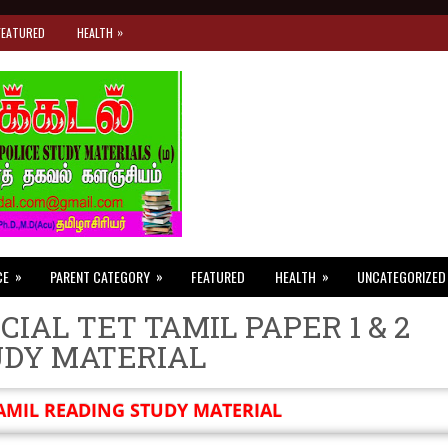
»
FEATURED
HEALTH
»
»
»
CE
PARENT CATEGORY
FEATURED
HEALTH
UNCATEGORIZED
CIAL TET TAMIL PAPER 1 & 2
UDY MATERIAL
AMIL READING STUDY MATERIAL