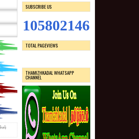
SUBSCRIBE US
1
0
5
8
0
2
1
4
6
TOTAL PAGEVIEWS
THAMIZHKADAL WHATSAPP
CHANNEL
்சர்