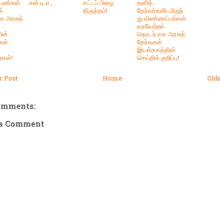
பெண்கள்
என்.டி.ஏ.,
சட்டப் பிழை
தனித்
்
திருத்தம்!
தேர்வர்களிடமிருந்
க அரசுத்
து விண்ணப்பங்கள்
வரவேற்றல்
ின்
தொடர்பாக அரசுத்
கள்
தேர்வுகள்
இயக்ககத்தின்
ைகள்!
செய்திக் குறிப்பு!
 Post
Home
Old
omments:
 a Comment