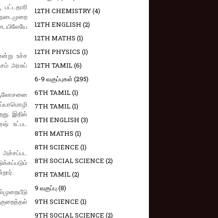
 பட்டதாரி
12TH CHEMISTRY
(4)
த நடைமுறை
12TH ENGLISH
(2)
்படையிலேயே
12TH MATHS
(1)
12TH PHYSICS
(1)
ன்று உச்ச
சம் அரசுப்
12TH TAMIL
(6)
6-9 வகுப்புகள்
(295)
6TH TAMIL
(1)
ிர ஆலோசனை
ொய்யாமொழி
7TH TAMIL
(1)
றது. இதில்
8TH ENGLISH
(3)
ேஷ் உட்பட
8TH MATHS
(1)
8TH SCIENCE
(1)
 அச்சப்பட
8TH SOCIAL SCIENCE
(2)
்கப்படும்
றார்.
8TH TAMIL
(2)
9 வகுப்பு
(8)
ல்முறையீடு
 குறைத்தல்
9TH SCIENCE
(1)
9TH SOCIAL SCIENCE
(2)