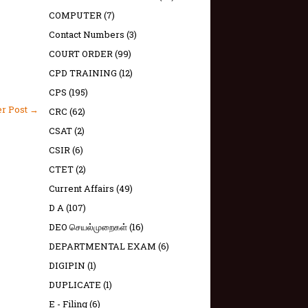
COMPUTER
(7)
Contact Numbers
(3)
COURT ORDER
(99)
CPD TRAINING
(12)
CPS
(195)
er Post →
CRC
(62)
CSAT
(2)
CSIR
(6)
CTET
(2)
Current Affairs
(49)
D A
(107)
DEO செயல்முறைகள்
(16)
DEPARTMENTAL EXAM
(6)
DIGIPIN
(1)
DUPLICATE
(1)
E - Filing
(6)