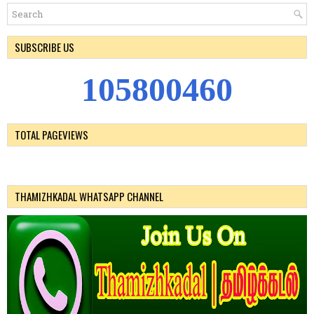
SUBSCRIBE US
1
0
5
8
0
0
4
6
0
TOTAL PAGEVIEWS
THAMIZHKADAL WHATSAPP CHANNEL