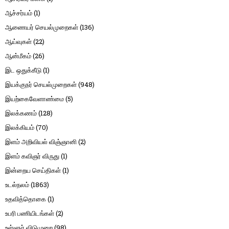
ஆச்சர்யம்
(1)
ஆணையர் செயல்முறைகள்
(136)
ஆய்வுகள்
(22)
ஆன்மீகம்
(26)
இட ஒதுக்கீடு
(1)
இயக்குநர் செயல்முறைகள்
(948)
இயற்கைவேளாண்மை
(5)
இலக்கணம்
(128)
இலக்கியம்
(70)
இளம் அறிவியல் விஞ்ஞானி
(2)
இளம் கவிஞர் விருது
(1)
இன்றைய செய்திகள்
(1)
உடல்நலம்
(1863)
உதவித்தொகை
(1)
உபரி பணியிடங்கள்
(2)
உள்ளூர் விடுமுறை
(98)