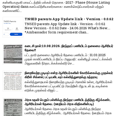
கன்னியாகுமரி மாவட்டத்தில் மக்கள் தொகை -2027- Phase (House Listing
Operation) dann களப்பயிற்சியாளர்களாக- கணக்கெடுப்பாளர்கள் மற்றும்
கண்காணிப்...
TNSED parents App Update link - Version - 0.0.62
TNSED parents App Update link - Version - 0.0.62
New Version - 0.0.62 Date - 24.06.2026 What's New....
*Ambassador form requirement chan...
கடைசி நாள்:10.08.2026. நிரந்தரப் பணியிடம் தலைமை ஆசிரியர்
தேவை!!
பட்டதாரி தலைமை ஆசிரியர் தேவை பணியிடம் : 31.03.2025
முதல் காலிப்பணியிடம் நிரப்ப அனுமதி : வள்ளியூர் மாவட்டக்கல்வி
அலுவலரின் (தொடக்கக்கல்வி) செ...
நிறைவேற்ற முடியும் என்ற ஆசிரியர்களின் கோரிக்கைக்கு முதல்வர்
கிரீன் சிக்னல்; பட்டியலிடவும் கல்வித்துறைக்கு உத்தரவு
கல்வித்துறையால் நிறைவேற்ற முடியும் அளவில் உள்ள, ஆசிரியர்கள்
கோரிக்கைகளை பட்டியலிட்டு அவற்றின் மீது உடன் நடவடிக்கை
எடுக்க முதல்வர் விஜய் ...
அரசு உதவி பெறும் பள்ளிக்கு நிரந்தர பணியிடத்திற்கு கீழ்க்கண்ட
ஆசிரியர்கள் தேவை. (ஊதியம் அரசு விதிகளின்படி)
ஆசிரியர்கள் தேவை அரசு உதவி பெறும் பள்ளிக்கு நிரந்தர
பணியிடத்திற்கு கீழ்க்கண்ட ஆசிரியர்கள் தேவை. (ஊதியம் அரசு