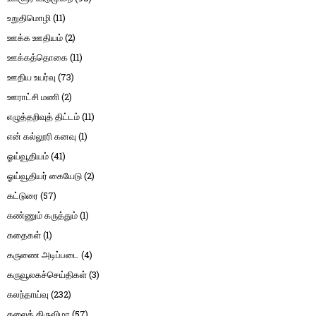
உறுதிமொழி
(11)
ஊக்க ஊதியம்
(2)
ஊக்கத்தொகை
(11)
ஊதிய உயர்வு
(73)
ஊராட்சி மணி
(2)
எழுத்தறிவுத் திட்டம்
(11)
என் கல்லூரி கனவு
(1)
ஓய்வூதியம்
(41)
ஓய்வூதியர் கையேடு
(2)
கட்டுரை
(57)
கண்ணும் கருத்தும்
(1)
கதைகள்
(1)
கருணை அடிப்படை
(4)
கருவூலகச்செய்திகள்
(3)
கலந்தாய்வு
(232)
கலைத் திருவிழா
(57)