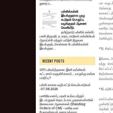
பல வருடங்
துறை ம...
அவ்வாறு 
பள்ளிக்கல்வி
காலகட்டத்
இயக்குநராக முழு
அவர்களுக
கூடுதல் பொறுப்பு
முன்னதாகவ
வழங்குதல் ஆணை
வெளியீடு.
எனவே அதற
தமிழ்நாடு பள்ளிக் கல்விப்
கொள்கை ம
பணி திருமதி. ந. லதா, மாநிலக் கல்வியியல்
அளிக்கும்.
ஆராய்ச்சி மற்றும் பயிற்சி நிறுவன
இயக்குநர், சென்னை 6 பள்ளிக்கல்வி
இயக்குநர...
*3). சிறப
இல்லை, அ
RECENT POSTS
ரத்து செ
கேட்கப்பட
UPI பரிவர்த்தனை: இனி வங்கிகள்
தேர்வினை
கட்டணம் வசூலிக்கலாம்... யாருக்கு என்ன
பாதிப்பு?
கொள்ளக்கூ
பள்ளி காலை வழிபாட்டு செயல்பாடுகள்
*4). தற்ப
-07.08.2026
பணிநியமனம், பதவி உயர்வு மற்றும்
வாய்ப்புள
இடமாறுதல் தொடர்பாக முதலமைச்சரின்
முன்னிட்ட
நிலையான ஆணைகள் (Standing
Orders of CM) - மனித வள
அரசின் க
மேலாண்மைத் துறை உத்தரவு