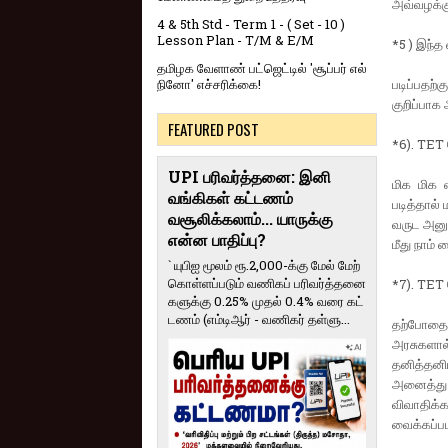
அவ்வழக்கு
4 & 5th Std - Term 1 - ( Set - 10 )
Lesson Plan - T/M & E/M
*5 ) இந்த
தமிழக வேளாண் பட்ஜெட்டில் 'சூப்பர் எல்
படிப்பதற்
நினோ' எச்சரிக்கை!
குறிப்பாக 
FEATURED POST
*6). TET 
UPI பரிவர்த்தனை: இனி
மிக மிக எ
வங்கிகள் கட்டணம்
படித்தால்
வசூலிக்கலாம்... யாருக்கு
வருட அனுப
என்ன பாதிப்பு?
மீது நாம்
` யுபிஐ மூலம் ரூ.2,000-க்கு மேல் மேற்​
கொள்​ளப்​படும் வணி​கப் பரிவர்த்​தனை​
*7). TET த
களுக்கு 0.25% முதல் 0.4% வரை கட்​
ட​ணம் (எம்​டிஆர் - வணி​கர் தள்​ளு...
தற்போதைய 
அரசுகளால
தனித்தனியா
அனைத்து வ
விவாதிக்க
வைக்கப்பட