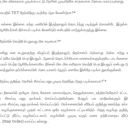
 மிக விரைவாக முடிக்கப்பட்டு அரசின் முடிவிற்கே சாதகமாக அமைய வாய்ப்புள்ளது.
 வயதில் TET தேர்விற்கு படித்தே ஆக வேண்டுமா?*
கு எல்லை இல்லை. எந்த பணியில் இருந்தாலும் தொடர்ந்து படித்துக் கொண்டே இருக்க
ஆசிரியர்கள் நிச்சயம் படிக்க வேண்டும் என்பதில் மாற்றுக்கருத்து இல்லை.
தேர்வில் வெற்றி பெறுவது மிக கடினமா?*
ளிது என கூறுவதற்கு விருப்பம் இருந்தாலும், நிதர்சனம் அவ்வாறு அல்ல. சற்று க
 மட்டுமே வெற்றி பெற இயலும். ஆனால் தொடர்ச்சியாக மாணவர்களுக்குரிய பாடங்களை
வம் பெற்ற ஆசிரியர்களாகிய நீங்கள் மிக மிக எளிதாக வெற்றி பெற இயலும் என்பது ஆ
 வைத்துள்ள நம்பிக்கையின் அடையாளம் ஆகும். எனவே இன்றே படிக்க துவங்குங்கள்.
ேர்வு குறித்த அரசின் சீராய்வு மனு முடிவு தெரிந்த பிறகு படிக்கலாமா?"*
நிலையில் தமிழக அரசு, கேரளா மகாராஷ்டிரா, தெலுங்கானா, உத்திரபிரதேசம் உட்பட
் சீராய்வு மனு தாக்கல் செய்யப்படுகின்றன. மேலும் பல மாநிலங்களும் 
க சீராய்வு மனு தாக்கல் செய்யப்படும். பிரச்சனையின் வீரியம் குறித்து உணர்ந்த உச்ச 
ழக்குகளையும் முதல் கட்டமாக ஒரே வழக்காக பட்டியலிடும். பிறகு வழக்கு குறித்த
ப்பட்டு தீர்ப்பு வழங்கப்படலாம். வழக்கின் முடிவு வரும் வரை தற்போதைய தீர்ப்ப
 (Stay Order) வாய்ப்பு உள்ளது .