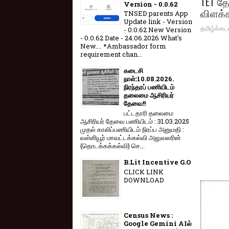
TET தே
Version - 0.0.62
விளக்க
TNSED parents App
Update link - Version
தமிழ்க்கட
- 0.0.62 New Version
- 0.0.62 Date - 24.06.2026 What's
New.... *Ambassador form
requirement chan...
கடைசி
நாள்:10.08.2026.
நிரந்தரப் பணியிடம்
தலைமை ஆசிரியர்
தேவை!!
பட்டதாரி தலைமை
ஆசிரியர் தேவை பணியிடம் : 31.03.2025
முதல் காலிப்பணியிடம் நிரப்ப அனுமதி :
வள்ளியூர் மாவட்டக்கல்வி அலுவலரின்
(தொடக்கக்கல்வி) செ...
B.Lit Incentive G.O
CLICK LINK
DOWNLOAD
Census News :
Google Gemini AIல்