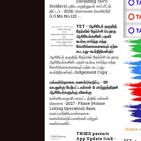
(Including TAPS
⭕ T
Holders) புதிய மருத்துவக் காப்பீட்டு
திட்டம் - 2026 அரசாணை வெளியீடு!
⭕ T
G.O.Ms.No.123 -...
TET - ஆசிரியர் தகுதித்
⭕ T
தேர்வில் தேர்ச்சி பெறாத
ஆசிரியர்களின் பதவி
உயர்வு சார்ந்த எந்த
கோரிக்கைகளையும் ஏற்க
கூடாது-உயர்நீதிமன்றம்
ஆசிரியர் தகுதித் தேர்வில் தேர்ச்சி பெறாத
ஆசிரியர்களின் பதவி உயர்வு சார்ந்த எந்த
கோரிக்கைகளையும் ஏற்க கூடாது-
உயர்நீதிமன்றம் Judgement Copy ...
மக்கள்தொகை கணக்கெடுப்பு - 55
வயதுக்கு மேற்பட்டவர்கள் & மாற்றுத்திறன்
ஆசிரியர்களுக்கு விலக்கு
கன்னியாகுமரி மாவட்டத்தில் மக்கள்
தொகை -2027- Phase (House
Listing Operation) dann
களப்பயிற்சியாளர்களாக-
கணக்கெடுப்பாளர்கள் மற்றும்
கண்காணிப்...
Home
TNSED parents
App Update link -