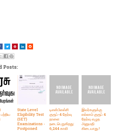
d Posts:
ி
State Level
டிஎன்பிஎஸ்சி
இவர்களுக்கு
 பற்றிய
Eligibility Test
குரூப்-4 தேர்வு
எல்லாம் குரூப் 4
்
(SET)
நாளை
தேர்வு எழுத
Examinations -
நடைபெறுகிறது:
அனுமதி
Postponed
6,244 காலி
கிடையாது.!