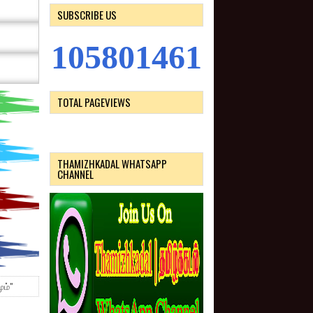
SUBSCRIBE US
1
0
5
8
0
1
4
6
1
TOTAL PAGEVIEWS
THAMIZHKADAL WHATSAPP
CHANNEL
ும்"