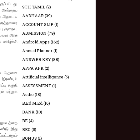
தப்பட்டது.
9TH TAMIL
(2)
கு அன்றைய
AADHAAR
(39)
து. அதனால்
ொருத்தவரை
ACCOUNT SLIP
(1)
பு குறைவு.
ADMISSION
(79)
வேளை அரசு
மகிழ்ச்சி
Android Apps
(162)
Annual Planner
(1)
ANSWER KEY
(88)
APPA APK
(2)
எனவே அதனை
Artificial intelligence
(5)
 இரண்டில்
ப்பு தகுதி
ASSESSMENT
(1)
் ஏற்றுக்
Audio
(18)
B.Ed M.Ed
(16)
BANK
(10)
BE
(4)
அனுபவத்தை
உண்டு. இது
BEO
(5)
பட்டாலும்
BONUS
(1)