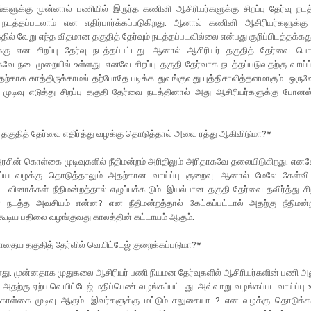
களுக்கு முன்னால் பணியில் இருந்த கணினி ஆசிரியர்களுக்கு சிறப்பு தேர்வு நடத்
நடத்தப்படலாம் என எதிர்பார்க்கப்படுகிறது. ஆனால் கணினி ஆசிரியர்களுக்
தில் வேறு எந்த விதமான தகுதித் தேர்வும் நடத்தப்படவில்லை என்பது குறிப்பிடத்தக்க
்கு என சிறப்பு தேர்வு நடத்தப்பட்டது. ஆனால் ஆசிரியர் தகுதித் தேர்வை ப
ே நடைமுறையில் உள்ளது. எனவே சிறப்பு தகுதி தேர்வாக நடத்தப்படுவதற்கு வாய்ப்
்காக காத்திருக்காமல் தற்போதே படிக்க துவங்குவது புத்திசாலித்தனமாகும். ஒரு
ுடிவு எடுத்து சிறப்பு தகுதி தேர்வை நடத்தினால் அது ஆசிரியர்களுக்கு போனஸ் 
்பு தகுதித் தேர்வை எதிர்த்து வழக்கு தொடுத்தால் அவை ரத்து ஆகிவிடுமா?*
ரசின் கொள்கை முடிவுகளில் நீதிமன்றம் அரிதிலும் அரிதாகவே தலையிடுகிறது. 
ய்ய வழக்கு தொடுத்தாலும் அதற்கான வாய்ப்பு குறைவு. ஆனால் மேலே கேள்வி
்ட வினாக்கள் நீதிமன்றத்தால் எழுப்பக்கூடும். இயல்பான தகுதி தேர்வை தவிர்த்து சிற
 நடத்த அவசியம் என்ன? என நீதிமன்றத்தால் கேட்கப்பட்டால் அதற்கு நீதிமன்றம
டிய பதிலை வழங்குவது காலத்தின் கட்டாயம் ஆகும்.
ோதைய தகுதித் தேர்வில் வெயிட்டேஜ் குறைக்கப்படுமா?*
்ளது. முன்னதாக முதுகலை ஆசிரியர் பணி நியமன தேர்வுகளில் ஆசிரியர்களின் பணி 
ு அதற்கு ஏற்ப வெயிட்டேஜ் மதிப்பெண் வழங்கப்பட்டது. அவ்வாறு வழங்கப்பட வாய்ப்பு 
ொள்கை முடிவு ஆகும். இவர்களுக்கு மட்டும் சலுகையா ? என வழக்கு தொடுக்கப்