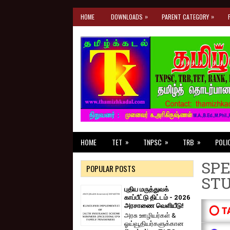
»
»
HOME
DOWNLOADS
PARENT CATEGORY
»
»
»
HOME
TET
TNPSC
TRB
POLI
SPE
POPULAR POSTS
ST
புதிய மருத்துவக்
காப்பீட்டு திட்டம் - 2026
அரசாணை வெளியீடு!
⭕ T
அரசு ஊழியர்கள் &
ஓய்வூதியர்களுக்கான