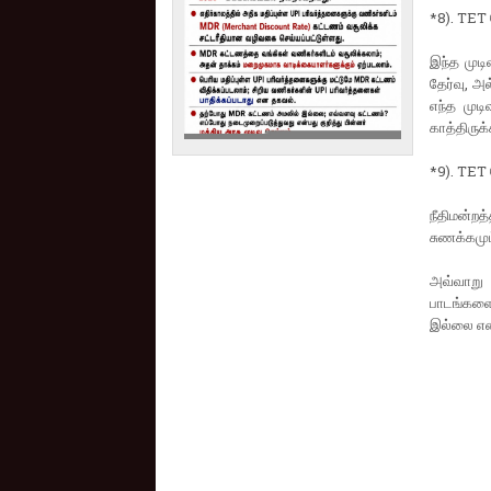
*8). TET த
இந்த முடி
தேர்வு, அ
எந்த முட
காத்திருக
*9). TET த
நீதிமன்றத
சுணக்கமும்
அவ்வாறு 
பாடங்களை 
இல்லை என்