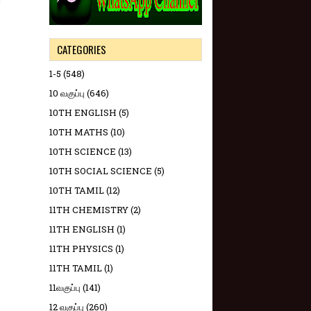
ன
CATEGORIES
1-5
(548)
10 வகுப்பு
(646)
10TH ENGLISH
(5)
10TH MATHS
(10)
10TH SCIENCE
(13)
10TH SOCIAL SCIENCE
(5)
10TH TAMIL
(12)
11TH CHEMISTRY
(2)
11TH ENGLISH
(1)
11TH PHYSICS
(1)
11TH TAMIL
(1)
11வகுப்பு
(141)
12 வகுப்பு
(260)