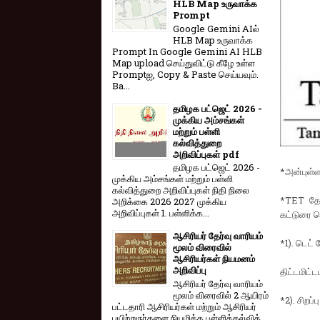
HLB Map உருவாக்க
Prompt
Google Gemini AIல்
HLB Map உருவாக்க
Prompt In Google Gemini AI HLB
Map upload செய்துவிட்டு கீழே உள்ள
Promptஐ, Copy & Paste செய்யவும்.
Ba...
தமிழக பட்ஜெட் 2026 -
முக்கிய அம்சங்கள்
மற்றும் பள்ளி
கல்வித்துறை
அறிவிப்புகள் pdf
தமிழக பட்ஜெட் 2026 -
*அன்புள்ள
முக்கிய அம்சங்கள் மற்றும் பள்ளி
கல்வித்துறை அறிவிப்புகள் நிதி நிலை
*TET தேர
அறிக்கை 2026 2027 முக்கிய
அறிவிப்புகள் 1. பள்ளிக்க...
கட்டுரை வ
ஆசிரியர் தேர்வு வாரியம்
*1). டெட்
மூலம் விரைவில்
ஆசிரியர்கள் நியமனம்
அறிவிப்பு
திட்டமிட்ட
ஆசிரியர் தேர்வு வாரி​யம்
மூலம் விரை​வில் 2 ஆயிரம்
*2). சிறப்
பட்​ட​தாரி ஆசிரியர்​கள் மற்​றும் ஆசிரியர்
பயிற்றுநர்​களை நியமிக்க பள்​ளிக்​கல்​வித்​