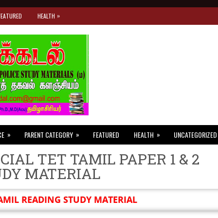
»
FEATURED
HEALTH
»
»
»
CE
PARENT CATEGORY
FEATURED
HEALTH
UNCATEGORIZED
CIAL TET TAMIL PAPER 1 & 2
UDY MATERIAL
AMIL READING STUDY MATERIAL