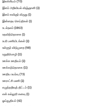
இலக்கியம்
(70)
இளம் அறிவியல் விஞ்ஞானி
(2)
இளம் கவிஞர் விருது
(1)
இன்றைய செய்திகள்
(1)
உடல்நலம்
(1863)
உதவித்தொகை
(1)
உபரி பணியிடங்கள்
(2)
உள்ளூர் விடுமுறை
(98)
உறுதிமொழி
(11)
ஊக்க ஊதியம்
(2)
ஊக்கத்தொகை
(11)
ஊதிய உயர்வு
(73)
ஊராட்சி மணி
(2)
எழுத்தறிவுத் திட்டம்
(11)
என் கல்லூரி கனவு
(1)
ஓய்வூதியம்
(41)