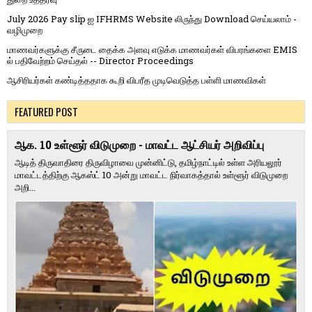
July 2026 Pay slip ஐ IFHRMS Website லிருந்து Download செய்யலாம் -
வழிமுறை
மாணவர்களுக்கு சீருடை தைக்க அளவு எடுக்க மாணவர்கள் விபரங்களை EMIS
ல் பதிவேற்றம் செய்தல் -- Director Proceedings
ஆசிரியர்கள் கண்டித்ததாக கூறி விபரீத முடிவெடுத்த பள்ளி மாணவிகள்
FEATURED POST
ஆக. 10 உள்ளூர் விடுமுறை - மாவட்ட ஆட்சியர் அறிவிப்பு
ஆடித் திருவாதிரை திருவிழாவை முன்னிட்டு, தமிழ்நாட்டில் உள்ள அரியலூர்
மாவட்டத்திற்கு ஆகஸ்ட் 10 அன்று மாவட்ட நிர்வாகத்தால் உள்ளூர் விடுமுறை
அறி...