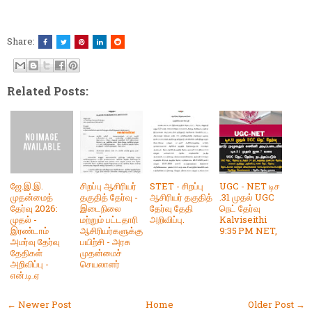
Share:
Related Posts:
ஜே.இ.இ.
சிறப்பு ஆசிரியர்
STET - சிறப்பு
UGC - NET டிச
முதன்மைத்
தகுதித் தேர்வு -
ஆசிரியர் தகுதித்
.31 முதல் UGC
தேர்வு 2026:
இடைநிலை
தேர்வு தேதி
நெட் தேர்வு
முதல் -
மற்றும் பட்டதாரி
அறிவிப்பு.
Kalviseithi
இரண்டாம்
ஆசிரியர்களுக்கு
9:35 PM NET,
அமர்வு தேர்வு
பயிற்சி - அரசு
தேதிகள்
முதன்மைச்
அறிவிப்பு -
செயலாளர்
என்.டி.ஏ
← Newer Post
Home
Older Post →