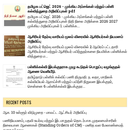
தமிழக பட்ஜெட் 2026 - முக்கிய அம்சங்கள் மற்றும் பள்ளி
கல்வித்துறை அறிவிப்புகள் pdf
தமிழக பட்ஜெட் 2026 - முக்கிய அம்சங்கள் மற்றும் பள்ளி
கல்வித்துறை அறிவிப்புகள் நிதி நிலை அறிக்கை 2026 2027
முக்கிய அறிவிப்புகள் 1. பள்ளிக்க...
ஆசிரியர் தேர்வு வாரியம் மூலம் விரைவில் ஆசிரியர்கள் நியமனம்
அறிவிப்பு
ஆசிரியர் தேர்வு வாரி​யம் மூலம் விரை​வில் 2 ஆயிரம் பட்​ட​தாரி
ஆசிரியர்​கள் மற்​றும் ஆசிரியர் பயிற்றுநர்​களை நியமிக்க பள்​ளிக்​கல்​
வித்​துறை ம...
பள்ளிக்கல்வி இயக்குநராக முழு கூடுதல் பொறுப்பு வழங்குதல்
ஆணை வெளியீடு.
தமிழ்நாடு பள்ளிக் கல்விப் பணி திருமதி. ந. லதா, மாநிலக்
கல்வியியல் ஆராய்ச்சி மற்றும் பயிற்சி நிறுவன இயக்குநர்,
சென்னை 6 பள்ளிக்கல்வி இயக்குநர...
RECENT POSTS
ஆக. 10 உள்ளூர் விடுமுறை - மாவட்ட ஆட்சியர் அறிவிப்பு
பணிநியமனம், பதவி உயர்வு மற்றும் இடமாறுதல் தொடர்பாக முதலமைச்சரின்
நிலையான ஆணைகள் (Standing Orders of CM) - மனித வள மேலாண்மைத்
துறை உத்தரவு