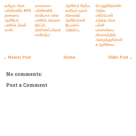
தமிழக அரசு
ஏகலைவா
ஆசிரியர் தேர்வு
பொதுத்தேர்வில்
பள்ளிகளில் 40%
பள்ளிகளில்
வாரியம் மூலம்
அதிக
தலைமை
காலியாக உள்ள
விரைவில்
மதிப்பெண்
ஆசிரியர்
பணியிடங்களை
ஆசிரியர்கள்
எடுத்த அரசு
பணியிடங்கள்
நிரப்பிட
நியமனம்
பள்ளி
காலி:
விண்ணப்பங்கள்
அறிவிப்பு
மாணவியை
வரவேற்பு!
விமானத்தில்
அழைத்துச்சென்
ற ஆசிரியை
← Newer Post
Home
Older Post →
No comments:
Post a Comment