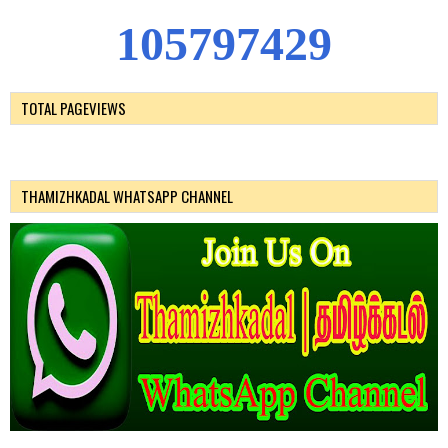
1
0
5
7
9
7
4
2
9
TOTAL PAGEVIEWS
THAMIZHKADAL WHATSAPP CHANNEL