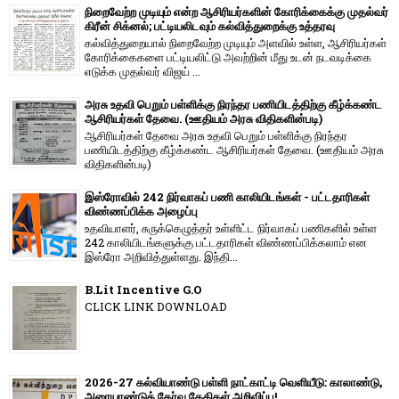
நிறைவேற்ற முடியும் என்ற ஆசிரியர்களின் கோரிக்கைக்கு முதல்வர்
கிரீன் சிக்னல்; பட்டியலிடவும் கல்வித்துறைக்கு உத்தரவு
கல்வித்துறையால் நிறைவேற்ற முடியும் அளவில் உள்ள, ஆசிரியர்கள்
கோரிக்கைகளை பட்டியலிட்டு அவற்றின் மீது உடன் நடவடிக்கை
எடுக்க முதல்வர் விஜய் ...
அரசு உதவி பெறும் பள்ளிக்கு நிரந்தர பணியிடத்திற்கு கீழ்க்கண்ட
ஆசிரியர்கள் தேவை. (ஊதியம் அரசு விதிகளின்படி)
ஆசிரியர்கள் தேவை அரசு உதவி பெறும் பள்ளிக்கு நிரந்தர
பணியிடத்திற்கு கீழ்க்கண்ட ஆசிரியர்கள் தேவை. (ஊதியம் அரசு
விதிகளின்படி)
இஸ்ரோவில் 242 நிர்வாகப் பணி காலியிடங்கள் - பட்டதாரிகள்
விண்ணப்பிக்க அழைப்பு
உதவியாளர், சுருக்கெழுத்தர் உள்ளிட்ட நிர்வாகப் பணிகளில் உள்ள
242 காலியிடங்களுக்கு பட்டதாரிகள் விண்ணப்பிக்கலாம் என
இஸ்ரோ அறிவித்துள்ளது. இந்தி...
B.Lit Incentive G.O
CLICK LINK DOWNLOAD
2026-27 கல்வியாண்டு பள்ளி நாட்காட்டி வெளியீடு: காலாண்டு,
அரையாண்டுத் தேர்வு தேதிகள் அறிவிப்பு!