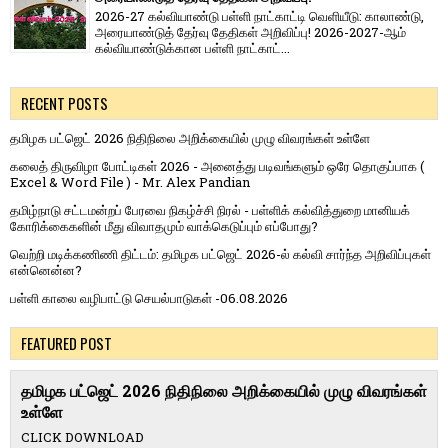
2026-27 கல்வியாண்டு பள்ளி நாட்காட்டி வெளியீடு: காலாண்டு,
அரையாண்டுத் தேர்வு தேதிகள் அறிவிப்பு! 2026-2027-ஆம்
கல்வியாண்டுக்கான பள்ளி நாட்காட்...
RECENT POSTS
தமிழக பட்ஜெட் 2026 நிதிநிலை அறிக்கையில் முழு விவரங்கள் உள்ளே
கலைத் திருவிழா போட்டிகள் 2026 - அனைத்து படிவங்களும் ஒரே தொகுப்பாக (
Excel & Word File ) - Mr. Alex Pandian
தமிழ்நாடு சட்டமன்றப் பேரவை நிகழ்ச்சி நிரல் - பள்ளிக் கல்வித்துறை மானியக்
கோரிக்கைகளின் மீது விவாதமும் வாக்கெடுப்பும் எப்போது?
வெற்றி மடிக்கணிணி திட்டம்: தமிழக பட்ஜெட் 2026-ல் கல்வி சார்ந்த அறிவிப்புகள்
என்னென்ன?
பள்ளி காலை வழிபாட்டு செயல்பாடுகள் -06.08.2026
FEATURED POST
தமிழக பட்ஜெட் 2026 நிதிநிலை அறிக்கையில் முழு விவரங்கள்
உள்ளே
CLICK DOWNLOAD