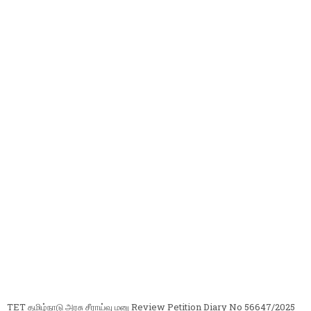
TET தமிழ்நாடு அரசு சீராய்வு மனு Review Petition Diary No 56647/2025