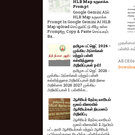
HLB Map உருவாக்க
Prompt
Google Gemini AIல்
HLB Map உருவாக்க
Prompt In Google Gemini AI HLB
Map upload செய்துவிட்டு கீழே உள்ள
Promptஐ, Copy & Paste செய்யவும்.
Ba...
முதன்மைக்
தமிழக பட்ஜெட் 2026 -
பள்ளிக் க
முக்கிய அம்சங்கள்
மற்றும் பள்ளி
கல்வித்துறை
All CEOs
அறிவிப்புகள் pdf
Downloa
தமிழக பட்ஜெட் 2026 -
முக்கிய அம்சங்கள் மற்றும் பள்ளி
கல்வித்துறை அறிவிப்புகள் நிதி நிலை
அறிக்கை 2026 2027 முக்கிய
அறிவிப்புகள் 1. பள்ளிக்க...
ஆசிரியர் தேர்வு வாரியம்
மூலம் விரைவில்
ஆசிரியர்கள் நியமனம்
அறிவிப்பு
ஆசிரியர் தேர்வு வாரி​யம்
மூலம் விரை​வில் 2 ஆயிரம்
பட்​ட​தாரி ஆசிரியர்​கள் மற்​றும் ஆசிரியர்
பயிற்றுநர்​களை நியமிக்க பள்​ளிக்​கல்​வித்​