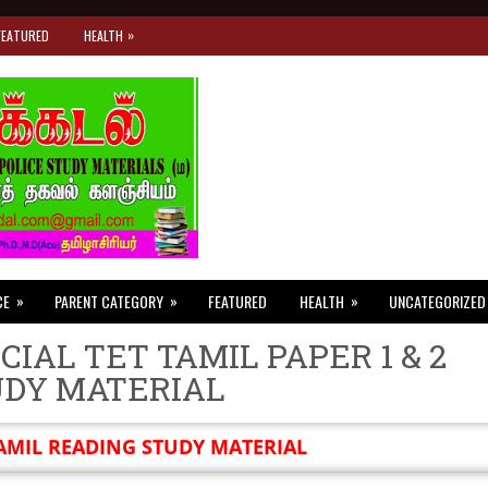
»
FEATURED
HEALTH
»
»
»
CE
PARENT CATEGORY
FEATURED
HEALTH
UNCATEGORIZED
CIAL TET TAMIL PAPER 1 & 2
UDY MATERIAL
AMIL READING STUDY MATERIAL