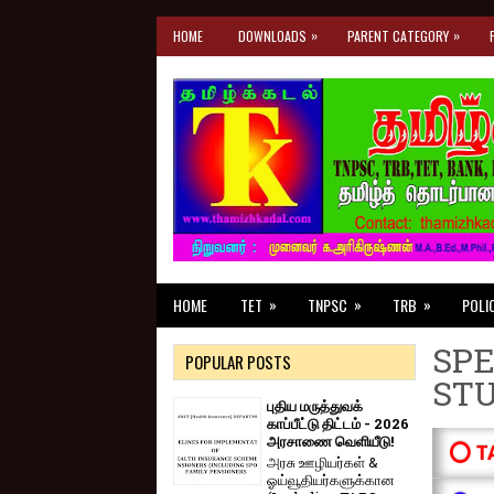
»
»
HOME
DOWNLOADS
PARENT CATEGORY
»
»
»
HOME
TET
TNPSC
TRB
POLI
SPE
POPULAR POSTS
ST
புதிய மருத்துவக்
காப்பீட்டு திட்டம் - 2026
அரசாணை வெளியீடு!
⭕ T
அரசு ஊழியர்கள் &
ஓய்வூதியர்களுக்கான