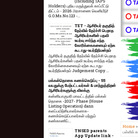
(Including TAPS
⭕ T
Holders) புதிய மருத்துவக் காப்பீட்டு
திட்டம் - 2026 அரசாணை வெளியீடு!
⭕ T
G.O.Ms.No.123 -...
TET - ஆசிரியர் தகுதித்
⭕ T
தேர்வில் தேர்ச்சி பெறாத
ஆசிரியர்களின் பதவி
உயர்வு சார்ந்த எந்த
கோரிக்கைகளையும் ஏற்க
கூடாது-உயர்நீதிமன்றம்
ஆசிரியர் தகுதித் தேர்வில் தேர்ச்சி பெறாத
ஆசிரியர்களின் பதவி உயர்வு சார்ந்த எந்த
கோரிக்கைகளையும் ஏற்க கூடாது-
உயர்நீதிமன்றம் Judgement Copy ...
மக்கள்தொகை கணக்கெடுப்பு - 55
வயதுக்கு மேற்பட்டவர்கள் & மாற்றுத்திறன்
ஆசிரியர்களுக்கு விலக்கு
கன்னியாகுமரி மாவட்டத்தில் மக்கள்
தொகை -2027- Phase (House
Listing Operation) dann
களப்பயிற்சியாளர்களாக-
கணக்கெடுப்பாளர்கள் மற்றும்
கண்காணிப்...
Home
TNSED parents
பள்ளிக் 
App Update link -