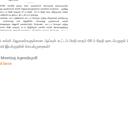
 கல்வி அலுவலர்களுக்கான ஆய்வுக் கூட்டம் பிரதி மாதம் 05-ம் தேதி நடைபெறுதல்
ல்வி இயக்குநரின் செயல்முறைகள்!
 Meeting Agenda.pdf
d here