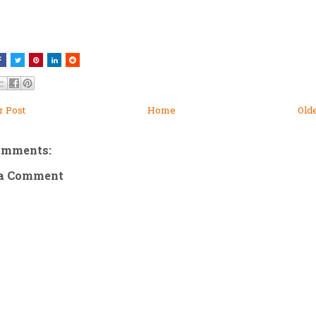
 Post
Home
Old
omments:
 a Comment