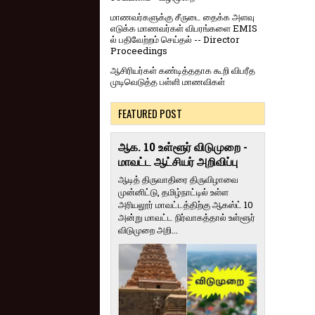
மாணவர்களுக்கு சீருடை தைக்க அளவு
எடுக்க மாணவர்கள் விபரங்களை EMIS
ல் பதிவேற்றம் செய்தல் -- Director
Proceedings
ஆசிரியர்கள் கண்டித்ததாக கூறி விபரீத
முடிவெடுத்த பள்ளி மாணவிகள்
FEATURED POST
ஆக. 10 உள்ளூர் விடுமுறை -
மாவட்ட ஆட்சியர் அறிவிப்பு
ஆடித் திருவாதிரை திருவிழாவை
முன்னிட்டு, தமிழ்நாட்டில் உள்ள
அரியலூர் மாவட்டத்திற்கு ஆகஸ்ட் 10
அன்று மாவட்ட நிர்வாகத்தால் உள்ளூர்
விடுமுறை அறி...