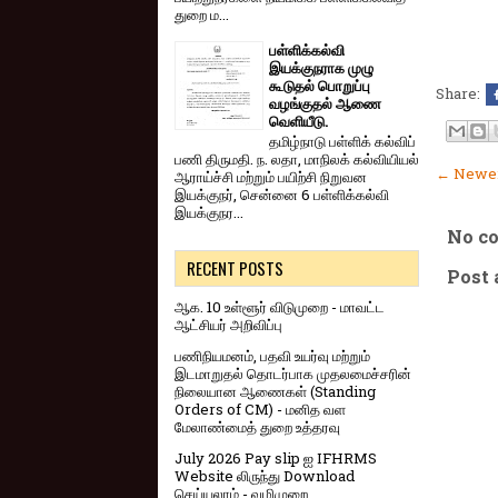
துறை ம...
பள்ளிக்கல்வி
இயக்குநராக முழு
கூடுதல் பொறுப்பு
Share:
வழங்குதல் ஆணை
வெளியீடு.
தமிழ்நாடு பள்ளிக் கல்விப்
பணி திருமதி. ந. லதா, மாநிலக் கல்வியியல்
← Newer
ஆராய்ச்சி மற்றும் பயிற்சி நிறுவன
இயக்குநர், சென்னை 6 பள்ளிக்கல்வி
இயக்குநர...
No c
RECENT POSTS
Post
ஆக. 10 உள்ளூர் விடுமுறை - மாவட்ட
ஆட்சியர் அறிவிப்பு
பணிநியமனம், பதவி உயர்வு மற்றும்
இடமாறுதல் தொடர்பாக முதலமைச்சரின்
நிலையான ஆணைகள் (Standing
Orders of CM) - மனித வள
மேலாண்மைத் துறை உத்தரவு
July 2026 Pay slip ஐ IFHRMS
Website லிருந்து Download
செய்யலாம் - வழிமுறை