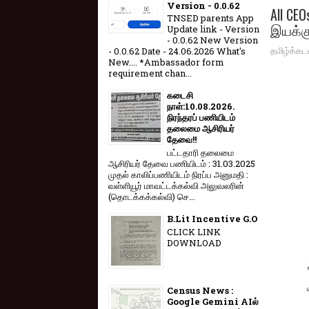
Version - 0.0.62
All CE
TNSED parents App
இயக்க
Update link - Version
- 0.0.62 New Version
தமிழ்க்கட
- 0.0.62 Date - 24.06.2026 What's
New.... *Ambassador form
requirement chan...
கடைசி
நாள்:10.08.2026.
நிரந்தரப் பணியிடம்
தலைமை ஆசிரியர்
தேவை!!
பட்டதாரி தலைமை
ஆசிரியர் தேவை பணியிடம் : 31.03.2025
முதல் காலிப்பணியிடம் நிரப்ப அனுமதி :
வள்ளியூர் மாவட்டக்கல்வி அலுவலரின்
(தொடக்கக்கல்வி) செ...
B.Lit Incentive G.O
CLICK LINK
DOWNLOAD
Census News :
Google Gemini AIல்