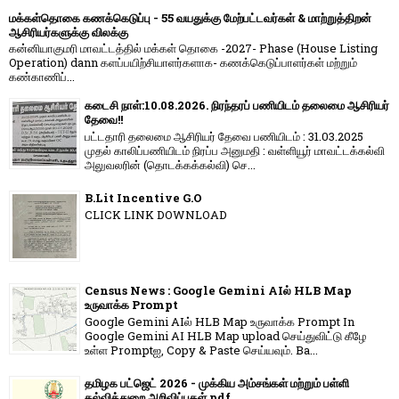
மக்கள்தொகை கணக்கெடுப்பு - 55 வயதுக்கு மேற்பட்டவர்கள் & மாற்றுத்திறன்
ஆசிரியர்களுக்கு விலக்கு
கன்னியாகுமரி மாவட்டத்தில் மக்கள் தொகை -2027- Phase (House Listing
Operation) dann களப்பயிற்சியாளர்களாக- கணக்கெடுப்பாளர்கள் மற்றும்
கண்காணிப்...
கடைசி நாள்:10.08.2026. நிரந்தரப் பணியிடம் தலைமை ஆசிரியர்
தேவை!!
பட்டதாரி தலைமை ஆசிரியர் தேவை பணியிடம் : 31.03.2025
முதல் காலிப்பணியிடம் நிரப்ப அனுமதி : வள்ளியூர் மாவட்டக்கல்வி
அலுவலரின் (தொடக்கக்கல்வி) செ...
B.Lit Incentive G.O
CLICK LINK DOWNLOAD
Census News : Google Gemini AIல் HLB Map
உருவாக்க Prompt
Google Gemini AIல் HLB Map உருவாக்க Prompt In
Google Gemini AI HLB Map upload செய்துவிட்டு கீழே
உள்ள Promptஐ, Copy & Paste செய்யவும். Ba...
தமிழக பட்ஜெட் 2026 - முக்கிய அம்சங்கள் மற்றும் பள்ளி
கல்வித்துறை அறிவிப்புகள் pdf