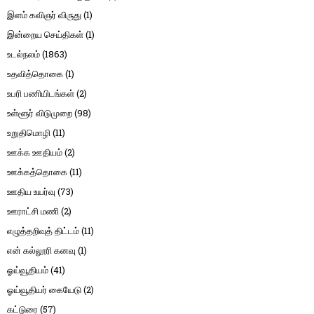
இளம் கவிஞர் விருது
(1)
இன்றைய செய்திகள்
(1)
உடல்நலம்
(1863)
உதவித்தொகை
(1)
உபரி பணியிடங்கள்
(2)
உள்ளூர் விடுமுறை
(98)
உறுதிமொழி
(11)
ஊக்க ஊதியம்
(2)
ஊக்கத்தொகை
(11)
ஊதிய உயர்வு
(73)
ஊராட்சி மணி
(2)
எழுத்தறிவுத் திட்டம்
(11)
என் கல்லூரி கனவு
(1)
ஓய்வூதியம்
(41)
ஓய்வூதியர் கையேடு
(2)
கட்டுரை
(57)