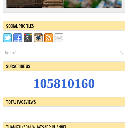
SOCIAL PROFILES
SUBSCRIBE US
1
0
5
8
1
0
1
6
0
TOTAL PAGEVIEWS
THAMIZHKADAL WHATSAPP CHANNEL