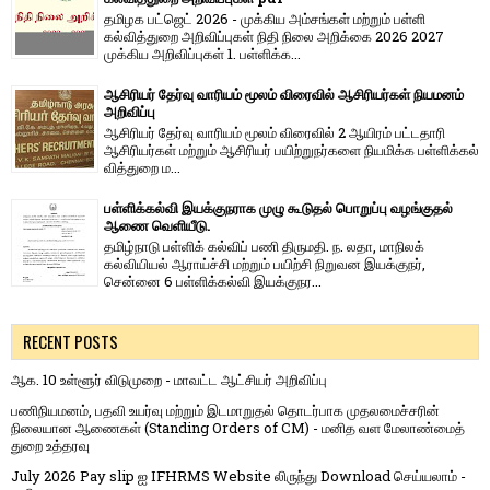
தமிழக பட்ஜெட் 2026 - முக்கிய அம்சங்கள் மற்றும் பள்ளி
கல்வித்துறை அறிவிப்புகள் நிதி நிலை அறிக்கை 2026 2027
முக்கிய அறிவிப்புகள் 1. பள்ளிக்க...
ஆசிரியர் தேர்வு வாரியம் மூலம் விரைவில் ஆசிரியர்கள் நியமனம்
அறிவிப்பு
ஆசிரியர் தேர்வு வாரி​யம் மூலம் விரை​வில் 2 ஆயிரம் பட்​ட​தாரி
ஆசிரியர்​கள் மற்​றும் ஆசிரியர் பயிற்றுநர்​களை நியமிக்க பள்​ளிக்​கல்​
வித்​துறை ம...
பள்ளிக்கல்வி இயக்குநராக முழு கூடுதல் பொறுப்பு வழங்குதல்
ஆணை வெளியீடு.
தமிழ்நாடு பள்ளிக் கல்விப் பணி திருமதி. ந. லதா, மாநிலக்
கல்வியியல் ஆராய்ச்சி மற்றும் பயிற்சி நிறுவன இயக்குநர்,
சென்னை 6 பள்ளிக்கல்வி இயக்குநர...
RECENT POSTS
ஆக. 10 உள்ளூர் விடுமுறை - மாவட்ட ஆட்சியர் அறிவிப்பு
பணிநியமனம், பதவி உயர்வு மற்றும் இடமாறுதல் தொடர்பாக முதலமைச்சரின்
நிலையான ஆணைகள் (Standing Orders of CM) - மனித வள மேலாண்மைத்
துறை உத்தரவு
July 2026 Pay slip ஐ IFHRMS Website லிருந்து Download செய்யலாம் -