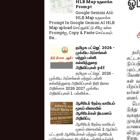
HLB Map உருவாக்க
Prompt
Google Gemini AIல்
HLB Map உருவாக்க
Prompt In Google Gemini AI HLB
Map upload செய்துவிட்டு கீழே உள்ள
Promptஐ, Copy & Paste செய்யவும்.
Ba...
தமிழக பட்ஜெட் 2026 -
முக்கிய அம்சங்கள்
மற்றும் பள்ளி
கல்வித்துறை
அறிவிப்புகள் pdf
தமிழக பட்ஜெட் 2026 -
முக்கிய அம்சங்கள் மற்றும் பள்ளி
கல்வித்துறை அறிவிப்புகள் நிதி நிலை
அறிக்கை 2026 2027 முக்கிய
அறிவிப்புகள் 1. பள்ளிக்க...
ஆசிரியர் தேர்வு வாரியம்
மூலம் விரைவில்
ஆசிரியர்கள் நியமனம்
அறிவிப்பு
ஆசிரியர் தேர்வு வாரி​யம்
மூலம் விரை​வில் 2 ஆயிரம்
பட்​ட​தாரி ஆசிரியர்​கள் மற்​றும் ஆசிரியர்
பயிற்றுநர்​களை நியமிக்க பள்​ளிக்​கல்​வித்​