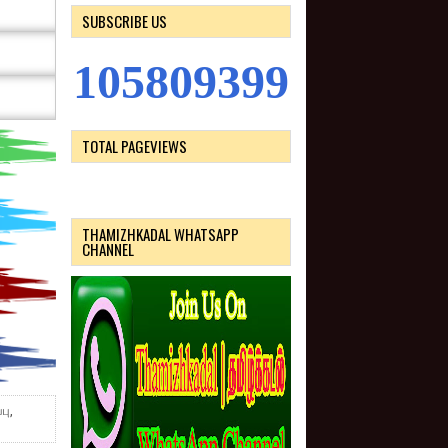
SUBSCRIBE US
1
0
5
8
0
9
3
9
9
TOTAL PAGEVIEWS
THAMIZHKADAL WHATSAPP
CHANNEL
பு,