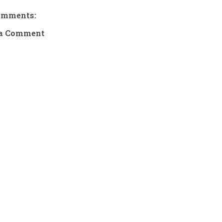
omments:
 a Comment