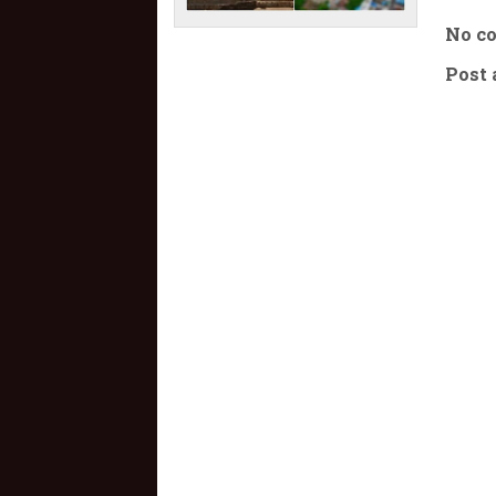
No c
Post