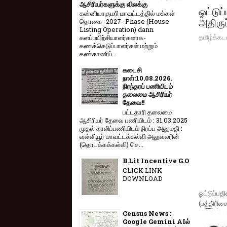
ஆசிரியர்களுக்கு விலக்கு
ஓட்டுப
கன்னியாகுமரி மாவட்டத்தில் மக்கள்
அதிருப
தொகை -2027- Phase (House
Listing Operation) dann
தமிழ்க்கட
களப்பயிற்சியாளர்களாக-
கணக்கெடுப்பாளர்கள் மற்றும்
கண்காணிப்...
கடைசி
நாள்:10.08.2026.
நிரந்தரப் பணியிடம்
தலைமை ஆசிரியர்
தேவை!!
பட்டதாரி தலைமை
ஆசிரியர் தேவை பணியிடம் : 31.03.2025
முதல் காலிப்பணியிடம் நிரப்ப அனுமதி :
வள்ளியூர் மாவட்டக்கல்வி அலுவலரின்
(தொடக்கக்கல்வி) செ...
B.Lit Incentive G.O
CLICK LINK
DOWNLOAD
ஓட்டுப்பத
(பத்திரிக
Census News :
Google Gemini AIல்