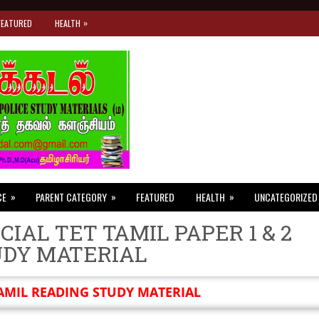
»
FEATURED
HEALTH
»
»
»
CE
PARENT CATEGORY
FEATURED
HEALTH
UNCATEGORIZED
CIAL TET TAMIL PAPER 1 & 2
UDY MATERIAL
AMIL READING STUDY MATERIAL