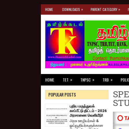
»
»
HOME
DOWNLOADS
PARENT CATEGORY
»
»
»
HOME
TET
TNPSC
TRB
POLI
SPE
POPULAR POSTS
ST
புதிய மருத்துவக்
காப்பீட்டு திட்டம் - 2026
அரசாணை வெளியீடு!
⭕ T
அரசு ஊழியர்கள் &
ஓய்வூதியர்களுக்கான