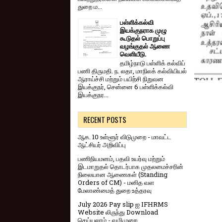
துறை ம...
பள்ளிக்கல்வி
இயக்குநராக முழு
கூடுதல் பொறுப்பு
வழங்குதல் ஆணை
வெளியீடு.
தமிழ்நாடு பள்ளிக் கல்விப்
பணி திருமதி. ந. லதா, மாநிலக் கல்வியியல்
ஆராய்ச்சி மற்றும் பயிற்சி நிறுவன
இயக்குநர், சென்னை 6 பள்ளிக்கல்வி
இயக்குநர...
RECENT POSTS
ஆக. 10 உள்ளூர் விடுமுறை - மாவட்ட
ஆட்சியர் அறிவிப்பு
பணிநியமனம், பதவி உயர்வு மற்றும்
இடமாறுதல் தொடர்பாக முதலமைச்சரின்
நிலையான ஆணைகள் (Standing
Orders of CM) - மனித வள
மேலாண்மைத் துறை உத்தரவு
July 2026 Pay slip ஐ IFHRMS
Website லிருந்து Download
செய்யலாம் - வழிமுறை