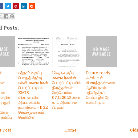
d Posts:
ல்
பத்தாம் வகுப்பு
12ஆம் வகுப்பு
Future ready
பொதுத் தேர்வு -
மாணவர்களின்
அக்டோபர்
கள்
பள்ளி மாணவர்கள்
பெயர்ப் பட்டியலில்
வினாத்தாள்களை
பெயர்ப் பட்டியல்
திருத்தங்கள்
ஆசிரியர்கள்
பம்
EMIS
மேற்கொள்ள
பதிவிறக்கம்
ுவதில்
விவரங்களின்
07.11.2025 வரை
செய்ய இன்றே
 தகுதி
அடிப்படையில்
கால அவகாசம்
கடைசி நாள்...
தயாரித்தல் - DGE
நீட்டிப்பு!
பிக்க
செயல்முறைகள்
 தவிப்பு
வெளியீடு!
 Post
Home
Old