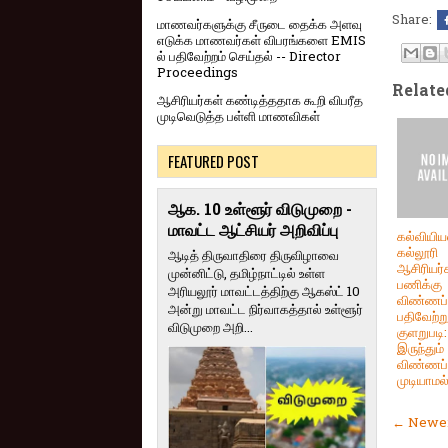
Share:
மாணவர்களுக்கு சீருடை தைக்க அளவு
எடுக்க மாணவர்கள் விபரங்களை EMIS
ல் பதிவேற்றம் செய்தல் -- Director
Proceedings
Relate
ஆசிரியர்கள் கண்டித்ததாக கூறி விபரீத
முடிவெடுத்த பள்ளி மாணவிகள்
FEATURED POST
ஆக. 10 உள்ளூர் விடுமுறை -
மாவட்ட ஆட்சியர் அறிவிப்பு
கல்வியிய
கல்லூரி
ஆடித் திருவாதிரை திருவிழாவை
ஆசிரியர்
முன்னிட்டு, தமிழ்நாட்டில் உள்ள
பணிக்கு
அரியலூர் மாவட்டத்திற்கு ஆகஸ்ட் 10
விண்ணப்
அன்று மாவட்ட நிர்வாகத்தால் உள்ளூர்
பதிவேற்ற
விடுமுறை அறி...
குளறுபடி:
இருந்தும்
விண்ணப்
முடியாமல்
← Newer