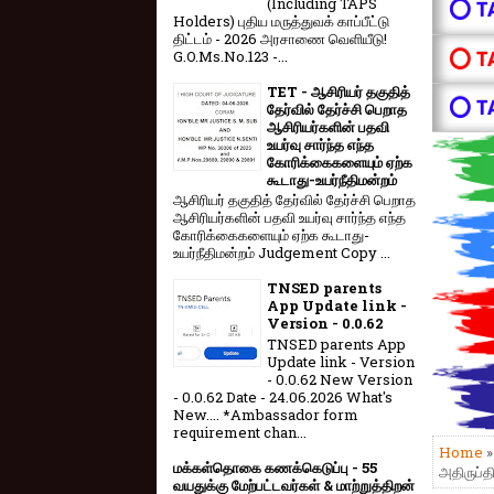
(Including TAPS
⭕ T
Holders) புதிய மருத்துவக் காப்பீட்டு
திட்டம் - 2026 அரசாணை வெளியீடு!
⭕ T
G.O.Ms.No.123 -...
TET - ஆசிரியர் தகுதித்
⭕ T
தேர்வில் தேர்ச்சி பெறாத
ஆசிரியர்களின் பதவி
உயர்வு சார்ந்த எந்த
கோரிக்கைகளையும் ஏற்க
கூடாது-உயர்நீதிமன்றம்
ஆசிரியர் தகுதித் தேர்வில் தேர்ச்சி பெறாத
ஆசிரியர்களின் பதவி உயர்வு சார்ந்த எந்த
கோரிக்கைகளையும் ஏற்க கூடாது-
உயர்நீதிமன்றம் Judgement Copy ...
TNSED parents
App Update link -
Version - 0.0.62
TNSED parents App
Update link - Version
- 0.0.62 New Version
- 0.0.62 Date - 24.06.2026 What's
New.... *Ambassador form
requirement chan...
Home
மக்கள்தொகை கணக்கெடுப்பு - 55
அதிருப்த
வயதுக்கு மேற்பட்டவர்கள் & மாற்றுத்திறன்