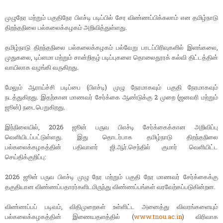
முழுநேர மற்றும் பகுதிநேர பிஎச்டி படிப்பில் சேர விண்ணப்பிக்கலாம் என தமிழ்நாடு
திறந்தநிலை பல்கலைக்கழகம் அறிவித்துள்ளது.
தமிழ்நாடு திறந்தநிலை பல்கலைக்கழகம் பல்வேறு பாடப்பிரிவுகளில் இளங்கலை,
முதுகலை, டிப்ளமா மற்றும் சான்றிதழ் படிப்புகளை தொலைதூரக் கல்வி திட்டத்தின்
வாயிலாக வழங்கி வருகிறது.
மேலும் ஆராய்ச்சி படிப்பை (பிஎச்டி) முழு நேரமாகவும் பகுதி நேரமாகவும்
நடத்துகிறது. இதற்கான மாணவர் சேர்க்கை ஆண்டுக்கு 2 முறை (ஜனவரி மற்றும்
ஜூன்) நடைபெறுகிறது.
இந்நிலையில், 2026 ஜூன் பருவ பிஎச்டி சேர்க்கைக்கான அறிவிப்பு
வெளியிடப்பட்டுள்ளது. இது தொடர்பாக தமிழ்நாடு திறந்தநிலை
பல்கலைக்கழகத்தின் பதிவாளர் ஜி.ஆர்.செந்தில் குமார் வெளியிட்ட
செய்திக்குறிப்பு:
2026 ஜூன் பருவ பிஎச்டி முழு நேர மற்றும் பகுதி நேர மாணவர் சேர்க்கைக்கு
தகுதியான விண்ணப்பதாரர்களிடமிருந்து விண்ணப்பங்கள் வரவேற்கப்படுகின்றன.
விண்ணப்பப் படிவம், விதிமுறைகள் உள்ளிட்ட அனைத்து விவரங்களையும்
பல்கலைக்கழகத்தின் இணையதளத்தில் (
www.tnou.ac.in
) விரிவாக