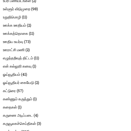
உபரி பணியிடங்கள்
(2)
உள்ளூர் விடுமுறை
(98)
உறுதிமொழி
(11)
ஊக்க ஊதியம்
(2)
ஊக்கத்தொகை
(11)
ஊதிய உயர்வு
(73)
ஊராட்சி மணி
(2)
எழுத்தறிவுத் திட்டம்
(11)
என் கல்லூரி கனவு
(1)
ஓய்வூதியம்
(41)
ஓய்வூதியர் கையேடு
(2)
கட்டுரை
(57)
கண்ணும் கருத்தும்
(1)
கதைகள்
(1)
கருணை அடிப்படை
(4)
கருவூலகச்செய்திகள்
(3)