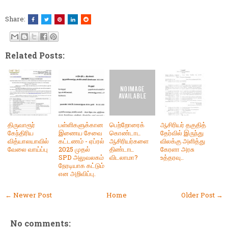
Share:
Related Posts:
திருவாரூர்
பள்ளிகளுக்கான
பெற்றோரைக்
ஆசிரியர் தகுதித்
கேந்திரிய
இணைய சேவை
கொண்டாட
தேர்வில் இருந்து
வித்யாலயாவில்
கட்டணம் - ஏப்ரல்
ஆசிரியர்களை
விலக்கு அளித்து
வேலை வாய்ப்பு
2025 முதல்
திண்டாட
கேரளா அரசு
SPD அலுவலகம்
விடலாமா?
உத்தரவு..
நேரடியாக கட்டும்
என அறிவிப்பு.
← Newer Post
Home
Older Post →
No comments: