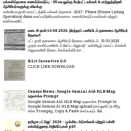
மக்கள்தொகை கணக்கெடுப்பு - 55 வயதுக்கு மேற்பட்டவர்கள் & மாற்றுத்திறன்
ஆசிரியர்களுக்கு விலக்கு
கன்னியாகுமரி மாவட்டத்தில் மக்கள் தொகை -2027- Phase (House Listing
Operation) dann களப்பயிற்சியாளர்களாக- கணக்கெடுப்பாளர்கள் மற்றும்
கண்காணிப்...
கடைசி நாள்:10.08.2026. நிரந்தரப் பணியிடம் தலைமை ஆசிரியர்
தேவை!!
பட்டதாரி தலைமை ஆசிரியர் தேவை பணியிடம் : 31.03.2025
முதல் காலிப்பணியிடம் நிரப்ப அனுமதி : வள்ளியூர் மாவட்டக்கல்வி
அலுவலரின் (தொடக்கக்கல்வி) செ...
B.Lit Incentive G.O
CLICK LINK DOWNLOAD
Census News : Google Gemini AIல் HLB Map
உருவாக்க Prompt
Google Gemini AIல் HLB Map உருவாக்க Prompt In
Google Gemini AI HLB Map upload செய்துவிட்டு கீழே
உள்ள Promptஐ, Copy & Paste செய்யவும். Ba...
தமிழக பட்ஜெட் 2026 - முக்கிய அம்சங்கள் மற்றும் பள்ளி
கல்வித்துறை அறிவிப்புகள் pdf