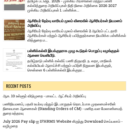
தமிழக பட்ஜெட் 2026 - முக்கிய அம்சங்கள் மற்றும் பள்ளி
கல்வித்துறை அறிவிப்புகள் நிதி நிலை அறிக்கை 2026 2027
முக்கிய அறிவிப்புகள் 1. பள்ளிக்க...
ஆசிரியர் தேர்வு வாரியம் மூலம் விரைவில் ஆசிரியர்கள் நியமனம்
அறிவிப்பு
ஆசிரியர் தேர்வு வாரி​யம் மூலம் விரை​வில் 2 ஆயிரம் பட்​ட​தாரி
ஆசிரியர்​கள் மற்​றும் ஆசிரியர் பயிற்றுநர்​களை நியமிக்க பள்​ளிக்​கல்​
வித்​துறை ம...
பள்ளிக்கல்வி இயக்குநராக முழு கூடுதல் பொறுப்பு வழங்குதல்
ஆணை வெளியீடு.
தமிழ்நாடு பள்ளிக் கல்விப் பணி திருமதி. ந. லதா, மாநிலக்
கல்வியியல் ஆராய்ச்சி மற்றும் பயிற்சி நிறுவன இயக்குநர்,
சென்னை 6 பள்ளிக்கல்வி இயக்குநர...
RECENT POSTS
ஆக. 10 உள்ளூர் விடுமுறை - மாவட்ட ஆட்சியர் அறிவிப்பு
பணிநியமனம், பதவி உயர்வு மற்றும் இடமாறுதல் தொடர்பாக முதலமைச்சரின்
நிலையான ஆணைகள் (Standing Orders of CM) - மனித வள மேலாண்மைத்
துறை உத்தரவு
July 2026 Pay slip ஐ IFHRMS Website லிருந்து Download செய்யலாம் -
வழிமுறை