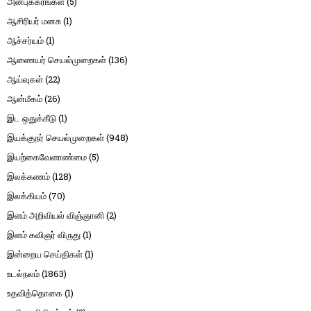
அன்புக்கரங்கள்
(5)
ஆசிரியர் மனசு
(1)
ஆச்சர்யம்
(1)
ஆணையர் செயல்முறைகள்
(136)
ஆய்வுகள்
(22)
ஆன்மீகம்
(26)
இட ஒதுக்கீடு
(1)
இயக்குநர் செயல்முறைகள்
(948)
இயற்கைவேளாண்மை
(5)
இலக்கணம்
(128)
இலக்கியம்
(70)
இளம் அறிவியல் விஞ்ஞானி
(2)
இளம் கவிஞர் விருது
(1)
இன்றைய செய்திகள்
(1)
உடல்நலம்
(1863)
உதவித்தொகை
(1)