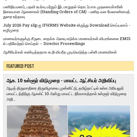
பணிநியமனம், பதவி உயர்வு மற்றும் இடமாறுதல் தொடர்பாக முதலமைச்சரின்
நிலையான ஆணைகள் (Standing Orders of CM) - மனித வள மேலாண்மைத்
துறை உத்தரவு
July 2026 Pay slip ஐ IFHRMS Website லிருந்து Download செய்யலாம் -
வழிமுறை
மாணவர்களுக்கு சீருடை தைக்க அளவு எடுக்க மாணவர்கள் விபரங்களை EMIS
ல் பதிவேற்றம் செய்தல் -- Director Proceedings
ஆசிரியர்கள் கண்டித்ததாக கூறி விபரீத முடிவெடுத்த பள்ளி மாணவிகள்
FEATURED POST
ஆக. 10 உள்ளூர் விடுமுறை - மாவட்ட ஆட்சியர் அறிவிப்பு
ஆடித் திருவாதிரை திருவிழாவை முன்னிட்டு, தமிழ்நாட்டில் உள்ள அரியலூர்
மாவட்டத்திற்கு ஆகஸ்ட் 10 அன்று மாவட்ட நிர்வாகத்தால் உள்ளூர் விடுமுறை
அறி...