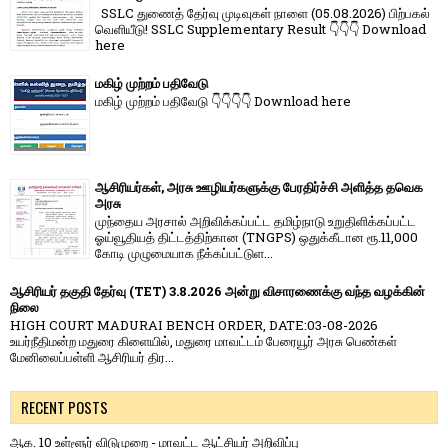
SSLC துணைத் தேர்வு முடிவுகள் நாளை (05.08.2026) பிற்பகல்
வெளியீடு! SSLC Supplementary Result 👇👇👇 Download
here
மகிழ் முற்றம் பதிவேடு
மகிழ் முற்றம் பதிவேடு 👇👇👇👇 Download here
ஆசிரியர்கள், அரசு ஊழியர்களுக்கு பேரதிர்ச்சி அளித்த தவெக
அரசு
முந்தைய அரசால் அறிவிக்கப்பட்ட தமிழ்நாடு உறுதிளிக்கப்பட்ட
ஓய்வூதியத் திட்டத்திற்கான (TNGPS) ஒதுக்கீடான ரூ.11,000
கோடி முழுமையாக நீக்கப்பட்டுள...
ஆசிரியர் தகுதி தேர்வு (TET) 3.8.2026 அன்று விசாரணைக்கு வந்த வழக்கின்
நிலை
HIGH COURT MADURAI BENCH ORDER, DATE:03-08-2026
உயர்நீதிமன்ற மதுரை கிளையில், மதுரை மாவட்டம் பேரையூர் அரசு பெண்கள்
மேனிலைப்பள்ளி ஆசிரியர் திர...
RECENT POSTS
ஆக. 10 உள்ளூர் விடுமுறை - மாவட்ட ஆட்சியர் அறிவிப்பு