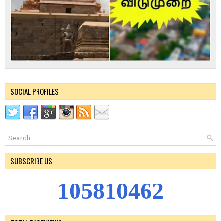
SOCIAL PROFILES
SUBSCRIBE US
1
0
5
8
1
0
4
6
2