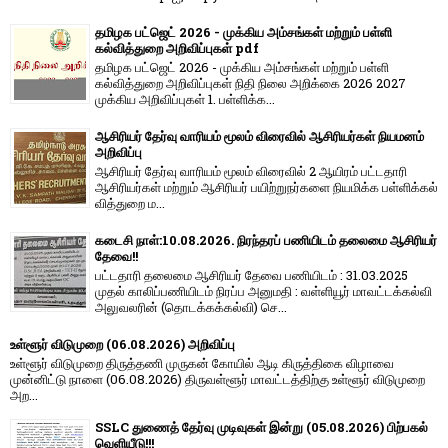
தமிழக பட்ஜெட் 2026 - முக்கிய அம்சங்கள் மற்றும் பள்ளி
கல்வித்துறை அறிவிப்புகள் pdf
தமிழக பட்ஜெட் 2026 - முக்கிய அம்சங்கள் மற்றும் பள்ளி
கல்வித்துறை அறிவிப்புகள் நிதி நிலை அறிக்கை 2026 2027
முக்கிய அறிவிப்புகள் 1. பள்ளிக்க...
ஆசிரியர் தேர்வு வாரியம் மூலம் விரைவில் ஆசிரியர்கள் நியமனம்
அறிவிப்பு
ஆசிரியர் தேர்வு வாரி​யம் மூலம் விரை​வில் 2 ஆயிரம் பட்​ட​தாரி
ஆசிரியர்​கள் மற்​றும் ஆசிரியர் பயிற்றுநர்​களை நியமிக்க பள்​ளிக்​கல்​
வித்​துறை ம...
கடைசி நாள்:10.08.2026. நிரந்தரப் பணியிடம் தலைமை ஆசிரியர்
தேவை!!
பட்டதாரி தலைமை ஆசிரியர் தேவை பணியிடம் : 31.03.2025
முதல் காலிப்பணியிடம் நிரப்ப அனுமதி : வள்ளியூர் மாவட்டக்கல்வி
அலுவலரின் (தொடக்கக்கல்வி) செ...
உள்ளூர் விடுமுறை (06.08.2026) அறிவிப்பு
உள்ளூர் விடுமுறை திருத்தணி முருகன் கோயில் ஆடி கிருத்திகை விழாவை
முன்னிட்டு நாளை (06.08.2026) திருவள்ளூர் மாவட்டத்திற்கு உள்ளூர் விடுமுறை
அற...
SSLC துணைத் தேர்வு முடிவுகள் இன்று (05.08.2026) பிற்பகல்
வெளியீடு!!!