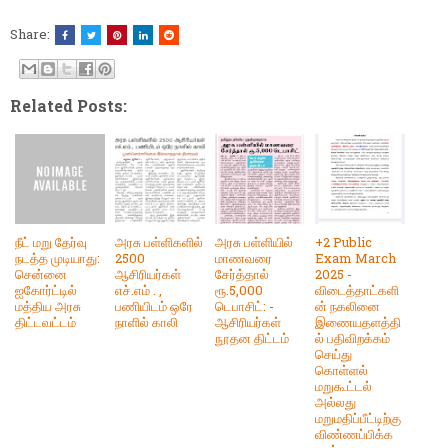
Share:
Related Posts:
நீட் மறு தேர்வு
அரசு பள்ளிகளில்
அரசு பள்ளியில்
+2 Public
நடத்த முடியாது:
2500
மாணவரை
Exam March
சென்னை
ஆசிரியர்கள்
சேர்த்தால்
2025 -
ஐகோர்ட்டில்
எச்.எம் . ,
ரூ.5,000
விடைத்தாட்களி
மத்திய அரசு
பணியிடம் ஒரே
டெபாசிட்: -
ன் நகலினை
திட்டவட்டம்
நாளில் காலி
ஆசிரியர்கள்
இணையதளத்தி
நூதன திட்டம்
ல் பதிவிறக்கம்
செய்து
கொள்ளல்
மறுகூட்டல்
அல்லது
மறுமதிப்பீட்டிற்கு
விண்ணப்பிக்க