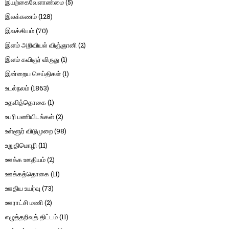
இயற்கைவேளாண்மை
(5)
இலக்கணம்
(128)
இலக்கியம்
(70)
இளம் அறிவியல் விஞ்ஞானி
(2)
இளம் கவிஞர் விருது
(1)
இன்றைய செய்திகள்
(1)
உடல்நலம்
(1863)
உதவித்தொகை
(1)
உபரி பணியிடங்கள்
(2)
உள்ளூர் விடுமுறை
(98)
உறுதிமொழி
(11)
ஊக்க ஊதியம்
(2)
ஊக்கத்தொகை
(11)
ஊதிய உயர்வு
(73)
ஊராட்சி மணி
(2)
எழுத்தறிவுத் திட்டம்
(11)