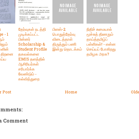
s
தேர்வுகள் நடத்தி
பிளஸ்-2
நிதிச் சுமையால்
e - 1
முடிக்கப்பட்ட
பொதுத்தேர்வு
மூச்சுத் திணறும்
ஆம்
பின்னர்
விடைத்தாள்
தாய்த்தமிழ்ப்
ிலும்
Scholarship &
திருத்தும் பணி
பள்ளிகள்! - என்ன
ளின்
Student Profile
இன்று தொடக்கம்
செய்யப் போகிறது
 திறனை
தகவல்களை
தமிழக அரசு?
ெய்ய
EMIS தளத்தில்
ஆசிரியர்கள்
சரிபார்க்க
வேண்டும் -
கல்வித்துறை
 Post
Home
Old
omments:
 a Comment