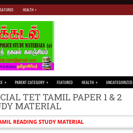
»
FEATURED
HEALTH
»
»
»
CE
PARENT CATEGORY
FEATURED
HEALTH
UNCATEGORIZED
CIAL TET TAMIL PAPER 1 & 2
UDY MATERIAL
AMIL READING STUDY MATERIAL