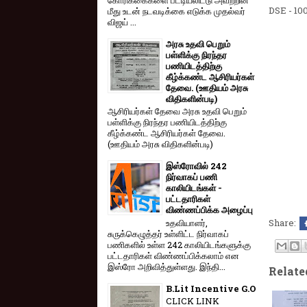
DSE - 100
மீது உடன் நடவடிக்கை எடுக்க முதல்வர்
விஜய் ...
அரசு உதவி பெறும்
பள்ளிக்கு நிரந்தர
பணியிடத்திற்கு
கீழ்க்கண்ட ஆசிரியர்கள்
தேவை. (ஊதியம் அரசு
விதிகளின்படி)
ஆசிரியர்கள் தேவை அரசு உதவி பெறும்
பள்ளிக்கு நிரந்தர பணியிடத்திற்கு
கீழ்க்கண்ட ஆசிரியர்கள் தேவை.
(ஊதியம் அரசு விதிகளின்படி)
இஸ்ரோவில் 242
நிர்வாகப் பணி
காலியிடங்கள் -
பட்டதாரிகள்
விண்ணப்பிக்க அழைப்பு
உதவியாளர்,
Share:
சுருக்கெழுத்தர் உள்ளிட்ட நிர்வாகப்
பணிகளில் உள்ள 242 காலியிடங்களுக்கு
பட்டதாரிகள் விண்ணப்பிக்கலாம் என
இஸ்ரோ அறிவித்துள்ளது. இந்தி...
Relate
B.Lit Incentive G.O
CLICK LINK