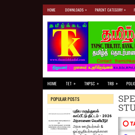
»
»
HOME
DOWNLOADS
PARENT CATEGORY
»
»
»
HOME
TET
TNPSC
TRB
POLI
SPE
POPULAR POSTS
ST
புதிய மருத்துவக்
காப்பீட்டு திட்டம் - 2026
அரசாணை வெளியீடு!
⭕ T
அரசு ஊழியர்கள் &
ஓய்வூதியர்களுக்கான