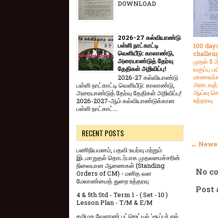
DOWNLOAD
2026-27 கல்வியாண்டு
பள்ளி நாட்காட்டி
100 day
வெளியீடு: காலாண்டு,
challeng
அரையாண்டுத் தேர்வு
முதல் 5 
தேதிகள் அறிவிப்பு!
வகுப்பு பய
மாணவர்க
2026-27 கல்வியாண்டு
அடைவுத்
பள்ளி நாட்காட்டி வெளியீடு: காலாண்டு,
ஆய்வு ச
அரையாண்டுத் தேர்வு தேதிகள் அறிவிப்பு!
உத்தரவு.
2026-2027-ஆம் கல்வியாண்டுக்கான
பள்ளி நாட்காட்...
RECENT POSTS
← Newer
பணிநியமனம், பதவி உயர்வு மற்றும்
இடமாறுதல் தொடர்பாக முதலமைச்சரின்
நிலையான ஆணைகள் (Standing
No c
Orders of CM) - மனித வள
மேலாண்மைத் துறை உத்தரவு
Post
4 & 5th Std - Term 1 - ( Set - 10 )
Lesson Plan - T/M & E/M
தமிழக வேளாண் பட்ஜெட்டில் 'சூப்பர் எல்