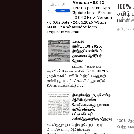
Version - 0.0.62
100% த
TNSED parents App
தமிழ் 
Update link - Version
- 0.0.62 New Version
பள்ளிக
- 0.0.62 Date - 24.06.2026 What's
New.... *Ambassador form
தமிழ்க்கட
requirement chan...
கடைசி
நாள்:10.08.2026.
நிரந்தரப் பணியிடம்
தலைமை ஆசிரியர்
தேவை!!
பட்டதாரி தலைமை
ஆசிரியர் தேவை பணியிடம் : 31.03.2025
முதல் காலிப்பணியிடம் நிரப்ப அனுமதி :
வள்ளியூர் மாவட்டக்கல்வி அலுவலரின்
(தொடக்கக்கல்வி) செ...
நிறைவேற்ற முடியும் என்ற
ஆசிரியர்களின்
கோரிக்கைக்கு முதல்வர்
கிரீன் சிக்னல்;
பட்டியலிடவும்
கல்வித்துறைக்கு உத்தரவு
100% தேர்
கல்வித்துறையால் நிறைவேற்ற முடியும்
பெற்ற மாண
அளவில் உள்ள, ஆசிரியர்கள்
கோரிக்கைகளை பட்டியலிட்டு அவற்றின்