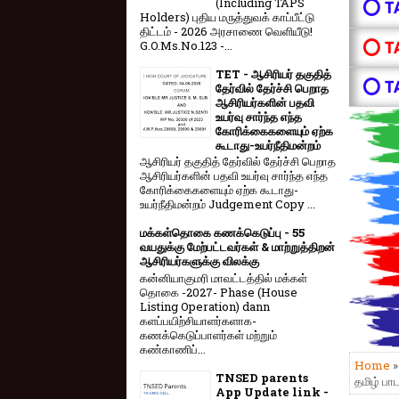
(Including TAPS
⭕ T
Holders) புதிய மருத்துவக் காப்பீட்டு
திட்டம் - 2026 அரசாணை வெளியீடு!
⭕ T
G.O.Ms.No.123 -...
TET - ஆசிரியர் தகுதித்
⭕ T
தேர்வில் தேர்ச்சி பெறாத
ஆசிரியர்களின் பதவி
உயர்வு சார்ந்த எந்த
கோரிக்கைகளையும் ஏற்க
கூடாது-உயர்நீதிமன்றம்
ஆசிரியர் தகுதித் தேர்வில் தேர்ச்சி பெறாத
ஆசிரியர்களின் பதவி உயர்வு சார்ந்த எந்த
கோரிக்கைகளையும் ஏற்க கூடாது-
உயர்நீதிமன்றம் Judgement Copy ...
மக்கள்தொகை கணக்கெடுப்பு - 55
வயதுக்கு மேற்பட்டவர்கள் & மாற்றுத்திறன்
ஆசிரியர்களுக்கு விலக்கு
கன்னியாகுமரி மாவட்டத்தில் மக்கள்
தொகை -2027- Phase (House
Listing Operation) dann
களப்பயிற்சியாளர்களாக-
கணக்கெடுப்பாளர்கள் மற்றும்
கண்காணிப்...
Home
TNSED parents
தமிழ் பா
App Update link -