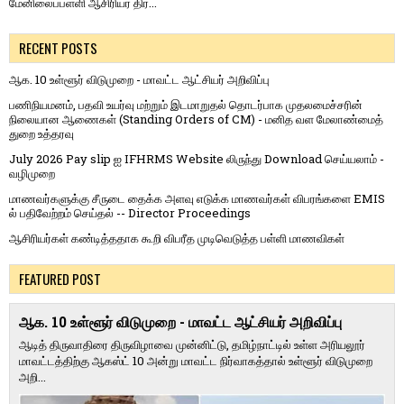
மேனிலைப்பள்ளி ஆசிரியர் திர...
RECENT POSTS
ஆக. 10 உள்ளூர் விடுமுறை - மாவட்ட ஆட்சியர் அறிவிப்பு
பணிநியமனம், பதவி உயர்வு மற்றும் இடமாறுதல் தொடர்பாக முதலமைச்சரின்
நிலையான ஆணைகள் (Standing Orders of CM) - மனித வள மேலாண்மைத்
துறை உத்தரவு
July 2026 Pay slip ஐ IFHRMS Website லிருந்து Download செய்யலாம் -
வழிமுறை
மாணவர்களுக்கு சீருடை தைக்க அளவு எடுக்க மாணவர்கள் விபரங்களை EMIS
ல் பதிவேற்றம் செய்தல் -- Director Proceedings
ஆசிரியர்கள் கண்டித்ததாக கூறி விபரீத முடிவெடுத்த பள்ளி மாணவிகள்
FEATURED POST
ஆக. 10 உள்ளூர் விடுமுறை - மாவட்ட ஆட்சியர் அறிவிப்பு
ஆடித் திருவாதிரை திருவிழாவை முன்னிட்டு, தமிழ்நாட்டில் உள்ள அரியலூர்
மாவட்டத்திற்கு ஆகஸ்ட் 10 அன்று மாவட்ட நிர்வாகத்தால் உள்ளூர் விடுமுறை
அறி...