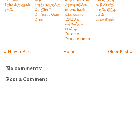
தேர்வுக்கு ஹால் ​
ஊழியர்களுக்கு
அளவு எடுக்க
கூறி விபரீத
டிக்கெட்
பேரதிர்ச்சி
மாணவர்கள்
முடிவெடுத்த
அளித்த தவெக
விபரங்களை
பள்ளி
அரசு
EMIS ல்
மாணவிகள்
பதிவேற்றம்
செய்தல் --
Director
Proceedings
← Newer Post
Home
Older Post →
No comments:
Post a Comment