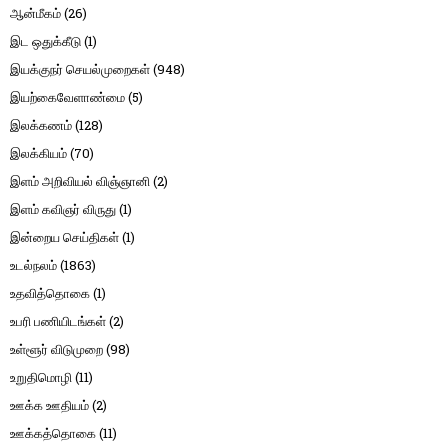
ஆன்மீகம்
(26)
இட ஒதுக்கீடு
(1)
இயக்குநர் செயல்முறைகள்
(948)
இயற்கைவேளாண்மை
(5)
இலக்கணம்
(128)
இலக்கியம்
(70)
இளம் அறிவியல் விஞ்ஞானி
(2)
இளம் கவிஞர் விருது
(1)
இன்றைய செய்திகள்
(1)
உடல்நலம்
(1863)
உதவித்தொகை
(1)
உபரி பணியிடங்கள்
(2)
உள்ளூர் விடுமுறை
(98)
உறுதிமொழி
(11)
ஊக்க ஊதியம்
(2)
ஊக்கத்தொகை
(11)