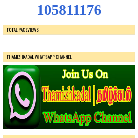
1
0
5
8
1
1
1
7
6
TOTAL PAGEVIEWS
THAMIZHKADAL WHATSAPP CHANNEL