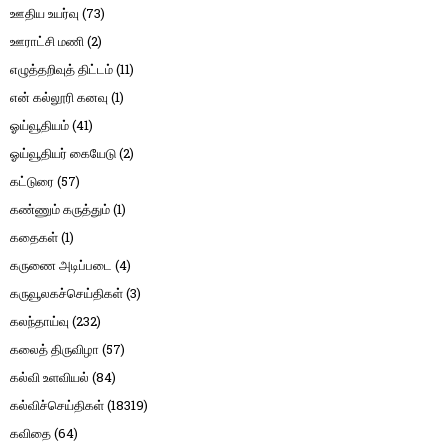
ஊதிய உயர்வு
(73)
ஊராட்சி மணி
(2)
எழுத்தறிவுத் திட்டம்
(11)
என் கல்லூரி கனவு
(1)
ஓய்வூதியம்
(41)
ஓய்வூதியர் கையேடு
(2)
கட்டுரை
(57)
கண்ணும் கருத்தும்
(1)
கதைகள்
(1)
கருணை அடிப்படை
(4)
கருவூலகச்செய்திகள்
(3)
கலந்தாய்வு
(232)
கலைத் திருவிழா
(57)
கல்வி உளவியல்
(84)
கல்விச்செய்திகள்
(18319)
கவிதை
(64)