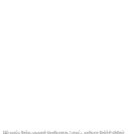
12ம் வகுப்பு தேர்வு முடிவுகள் வெளியானது..! மாவட்ட வாரியாக தேர்ச்சி விகிதம்