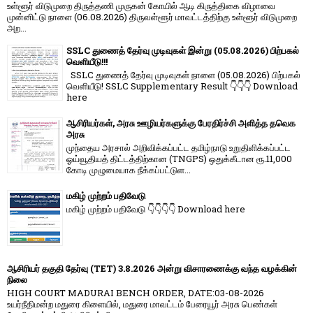
உள்ளூர் விடுமுறை திருத்தணி முருகன் கோயில் ஆடி கிருத்திகை விழாவை
முன்னிட்டு நாளை (06.08.2026) திருவள்ளூர் மாவட்டத்திற்கு உள்ளூர் விடுமுறை
அற...
SSLC துணைத் தேர்வு முடிவுகள் இன்று (05.08.2026) பிற்பகல்
வெளியீடு!!!
SSLC துணைத் தேர்வு முடிவுகள் நாளை (05.08.2026) பிற்பகல்
வெளியீடு! SSLC Supplementary Result 👇👇👇 Download
here
ஆசிரியர்கள், அரசு ஊழியர்களுக்கு பேரதிர்ச்சி அளித்த தவெக
அரசு
முந்தைய அரசால் அறிவிக்கப்பட்ட தமிழ்நாடு உறுதிளிக்கப்பட்ட
ஓய்வூதியத் திட்டத்திற்கான (TNGPS) ஒதுக்கீடான ரூ.11,000
கோடி முழுமையாக நீக்கப்பட்டுள...
மகிழ் முற்றம் பதிவேடு
மகிழ் முற்றம் பதிவேடு 👇👇👇👇 Download here
ஆசிரியர் தகுதி தேர்வு (TET) 3.8.2026 அன்று விசாரணைக்கு வந்த வழக்கின்
நிலை
HIGH COURT MADURAI BENCH ORDER, DATE:03-08-2026
உயர்நீதிமன்ற மதுரை கிளையில், மதுரை மாவட்டம் பேரையூர் அரசு பெண்கள்