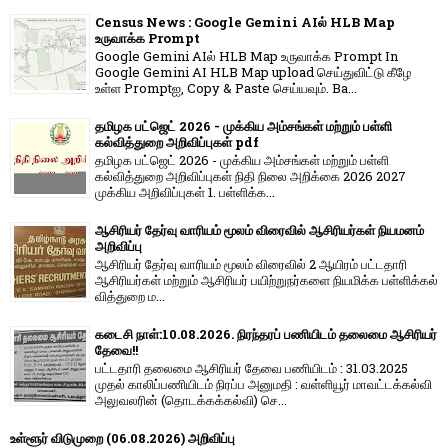
Census News : Google Gemini AIல் HLB Map
உருவாக்க Prompt
Google Gemini AIல் HLB Map உருவாக்க Prompt In
Google Gemini AI HLB Map upload செய்துவிட்டு கீழே
உள்ள Promptஐ, Copy & Paste செய்யவும். Ba...
தமிழக பட்ஜெட் 2026 - முக்கிய அம்சங்கள் மற்றும் பள்ளி
கல்வித்துறை அறிவிப்புகள் pdf
தமிழக பட்ஜெட் 2026 - முக்கிய அம்சங்கள் மற்றும் பள்ளி
கல்வித்துறை அறிவிப்புகள் நிதி நிலை அறிக்கை 2026 2027
முக்கிய அறிவிப்புகள் 1. பள்ளிக்க...
ஆசிரியர் தேர்வு வாரியம் மூலம் விரைவில் ஆசிரியர்கள் நியமனம்
அறிவிப்பு
ஆசிரியர் தேர்வு வாரி​யம் மூலம் விரை​வில் 2 ஆயிரம் பட்​ட​தாரி
ஆசிரியர்​கள் மற்​றும் ஆசிரியர் பயிற்றுநர்​களை நியமிக்க பள்​ளிக்​கல்​
வித்​துறை ம...
கடைசி நாள்:10.08.2026. நிரந்தரப் பணியிடம் தலைமை ஆசிரியர்
தேவை!!
பட்டதாரி தலைமை ஆசிரியர் தேவை பணியிடம் : 31.03.2025
முதல் காலிப்பணியிடம் நிரப்ப அனுமதி : வள்ளியூர் மாவட்டக்கல்வி
அலுவலரின் (தொடக்கக்கல்வி) செ...
உள்ளூர் விடுமுறை (06.08.2026) அறிவிப்பு