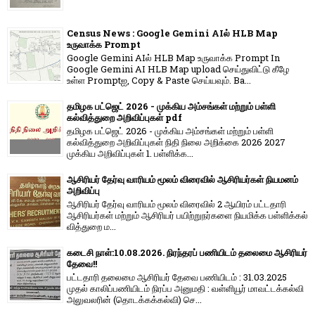
Census News : Google Gemini AIல் HLB Map
உருவாக்க Prompt
Google Gemini AIல் HLB Map உருவாக்க Prompt In
Google Gemini AI HLB Map upload செய்துவிட்டு கீழே
உள்ள Promptஐ, Copy & Paste செய்யவும். Ba...
தமிழக பட்ஜெட் 2026 - முக்கிய அம்சங்கள் மற்றும் பள்ளி
கல்வித்துறை அறிவிப்புகள் pdf
தமிழக பட்ஜெட் 2026 - முக்கிய அம்சங்கள் மற்றும் பள்ளி
கல்வித்துறை அறிவிப்புகள் நிதி நிலை அறிக்கை 2026 2027
முக்கிய அறிவிப்புகள் 1. பள்ளிக்க...
ஆசிரியர் தேர்வு வாரியம் மூலம் விரைவில் ஆசிரியர்கள் நியமனம்
அறிவிப்பு
ஆசிரியர் தேர்வு வாரி​யம் மூலம் விரை​வில் 2 ஆயிரம் பட்​ட​தாரி
ஆசிரியர்​கள் மற்​றும் ஆசிரியர் பயிற்றுநர்​களை நியமிக்க பள்​ளிக்​கல்​
வித்​துறை ம...
கடைசி நாள்:10.08.2026. நிரந்தரப் பணியிடம் தலைமை ஆசிரியர்
தேவை!!
பட்டதாரி தலைமை ஆசிரியர் தேவை பணியிடம் : 31.03.2025
முதல் காலிப்பணியிடம் நிரப்ப அனுமதி : வள்ளியூர் மாவட்டக்கல்வி
அலுவலரின் (தொடக்கக்கல்வி) செ...