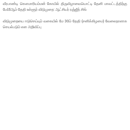
வீரபாண்டி கௌமாரியம்மன் கோயில் திருவிழாவையொட்டி தேனி மாவட்டத்திற்கு
மே15ஆம் தேதி உள்ளூர் விடுமுறை: ஆட்சியர் ரஞ்ஜீத் சிங்
விடுமுறையை ஈடுசெய்யும் வகையில் மே 30ம் தேதி (சனிக்கிழமை) வேலைநாளாக
செயல்படும் என அறிவிப்பு