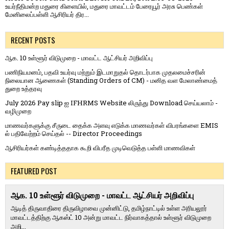
உயர்நீதிமன்ற மதுரை கிளையில், மதுரை மாவட்டம் பேரையூர் அரசு பெண்கள்
மேனிலைப்பள்ளி ஆசிரியர் திர...
RECENT POSTS
ஆக. 10 உள்ளூர் விடுமுறை - மாவட்ட ஆட்சியர் அறிவிப்பு
பணிநியமனம், பதவி உயர்வு மற்றும் இடமாறுதல் தொடர்பாக முதலமைச்சரின்
நிலையான ஆணைகள் (Standing Orders of CM) - மனித வள மேலாண்மைத்
துறை உத்தரவு
July 2026 Pay slip ஐ IFHRMS Website லிருந்து Download செய்யலாம் -
வழிமுறை
மாணவர்களுக்கு சீருடை தைக்க அளவு எடுக்க மாணவர்கள் விபரங்களை EMIS
ல் பதிவேற்றம் செய்தல் -- Director Proceedings
ஆசிரியர்கள் கண்டித்ததாக கூறி விபரீத முடிவெடுத்த பள்ளி மாணவிகள்
FEATURED POST
ஆக. 10 உள்ளூர் விடுமுறை - மாவட்ட ஆட்சியர் அறிவிப்பு
ஆடித் திருவாதிரை திருவிழாவை முன்னிட்டு, தமிழ்நாட்டில் உள்ள அரியலூர்
மாவட்டத்திற்கு ஆகஸ்ட் 10 அன்று மாவட்ட நிர்வாகத்தால் உள்ளூர் விடுமுறை
அறி...