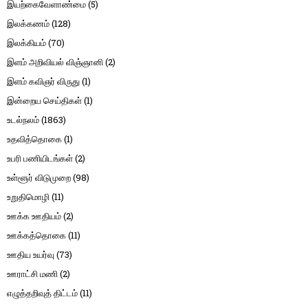
இயற்கைவேளாண்மை
(5)
இலக்கணம்
(128)
இலக்கியம்
(70)
இளம் அறிவியல் விஞ்ஞானி
(2)
இளம் கவிஞர் விருது
(1)
இன்றைய செய்திகள்
(1)
உடல்நலம்
(1863)
உதவித்தொகை
(1)
உபரி பணியிடங்கள்
(2)
உள்ளூர் விடுமுறை
(98)
உறுதிமொழி
(11)
ஊக்க ஊதியம்
(2)
ஊக்கத்தொகை
(11)
ஊதிய உயர்வு
(73)
ஊராட்சி மணி
(2)
எழுத்தறிவுத் திட்டம்
(11)