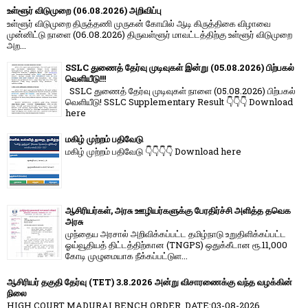
உள்ளூர் விடுமுறை (06.08.2026) அறிவிப்பு
உள்ளூர் விடுமுறை திருத்தணி முருகன் கோயில் ஆடி கிருத்திகை விழாவை
முன்னிட்டு நாளை (06.08.2026) திருவள்ளூர் மாவட்டத்திற்கு உள்ளூர் விடுமுறை
அற...
SSLC துணைத் தேர்வு முடிவுகள் இன்று (05.08.2026) பிற்பகல்
வெளியீடு!!!
SSLC துணைத் தேர்வு முடிவுகள் நாளை (05.08.2026) பிற்பகல்
வெளியீடு! SSLC Supplementary Result 👇👇👇 Download
here
மகிழ் முற்றம் பதிவேடு
மகிழ் முற்றம் பதிவேடு 👇👇👇👇 Download here
ஆசிரியர்கள், அரசு ஊழியர்களுக்கு பேரதிர்ச்சி அளித்த தவெக
அரசு
முந்தைய அரசால் அறிவிக்கப்பட்ட தமிழ்நாடு உறுதிளிக்கப்பட்ட
ஓய்வூதியத் திட்டத்திற்கான (TNGPS) ஒதுக்கீடான ரூ.11,000
கோடி முழுமையாக நீக்கப்பட்டுள...
ஆசிரியர் தகுதி தேர்வு (TET) 3.8.2026 அன்று விசாரணைக்கு வந்த வழக்கின்
நிலை
HIGH COURT MADURAI BENCH ORDER, DATE:03-08-2026