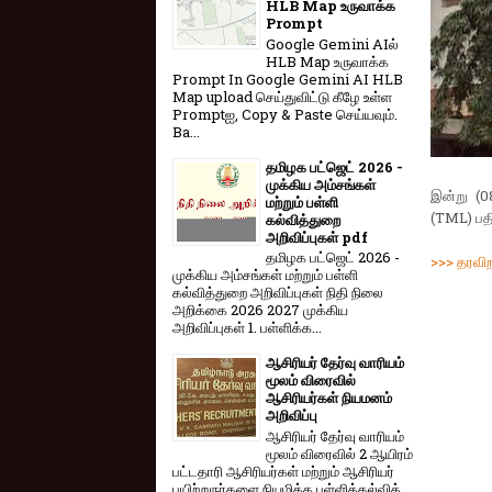
HLB Map உருவாக்க
Prompt
Google Gemini AIல்
HLB Map உருவாக்க
Prompt In Google Gemini AI HLB
Map upload செய்துவிட்டு கீழே உள்ள
Promptஐ, Copy & Paste செய்யவும்.
Ba...
தமிழக பட்ஜெட் 2026 -
முக்கிய அம்சங்கள்
இன்று (0
மற்றும் பள்ளி
(TML) பதி
கல்வித்துறை
அறிவிப்புகள் pdf
தமிழக பட்ஜெட் 2026 -
>>> தரவிற
முக்கிய அம்சங்கள் மற்றும் பள்ளி
கல்வித்துறை அறிவிப்புகள் நிதி நிலை
அறிக்கை 2026 2027 முக்கிய
அறிவிப்புகள் 1. பள்ளிக்க...
ஆசிரியர் தேர்வு வாரியம்
மூலம் விரைவில்
ஆசிரியர்கள் நியமனம்
அறிவிப்பு
ஆசிரியர் தேர்வு வாரி​யம்
மூலம் விரை​வில் 2 ஆயிரம்
பட்​ட​தாரி ஆசிரியர்​கள் மற்​றும் ஆசிரியர்
பயிற்றுநர்​களை நியமிக்க பள்​ளிக்​கல்​வித்​