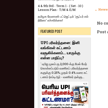
4 & 5th Std - Term 1 - ( Set - 10 )
← Newer
Lesson Plan - T/M & E/M
தமிழக வேளாண் பட்ஜெட்டில் 'சூப்பர் எல்
நினோ' எச்சரிக்கை!
No c
FEATURED POST
Post
UPI பரிவர்த்தனை: இனி
வங்கிகள் கட்டணம்
வசூலிக்கலாம்... யாருக்கு
என்ன பாதிப்பு?
` யுபிஐ மூலம் ரூ.2,000-க்கு மேல் மேற்​
கொள்​ளப்​படும் வணி​கப் பரிவர்த்​தனை​
களுக்கு 0.25% முதல் 0.4% வரை கட்​
ட​ணம் (எம்​டிஆர் - வணி​கர் தள்​ளு...