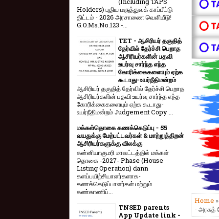
(Including TAPS
⭕ T
Holders) புதிய மருத்துவக் காப்பீட்டு
திட்டம் - 2026 அரசாணை வெளியீடு!
⭕ T
G.O.Ms.No.123 -...
TET - ஆசிரியர் தகுதித்
⭕ T
தேர்வில் தேர்ச்சி பெறாத
ஆசிரியர்களின் பதவி
உயர்வு சார்ந்த எந்த
கோரிக்கைகளையும் ஏற்க
கூடாது-உயர்நீதிமன்றம்
ஆசிரியர் தகுதித் தேர்வில் தேர்ச்சி பெறாத
ஆசிரியர்களின் பதவி உயர்வு சார்ந்த எந்த
கோரிக்கைகளையும் ஏற்க கூடாது-
உயர்நீதிமன்றம் Judgement Copy ...
மக்கள்தொகை கணக்கெடுப்பு - 55
வயதுக்கு மேற்பட்டவர்கள் & மாற்றுத்திறன்
ஆசிரியர்களுக்கு விலக்கு
கன்னியாகுமரி மாவட்டத்தில் மக்கள்
தொகை -2027- Phase (House
Listing Operation) dann
களப்பயிற்சியாளர்களாக-
கணக்கெடுப்பாளர்கள் மற்றும்
கண்காணிப்...
Home
TNSED parents
- அரசுத் 
App Update link -