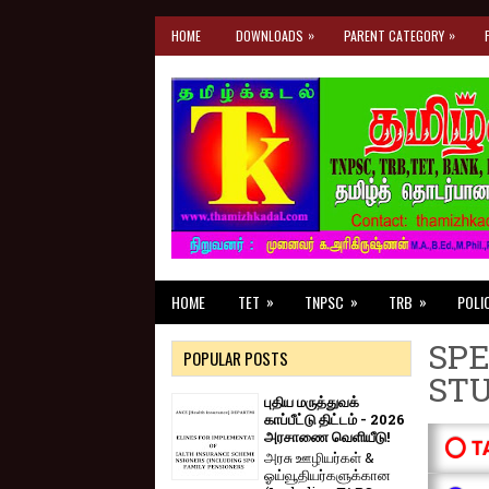
»
»
HOME
DOWNLOADS
PARENT CATEGORY
»
»
»
HOME
TET
TNPSC
TRB
POLI
SPE
POPULAR POSTS
ST
புதிய மருத்துவக்
காப்பீட்டு திட்டம் - 2026
அரசாணை வெளியீடு!
⭕ T
அரசு ஊழியர்கள் &
ஓய்வூதியர்களுக்கான