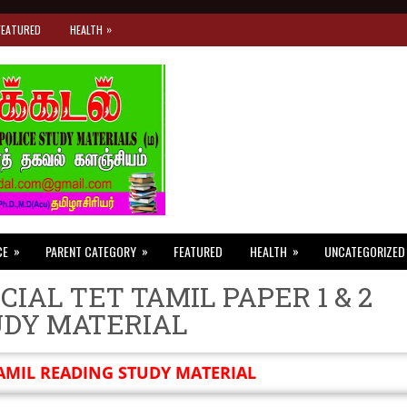
»
FEATURED
HEALTH
»
»
»
CE
PARENT CATEGORY
FEATURED
HEALTH
UNCATEGORIZED
CIAL TET TAMIL PAPER 1 & 2
UDY MATERIAL
AMIL READING STUDY MATERIAL