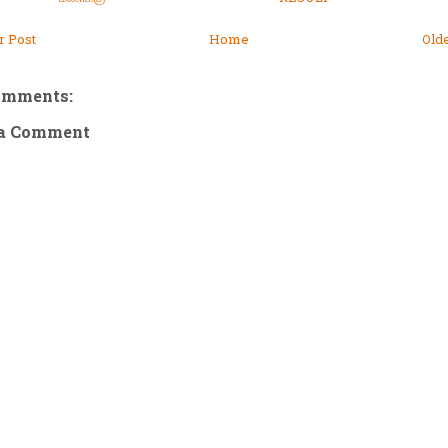
 Post
Home
Old
omments:
 a Comment