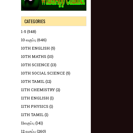
CATEGORIES
1-5
(548)
10 வகுப்பு
(646)
10TH ENGLISH
(5)
10TH MATHS
(10)
10TH SCIENCE
(13)
10TH SOCIAL SCIENCE
(5)
10TH TAMIL
(12)
11TH CHEMISTRY
(2)
11TH ENGLISH
(1)
11TH PHYSICS
(1)
11TH TAMIL
(1)
11வகுப்பு
(141)
12 வகுப்பு
(260)