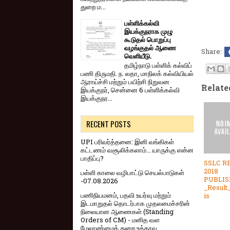
துறை ம...
பள்ளிக்கல்வி
இயக்குநராக முழு
கூடுதல் பொறுப்பு
வழங்குதல் ஆணை
Share:
வெளியீடு.
தமிழ்நாடு பள்ளிக் கல்விப்
பணி திருமதி. ந. லதா, மாநிலக் கல்வியியல்
ஆராய்ச்சி மற்றும் பயிற்சி நிறுவன
Relate
இயக்குநர், சென்னை 6 பள்ளிக்கல்வி
இயக்குநர...
RECENT POSTS
UPI பரிவர்த்தனை: இனி வங்கிகள்
கட்டணம் வசூலிக்கலாம்... யாருக்கு என்ன
பாதிப்பு?
SSLC R
2018
பள்ளி காலை வழிபாட்டு செயல்பாடுகள்
PUBLI
-07.08.2026
_Result
பணிநியமனம், பதவி உயர்வு மற்றும்
is
இடமாறுதல் தொடர்பாக முதலமைச்சரின்
நிலையான ஆணைகள் (Standing
Orders of CM) - மனித வள
மேலாண்மைத் துறை உத்தரவு