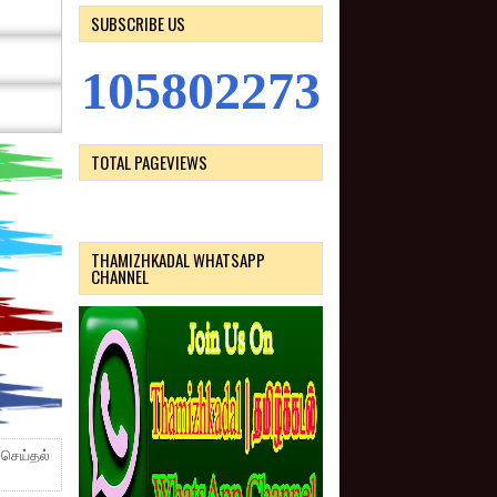
SUBSCRIBE US
1
0
5
8
0
2
2
7
3
TOTAL PAGEVIEWS
THAMIZHKADAL WHATSAPP
CHANNEL
 செய்தல்