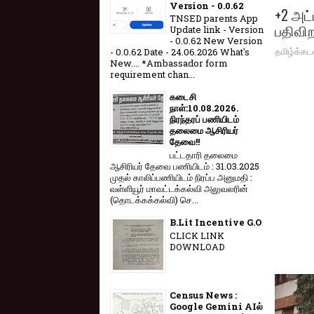
Version - 0.0.62
+2 அட்
TNSED parents App
பதிவிற
Update link - Version
- 0.0.62 New Version
தமிழ்க்கட
- 0.0.62 Date - 24.06.2026 What's
New.... *Ambassador form
requirement chan...
கடைசி
நாள்:10.08.2026.
நிரந்தரப் பணியிடம்
தலைமை ஆசிரியர்
தேவை!!
பட்டதாரி தலைமை
ஆசிரியர் தேவை பணியிடம் : 31.03.2025
முதல் காலிப்பணியிடம் நிரப்ப அனுமதி :
வள்ளியூர் மாவட்டக்கல்வி அலுவலரின்
(தொடக்கக்கல்வி) செ...
B.Lit Incentive G.O
CLICK LINK
DOWNLOAD
Census News :
Google Gemini AIல்