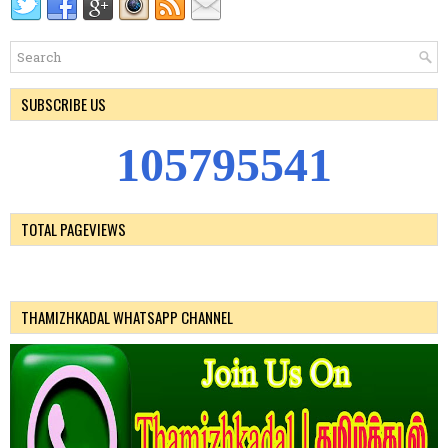
SUBSCRIBE US
1
0
5
7
9
5
5
4
1
TOTAL PAGEVIEWS
THAMIZHKADAL WHATSAPP CHANNEL