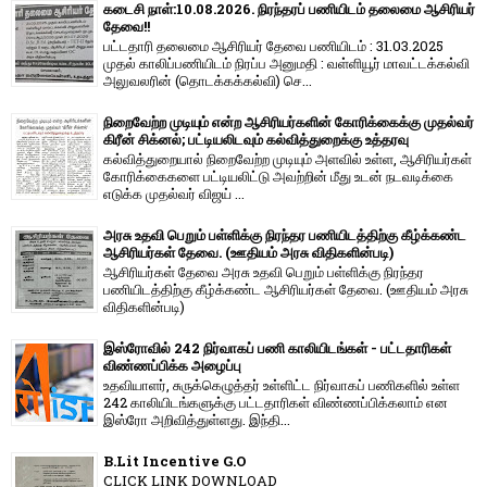
கடைசி நாள்:10.08.2026. நிரந்தரப் பணியிடம் தலைமை ஆசிரியர்
தேவை!!
பட்டதாரி தலைமை ஆசிரியர் தேவை பணியிடம் : 31.03.2025
முதல் காலிப்பணியிடம் நிரப்ப அனுமதி : வள்ளியூர் மாவட்டக்கல்வி
அலுவலரின் (தொடக்கக்கல்வி) செ...
நிறைவேற்ற முடியும் என்ற ஆசிரியர்களின் கோரிக்கைக்கு முதல்வர்
கிரீன் சிக்னல்; பட்டியலிடவும் கல்வித்துறைக்கு உத்தரவு
கல்வித்துறையால் நிறைவேற்ற முடியும் அளவில் உள்ள, ஆசிரியர்கள்
கோரிக்கைகளை பட்டியலிட்டு அவற்றின் மீது உடன் நடவடிக்கை
எடுக்க முதல்வர் விஜய் ...
அரசு உதவி பெறும் பள்ளிக்கு நிரந்தர பணியிடத்திற்கு கீழ்க்கண்ட
ஆசிரியர்கள் தேவை. (ஊதியம் அரசு விதிகளின்படி)
ஆசிரியர்கள் தேவை அரசு உதவி பெறும் பள்ளிக்கு நிரந்தர
பணியிடத்திற்கு கீழ்க்கண்ட ஆசிரியர்கள் தேவை. (ஊதியம் அரசு
விதிகளின்படி)
இஸ்ரோவில் 242 நிர்வாகப் பணி காலியிடங்கள் - பட்டதாரிகள்
விண்ணப்பிக்க அழைப்பு
உதவியாளர், சுருக்கெழுத்தர் உள்ளிட்ட நிர்வாகப் பணிகளில் உள்ள
242 காலியிடங்களுக்கு பட்டதாரிகள் விண்ணப்பிக்கலாம் என
இஸ்ரோ அறிவித்துள்ளது. இந்தி...
B.Lit Incentive G.O
CLICK LINK DOWNLOAD