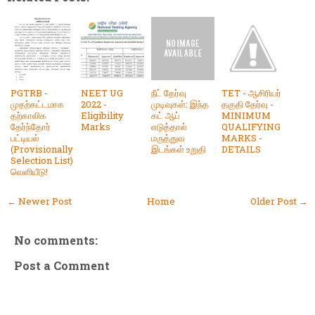
PGTRB -
NEET UG
நீட் தேர்வு
TET - ஆசிரியர்
முதற்கட்டமாக
2022 -
முடிவுகள்: இந்த
தகுதி தேர்வு -
தற்காலிக
Eligibility
கட் ஆப்
MINIMUM
தேர்ந்தோர்
Marks
எடுத்தால்
QUALIFYING
பட்டியல்
மருத்துவ
MARKS -
(Provisionally
இடங்கள் உறுதி
DETAILS
Selection List)
வெளியீடு!
← Newer Post
Home
Older Post →
No comments:
Post a Comment