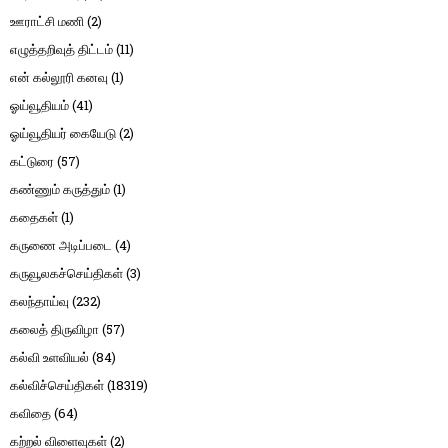
ஊராட்சி மணி
(2)
எழுத்தறிவுத் திட்டம்
(11)
என் கல்லூரி கனவு
(1)
ஓய்வூதியம்
(41)
ஓய்வூதியர் கையேடு
(2)
கட்டுரை
(57)
கண்ணும் கருத்தும்
(1)
கதைகள்
(1)
கருணை அடிப்படை
(4)
கருவூலகச்செய்திகள்
(3)
கலந்தாய்வு
(232)
கலைத் திருவிழா
(57)
கல்வி உளவியல்
(84)
கல்விச்செய்திகள்
(18319)
கவிதை
(64)
கற்றல் விளைவுகள்
(2)