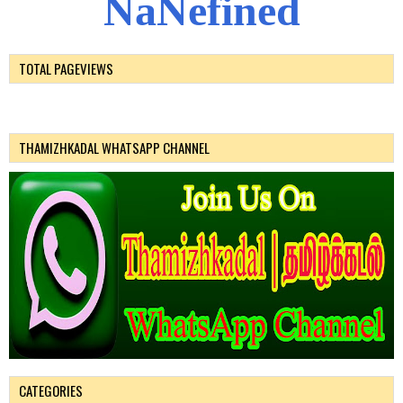
N
a
N
e
f
i
n
e
d
TOTAL PAGEVIEWS
THAMIZHKADAL WHATSAPP CHANNEL
CATEGORIES