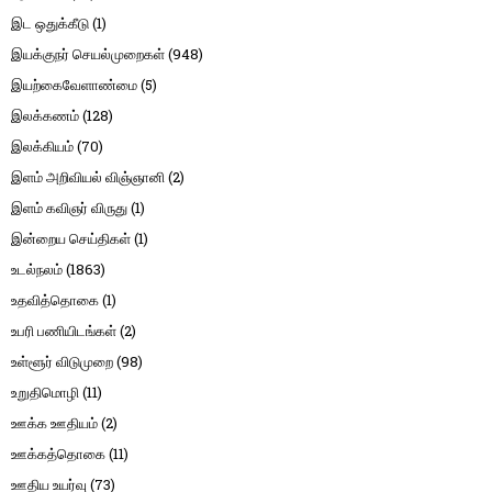
இட ஒதுக்கீடு
(1)
இயக்குநர் செயல்முறைகள்
(948)
இயற்கைவேளாண்மை
(5)
இலக்கணம்
(128)
இலக்கியம்
(70)
இளம் அறிவியல் விஞ்ஞானி
(2)
இளம் கவிஞர் விருது
(1)
இன்றைய செய்திகள்
(1)
உடல்நலம்
(1863)
உதவித்தொகை
(1)
உபரி பணியிடங்கள்
(2)
உள்ளூர் விடுமுறை
(98)
உறுதிமொழி
(11)
ஊக்க ஊதியம்
(2)
ஊக்கத்தொகை
(11)
ஊதிய உயர்வு
(73)