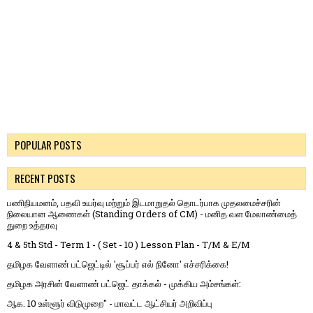
POPULAR POSTS
RECENT POSTS
பணிநியமனம், பதவி உயர்வு மற்றும் இடமாறுதல் தொடர்பாக முதலமைச்சரின்
நிலையான ஆணைகள் (Standing Orders of CM) - மனித வள மேலாண்மைத்
துறை உத்தரவு
4 & 5th Std - Term 1 - ( Set - 10 ) Lesson Plan - T/M & E/M
தமிழக வேளாண் பட்ஜெட்டில் 'சூப்பர் எல் நினோ' எச்சரிக்கை!
தமிழக அரசின் வேளாண் பட்ஜெட் தாக்கல் - முக்கிய அம்சங்கள்:
ஆக. 10 உள்ளூர் விடுமுறை" - மாவட்ட ஆட்சியர் அறிவிப்பு