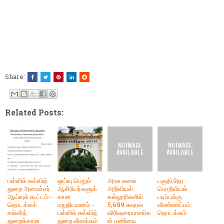
Share:
Related Posts:
பள்ளிக் கல்வித்
ஒய்வு பெறும்
அரசு கலை
பகுதி நேர
துறை அமைச்சர்
ஆசிரியர்களுக்
அறிவியல்
பொறியியல்
ஆய்வுக் கூட்டம் -
கான
கல்லூரிகளில்
படிப்புக்கு
தொடக்கக்
மறுநியமனம் -
5,699 கவுரவ
விண்ணப்பம்
கல்வித்
பள்ளிக் கல்வித்
விரிவுரையாளர்க
தொடக்கம்
துறைக்கான
துறை விளக்கம்
ள் பணியை