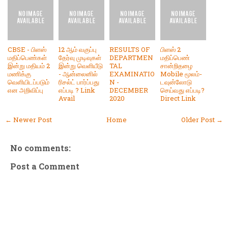
CBSE - பிளஸ்
12 ஆம் வகுப்பு
RESULTS OF
பிளஸ் 2
மதிப்பெண்கள்
தேர்வு முடிவுகள்
DEPARTMEN
மதிப்பெண்
இன்று மதியம் 2
இன்று வெளியீடு
TAL
சான்றிதழை
மணிக்கு
- ஆன்லைனில்
EXAMINATIO
Mobile மூலம்-
வெளியிடப்படும்
ரிசல்ட் பார்ப்பது
N -
டவுன்லோடு
என அறிவிப்பு
எப்படி ? Link
DECEMBER
செய்வது எப்படி?
Avail
2020
Direct Link
← Newer Post
Home
Older Post →
No comments:
Post a Comment