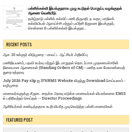
பள்ளிக்கல்வி இயக்குநராக முழு கூடுதல் பொறுப்பு வழங்குதல்
ஆணை வெளியீடு.
தமிழ்நாடு பள்ளிக் கல்விப் பணி திருமதி. ந. லதா, மாநிலக்
கல்வியியல் ஆராய்ச்சி மற்றும் பயிற்சி நிறுவன இயக்குநர்,
சென்னை 6 பள்ளிக்கல்வி இயக்குநர...
RECENT POSTS
ஆக. 10 உள்ளூர் விடுமுறை - மாவட்ட ஆட்சியர் அறிவிப்பு
பணிநியமனம், பதவி உயர்வு மற்றும் இடமாறுதல் தொடர்பாக முதலமைச்சரின்
நிலையான ஆணைகள் (Standing Orders of CM) - மனித வள மேலாண்மைத்
துறை உத்தரவு
July 2026 Pay slip ஐ IFHRMS Website லிருந்து Download செய்யலாம் -
வழிமுறை
மாணவர்களுக்கு சீருடை தைக்க அளவு எடுக்க மாணவர்கள் விபரங்களை EMIS
ல் பதிவேற்றம் செய்தல் -- Director Proceedings
ஆசிரியர்கள் கண்டித்ததாக கூறி விபரீத முடிவெடுத்த பள்ளி மாணவிகள்
FEATURED POST