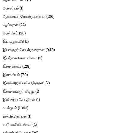
ஆச்சர்யம்
(1)
ஆணையர் செயல்முறைகள்
(136)
ஆய்வுகள்
(22)
ஆன்மீகம்
(26)
இட ஒதுக்கீடு
(1)
இயக்குநர் செயல்முறைகள்
(948)
இயற்கைவேளாண்மை
(5)
இலக்கணம்
(128)
இலக்கியம்
(70)
இளம் அறிவியல் விஞ்ஞானி
(2)
இளம் கவிஞர் விருது
(1)
இன்றைய செய்திகள்
(1)
உடல்நலம்
(1863)
உதவித்தொகை
(1)
உபரி பணியிடங்கள்
(2)
உள்ளூர் விடுமுறை
(98)