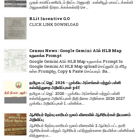
முதல் காலிப்பணியிடம் நிரப்ப அனுமதி : வள்ளியூர் மாவட்டக்கல்வி
அலுவலரின் (தொடக்கக்கல்வி) செ...
B.Lit Incentive G.O
CLICK LINK DOWNLOAD
Census News : Google Gemini AIல் HLB Map
உருவாக்க Prompt
Google Gemini AIல் HLB Map உருவாக்க Prompt In
Google Gemini AI HLB Map upload செய்துவிட்டு கீழே
உள்ள Promptஐ, Copy & Paste செய்யவும். Ba...
தமிழக பட்ஜெட் 2026 - முக்கிய அம்சங்கள் மற்றும் பள்ளி
கல்வித்துறை அறிவிப்புகள் pdf
தமிழக பட்ஜெட் 2026 - முக்கிய அம்சங்கள் மற்றும் பள்ளி
கல்வித்துறை அறிவிப்புகள் நிதி நிலை அறிக்கை 2026 2027
முக்கிய அறிவிப்புகள் 1. பள்ளிக்க...
ஆசிரியர் தேர்வு வாரியம் மூலம் விரைவில் ஆசிரியர்கள் நியமனம்
அறிவிப்பு
ஆசிரியர் தேர்வு வாரி​யம் மூலம் விரை​வில் 2 ஆயிரம் பட்​ட​தாரி
ஆசிரியர்​கள் மற்​றும் ஆசிரியர் பயிற்றுநர்​களை நியமிக்க பள்​ளிக்​கல்​
வித்​துறை ம...