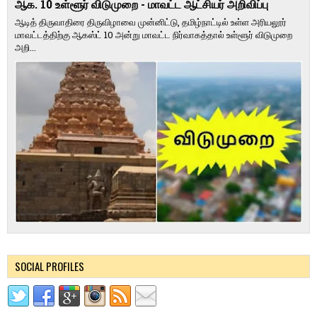
ஆக. 10 உள்ளூர் விடுமுறை - மாவட்ட ஆட்சியர் அறிவிப்பு
ஆடித் திருவாதிரை திருவிழாவை முன்னிட்டு, தமிழ்நாட்டில் உள்ள அரியலூர்
மாவட்டத்திற்கு ஆகஸ்ட் 10 அன்று மாவட்ட நிர்வாகத்தால் உள்ளூர் விடுமுறை
அறி...
SOCIAL PROFILES