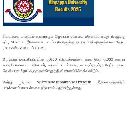
சிவகங்கை மாவட்டம் காரைக்குடி அழகப்பா பல்கலை இணைப்பு கல்லூரிகளுக்கு
ஏப்., 2025 ல் இளங்கலை பாடப்பிரிவுகளுக்கு நடந்த தேர்வுகளுக்கான தேர்வு
முடிவுகள் வெளியிடப்பட்டன.
நேரடியாக மறுமதிப்பீட்டிற்கு ரூ.660, விடைத்தாள்கள் நகல் பெற ரூ.550 க்கான
வரைவோலையை பதிவாளர், அழகப்பா பல்கலை, காரைக்குடிக்கு தேர்வு முடிவு
வெளியான 7 நாட்களுக்குள் செலுத்தி விண்ணப்பிக்க வேண்டும்.
தேர்வு முடிவை www.alagappauniversity.ac.in இணையதளத்தில்
பார்க்கலாம் என பல்கலை நிர்வாகம் தெரிவித்துள்ளது.