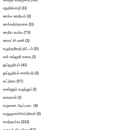
உறுதிமொழி
(11)
ஊக்க ஊதியம்
(2)
ஊக்கத்தொகை
(11)
ஊதிய உயர்வு
(73)
ஊராட்சி மணி
(2)
எழுத்தறிவுத் திட்டம்
(11)
என் கல்லூரி கனவு
(1)
ஓய்வூதியம்
(41)
ஓய்வூதியர் கையேடு
(2)
கட்டுரை
(57)
கண்ணும் கருத்தும்
(1)
கதைகள்
(1)
கருணை அடிப்படை
(4)
கருவூலகச்செய்திகள்
(3)
கலந்தாய்வு
(232)
கலைத் திருவிழா
(57)