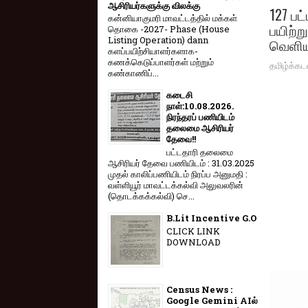
ஆசிரியர்களுக்கு விலக்கு
127 ப
கன்னியாகுமரி மாவட்டத்தில் மக்கள்
பயிற்
தொகை -2027- Phase (House
Listing Operation) dann
வெளியீ
களப்பயிற்சியாளர்களாக-
கணக்கெடுப்பாளர்கள் மற்றும்
தமிழ்க்கட
கண்காணிப்...
கடைசி
நாள்:10.08.2026.
நிரந்தரப் பணியிடம்
தலைமை ஆசிரியர்
தேவை!!
பட்டதாரி தலைமை
ஆசிரியர் தேவை பணியிடம் : 31.03.2025
முதல் காலிப்பணியிடம் நிரப்ப அனுமதி :
வள்ளியூர் மாவட்டக்கல்வி அலுவலரின்
(தொடக்கக்கல்வி) செ...
B.Lit Incentive G.O
CLICK LINK
DOWNLOAD
Census News :
Google Gemini AIல்