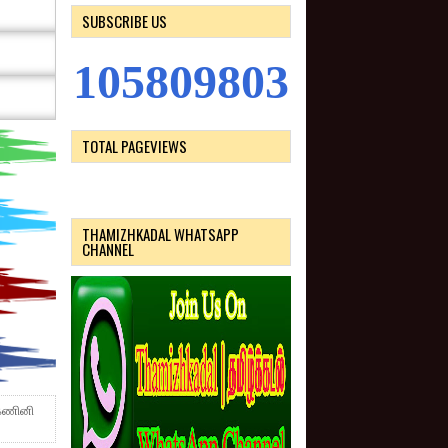
SUBSCRIBE US
1
0
5
8
0
9
8
0
3
TOTAL PAGEVIEWS
THAMIZHKADAL WHATSAPP
CHANNEL
 கணினி