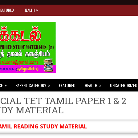
»
FEATURED
HEALTH
»
»
»
CE
PARENT CATEGORY
FEATURED
HEALTH
UNCATEGORIZED
CIAL TET TAMIL PAPER 1 & 2
UDY MATERIAL
AMIL READING STUDY MATERIAL