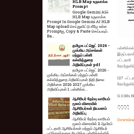
HLB Map உருவாக்க
Prompt
Google Gemini AIல்
HLB Map உருவாக்க
Prompt In Google Gemini AI HLB
Map upload செய்துவிட்டு கீழே உள்ள
Promptஐ, Copy & Paste செய்யவும்.
Ba...
தமிழக பட்ஜெட் 2026 -
பள்ளிக்கல
முக்கிய அம்சங்கள்
இருப்பதா
மற்றும் பள்ளி
கல்வித்துறை
பட்டதாரி
அறிவிப்புகள் pdf
தோற்றுவி
தமிழக பட்ஜெட் 2026 -
முக்கிய அம்சங்கள் மற்றும் பள்ளி
127 பட்ட
கல்வித்துறை அறிவிப்புகள் நிதி நிலை
தோற்றுவி
அறிக்கை 2026 2027 முக்கிய
அறிவிப்புகள் 1. பள்ளிக்க...
G.O.Ms.N
ஆசிரியர் தேர்வு வாரியம்
மூலம் விரைவில்
👇👇👇👇
ஆசிரியர்கள் நியமனம்
அறிவிப்பு
ஆசிரியர் தேர்வு வாரி​யம்
Downloa
மூலம் விரை​வில் 2 ஆயிரம்
பட்​ட​தாரி ஆசிரியர்​கள் மற்​றும் ஆசிரியர்
பயிற்றுநர்​களை நியமிக்க பள்​ளிக்​கல்​வித்​