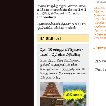
மாணவர்களுக்கு சீருடை தைக்க அளவு
வட்டாரக்
எடுக்க மாணவர்கள் விபரங்களை EMIS
அலுவலர்
ல் பதிவேற்றம் செய்தல் -- Director
நிர்ணயம்
Proceedings
செய்யப்ப
-தெளிவு
ஆசிரியர்கள் கண்டித்ததாக கூறி விபரீத
வழங்குவ
முடிவெடுத்த பள்ளி மாணவிகள்
தொடர்பா
கூடுதல்
FEATURED POST
செயலாளர்
← Newer
ஆக. 10 உள்ளூர் விடுமுறை -
மாவட்ட ஆட்சியர் அறிவிப்பு
ஆடித் திருவாதிரை திருவிழாவை
No c
முன்னிட்டு, தமிழ்நாட்டில் உள்ள
அரியலூர் மாவட்டத்திற்கு ஆகஸ்ட் 10
Post
அன்று மாவட்ட நிர்வாகத்தால் உள்ளூர்
விடுமுறை அறி...