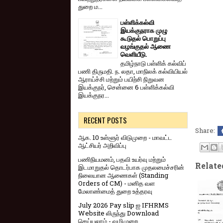
துறை ம...
பள்ளிக்கல்வி
இயக்குநராக முழு
கூடுதல் பொறுப்பு
வழங்குதல் ஆணை
வெளியீடு.
தமிழ்நாடு பள்ளிக் கல்விப்
பணி திருமதி. ந. லதா, மாநிலக் கல்வியியல்
ஆராய்ச்சி மற்றும் பயிற்சி நிறுவன
இயக்குநர், சென்னை 6 பள்ளிக்கல்வி
இயக்குநர...
RECENT POSTS
Share:
ஆக. 10 உள்ளூர் விடுமுறை - மாவட்ட
ஆட்சியர் அறிவிப்பு
பணிநியமனம், பதவி உயர்வு மற்றும்
Relate
இடமாறுதல் தொடர்பாக முதலமைச்சரின்
நிலையான ஆணைகள் (Standing
Orders of CM) - மனித வள
மேலாண்மைத் துறை உத்தரவு
July 2026 Pay slip ஐ IFHRMS
Website லிருந்து Download
செய்யலாம் - வழிமுறை