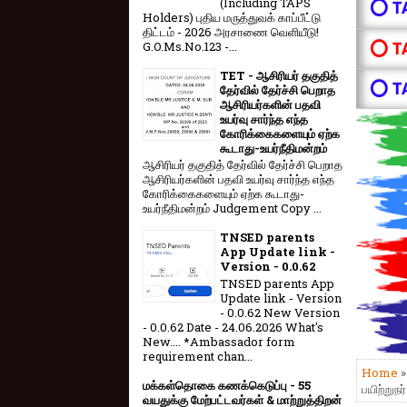
(Including TAPS
⭕ T
Holders) புதிய மருத்துவக் காப்பீட்டு
திட்டம் - 2026 அரசாணை வெளியீடு!
⭕ T
G.O.Ms.No.123 -...
TET - ஆசிரியர் தகுதித்
⭕ T
தேர்வில் தேர்ச்சி பெறாத
ஆசிரியர்களின் பதவி
உயர்வு சார்ந்த எந்த
கோரிக்கைகளையும் ஏற்க
கூடாது-உயர்நீதிமன்றம்
ஆசிரியர் தகுதித் தேர்வில் தேர்ச்சி பெறாத
ஆசிரியர்களின் பதவி உயர்வு சார்ந்த எந்த
கோரிக்கைகளையும் ஏற்க கூடாது-
உயர்நீதிமன்றம் Judgement Copy ...
TNSED parents
App Update link -
Version - 0.0.62
TNSED parents App
Update link - Version
- 0.0.62 New Version
- 0.0.62 Date - 24.06.2026 What's
New.... *Ambassador form
requirement chan...
Home
மக்கள்தொகை கணக்கெடுப்பு - 55
பயிற்றுந
வயதுக்கு மேற்பட்டவர்கள் & மாற்றுத்திறன்