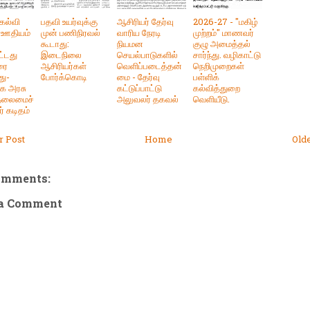
 கல்வி
பதவி உயர்வுக்கு
ஆசிரியர் தேர்வு
2026-27 - "மகிழ்
 ஊதியம்
முன் பணிநிரவல்
வாரிய நேரடி
முற்றம்" மாணவர்
கூடாது:
நியமன
குழு அமைத்தல்
ட்டது
இடைநிலை
செயல்பாடுகளில்
சார்ந்து. வழிகாட்டு
ரை
ஆசிரியர்கள்
வெளிப்படைத்தன்
நெறிமுறைகள்
து-
போர்க்கொடி
மை - தேர்வு
பள்ளிக்
க அரசு
கட்டுப்பாட்டு
கல்வித்துறை
 தலைமைச்
அலுவலர் தகவல்
வெளியீடு.
 கடிதம்
 Post
Home
Old
omments:
 a Comment